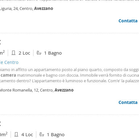
tamento fuori? Signorile e di recente costruzione. Dove si trova? Borgo Pinet
Liguria, 24, Centro,
Avezzano
 a ridosso di tutti i servizi. Perche' acquistarlo? Ideale per coppie o single.
Contatta
€
2
m
2 Loc
1 Bagno
le Centro
iamo in affitto un appartamento posto al piano quarto, composto da sogg
,
camera
matrimoniale e bagno con doccia. Immobile verrà fornito di cucina
rtamento dentro? L'appartamento è luminoso e funzionale. Com'e' la palazzin
ostruzione, signorile, dotata di posto auto ed ascensore. Dove si trova? Qu
 Monte Romanella, 12, Centro,
Avezzano
i Avezzano a pochi passi da scuole, servizi, supermercati. Perche' affittarlo?
ere abitato, ideale per single.
Contatta
€
2
0m
4 Loc
1 Bagno