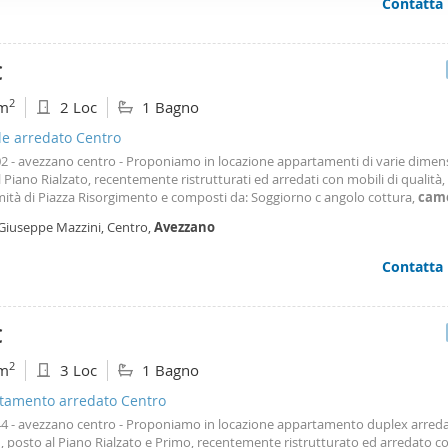
Contatta
ffico. Condividiamo inoltre informazioni sul modo in cui utilizza il 
 occupano di analisi dei dati web, pubblicità e social media, i qual
azioni che ha fornito loro o che hanno raccolto dal suo utilizzo d
€
2
m
2 Loc
1 Bagno
le arredato Centro
02 - avezzano centro - Proponiamo in locazione appartamenti di varie dimens
l Piano Rialzato, recentemente ristrutturati ed arredati con mobili di qualità, 
mità di Piazza Risorgimento e composti da: Soggiorno c angolo cottura,
cam
atrimoniale, bagno c doccia + ripostiglio. Canone di locazione richiesto: a par
 Giuseppe Mazzini, Centro,
Avezzano
 mese (no spese condominiali) si
Contatta
€
2
m
3 Loc
1 Bagno
tamento arredato Centro
a44 - avezzano centro - Proponiamo in locazione appartamento duplex arreda
. , posto al Piano Rialzato e Primo, recentemente ristrutturato ed arredato c