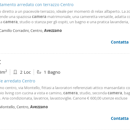
tamento arredato con terrazzo Centro
 diretto a un piacevole terrazzo, ideale per momenti di relax all’aperto. La 
nde una spaziosa
camera
matrimoniale, una cameretta versatile, adatta 
da
camera
, studio o stanza per gli ospiti, un bagno e una pratica lavanderia,
e comfort e praticità alla vita quotidiana. Una soluzione abitativa che coni
Camillo Corradini, Centro,
Avezzano
a, funzionalità e una posizione privilegiata, perfetta per chi è alla ricerca di 
ente nel centro cittadino.
Contatta
€
2
0m
2 Loc
1 Bagno
le arredato Centro
o centro, via Montello, fittasi a lavoratori referenziati attico mansardato 
o living con cucina a vista e camino,
camera
, studio, seconda
camera
, ba
. Aria condizionata, lavatrice, lavastoviglie. Canone € 600,00 utenze escluse
 Montello, Centro,
Avezzano
Contatta