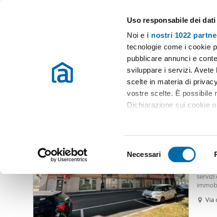
Uso responsabile dei dati
Case e appartamenti in affitto in tutta Italia
Noi e
i nostri 1022 partne
Avezzano
tecnologie come i cookie p
pubblicare annunci e conten
Inizio
Affitto Avezzano
Appartamenti Affitto Avezzano
Affit
sviluppare i servizi. Avete l
scelte in materia di privacy
Affitto camera avezzano
(10 immobili)
vostre scelte. È possibile
Dichiarazione sui cookie o 
500
Con il tuo consenso, vor
70
raccogliere informazio
S
Identificare il tuo dis
Necessari
Biloca
e
(impronte digitali).
Affasci
l
servizi
Approfondisci come vengono
e
immobi
dettagli
. Puoi modificare o
camino
z
Via 
confor
i
Utilizziamo i cookie per pe