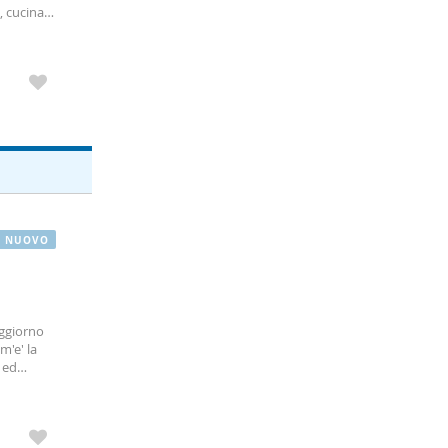
, cucina,
hiesto: €
NUOVO
oggiorno
m'e' la
 ed
atto di