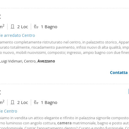
€
2
m
2 Loc
1 Bagno
le arredato Centro
amento completamente ristruturato nel centro, in palazzetto storico, App
turato totalmente, riscadamento pavimento, infissi nuovi di alta qualità, im
ico nuovo, mobili nuovissimi, composto; ingresso, ampio bagno con due fines
rno con angolo cottura,
camera
matrimoniale, cantina, solo persone referen
Luigi Vidimari, Centro,
Avezzano
Contatta
€
2
m
2 Loc
1 Bagno
le Centro
amo in vendita un attico elegante e rifinito in palazzina signorile composto
rno luminoso con angolo cottura,
camera
matrimoniale, bagno e posto aut
e condominiale. Com'e' l'appartamento dentro? Curato e molto funzionale. C