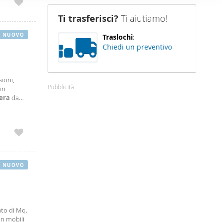
nostro sito
Ti trasferisci?
Ti aiutiamo!
i potrebbero
ei loro
NUOVO
Traslochi
:
Chiedi un preventivo
ioni,
Pubblicità
in
era
da
tire da €
NUOVO
to di Mq.
on mobili