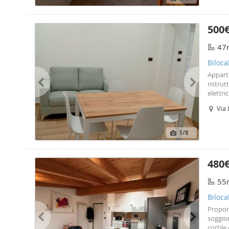
500
47
Biloca
Appart
ristrut
elettr
soggio
Via 
1
/8
480
55
Biloca
Proponi
soggio
cortil