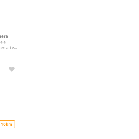
mera
ce e
ercati e
 10km