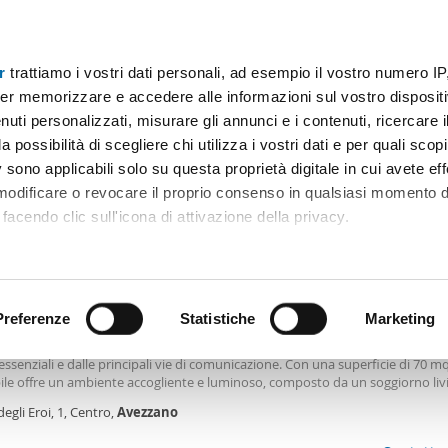
r
trattiamo i vostri dati personali, ad esempio il vostro numero IP
Prezzo
Superficie
Locali
Più filtri - 1
er memorizzare e accedere alle informazioni sul vostro dispositiv
uti personalizzati, misurare gli annunci e i contenuti, ricercare i
to camera avezzano
a possibilità di scegliere chi utilizza i vostri dati e per quali scop
 sono applicabili solo su questa proprietà digitale in cui avete eff
Ordine Mioaffitto
 modificare o revocare il proprio consenso in qualsiasi momento d
facendo clic sull'icona di attivazione della privacy.
€
NUOVO
remmo anche:
2
m
2 Loc
1 Bagno
ni sulla tua posizione geografica, con un'approssimazione di qu
positivo, scansionandolo attivamente alla ricerca di caratteristiche
Preferenze
Statistiche
Marketing
le Centro
nante appartamento ad uso abitativo situato nel cuore di Avezzano, a pochi 
 essenziali e dalle principali vie di comunicazione. Con una superficie di 70 m
 elaborati i tuoi dati personali e imposta le tue preferenze nell
le offre un ambiente accogliente e luminoso, composto da un soggiorno liv
 ritirare il tuo consenso in qualsiasi momento dalla Dichiarazion
 perfetto per serate in compagnia, una
camera
matrimoniale spaziosa e
degli Eroi, 1, Centro,
Avezzano
tevole, un bagno moderno e funzionale. La
rsonalizzare contenuti ed annunci, per fornire funzionalità dei so