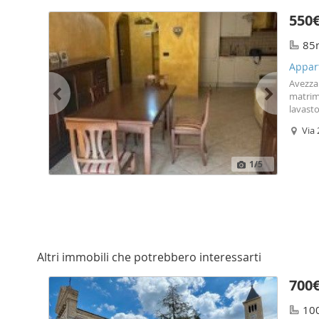
550
85
Appar
Avezza
matrimo
lavasto
farmaci
Via
1
/5
Altri immobili che potrebbero interessarti
700
10