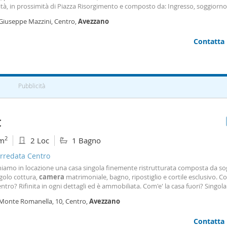
ità, in prossimità di Piazza Risorgimento e composto da: Ingresso, soggiorno
a
da letto matrimoniale, cameretta e bagno c doccia. Canone di locazione ric
 Giuseppe Mazzini, Centro,
Avezzano
 mese (no spese
Contatta
Pubblicità
€
2
m
2 Loc
1 Bagno
arredata Centro
iamo in locazione una casa singola finemente ristrutturata composta da s
golo cottura,
camera
matrimoniale, bagno, ripostiglio e cortile esclusivo. Co
ntro? Rifinita in ogni dettagli ed è ammobiliata. Com'e' la casa fuori? Singola
dente. Dove si trova? Ridosso centro. Si ricercano single, è necessario contr
 Monte Romanella, 10, Centro,
Avezzano
 a tempo indeterminato
Contatta