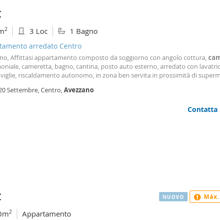
€
2
m
3 Loc
1 Bagno
tamento arredato Centro
no, Affittasi appartamento composto da soggiorno con angolo cottura,
ca
niale, cameretta, bagno, cantina, posto auto esterno, arredato con lavatri
viglie, riscaldamento autonomo, in zona ben servita in prossimità di superm
a.
 20 Settembre, Centro,
Avezzano
Contatta
€
Máx.
NUOVO
2
0m
Appartamento