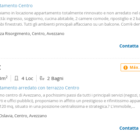
tamento Centro
iamo in locazione appartamento totalmente rinnovato e non arredato nel 
ittà: ingresso, soggiorno, cucina abitabile, 2 camere comode, ripostiglio e 2 b
i finestrati. Tutti gli ambienti principali affacciano su un balcone. Com'è de
e moderne e spazi luminosi. I plus principali della casa: doppi servizi entramb
zza Risorgimento, Centro, Avezzano
ati e la massima libertà di personalizzare ogni ambiente con il proprio arredo
In pieno centro, con affaccio diretto su Piazza Risorgimento. Per vivere il cen
Contatta
ti i servizi, i negozi e i collegamenti letteralmente sotto casa. Perché sceglierl
? Una soluzione "chiavi in mano" completamente ristrutturata in una posizi
, perfetta per chi vuole arredare e creare la propria casa su misura in un con
ioso e confortevole.
€
Máx.
2
0m
4 Loc
2 Bagni
tamento arredato con terrazzo Centro
no centro di Avezzano, a pochissimi passi da tutti i principali servizi (negozi, 
ti e uffici pubblici), proponiamo in affitto un prestigioso e rifinitissimo ap
120 mq, situato in una posizione centralissima e strategica.? L'immobile,
rizzato da un elegante pavimento in parquet che dona calore a tutti gli ambi
Oslavia, Centro, Avezzano
tamente arredato con gusto e pronto per essere abitato.? Zona giorno: Ing
e luminoso salone ideale per momenti di relax o conviviali, e una spaziosa 
Contatta
ile completamente attrezzata.? Zona notte Due ampie camere da letto, confo
ose.? Servizi: Due bagni completi e funzionali. Plus della casa: cantina di pert