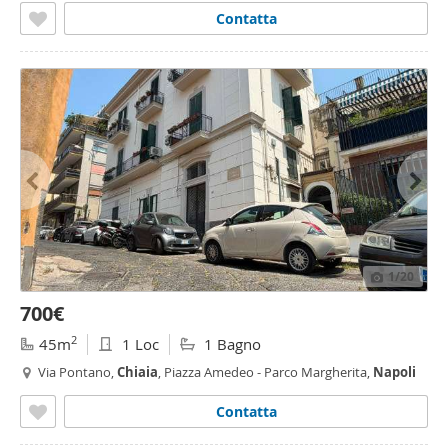
Contatta
1
/20
700€
2
45m
1 Loc
1 Bagno
Via Pontano,
Chiaia
, Piazza Amedeo - Parco Margherita,
Napoli
Contatta