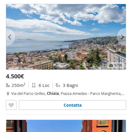
1
/19
4.500€
2
250m
6 Loc
3 Bagni
Via del Parco Grifeo,
Chiaia
, Piazza Amedeo - Parco Margherita,
Napoli
Contatta