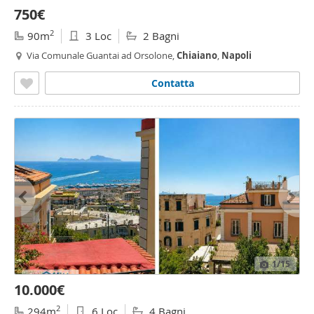
750€
2
90m
3 Loc
2 Bagni
Via Comunale Guantai ad Orsolone,
Chiaiano
,
Napoli
Contatta
1
/15
10.000€
2
294m
6 Loc
4 Bagni