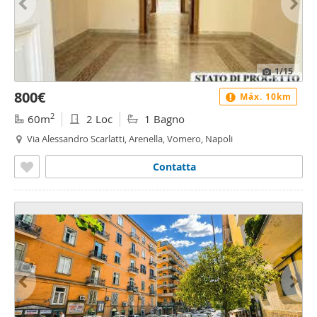
1
/15
800€
Máx. 10km
2
60m
2 Loc
1 Bagno
Via Alessandro Scarlatti, Arenella, Vomero, Napoli
Contatta