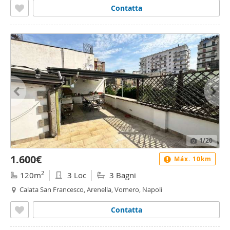
Contatta
1
/20
1.600€
Máx. 10km
2
120m
3 Loc
3 Bagni
Calata San Francesco, Arenella, Vomero, Napoli
Contatta