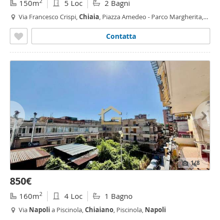
2
150m
5 Loc
2 Bagni
Via Francesco Crispi,
Chiaia
, Piazza Amedeo - Parco Margherita,
Napoli
Contatta
1
/8
850€
2
160m
4 Loc
1 Bagno
Via
Napoli
a Piscinola,
Chiaiano
, Piscinola,
Napoli