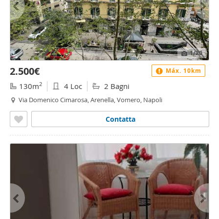
1
/20
2.500€
Máx. 10km
2
130m
4 Loc
2 Bagni
Via Domenico Cimarosa, Arenella, Vomero, Napoli
Contatta