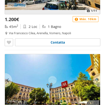
1
/11
1.200€
Máx. 10km
2
45m
2 Loc
1 Bagno
Via Francesco Cilea, Arenella, Vomero, Napoli
Contatta
1
/12