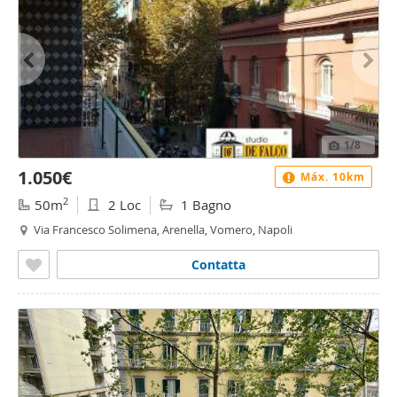
1
/8
1.050€
Máx. 10km
2
50m
2 Loc
1 Bagno
Via Francesco Solimena, Arenella, Vomero, Napoli
Contatta