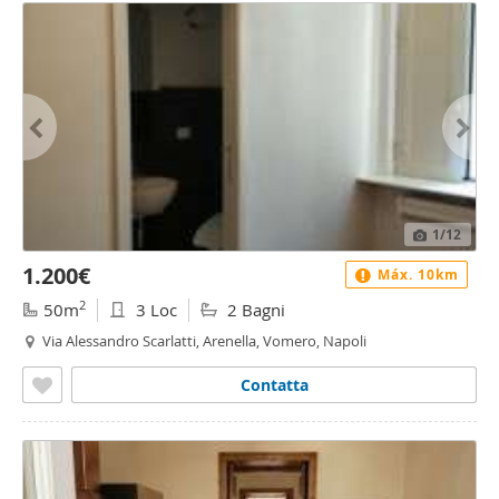
1
/12
1.200€
Máx. 10km
2
50m
3 Loc
2 Bagni
Via Alessandro Scarlatti, Arenella, Vomero, Napoli
Contatta