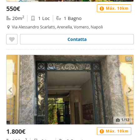
550€
Máx. 10km
2
20m
1 Loc
1 Bagno
Via Alessandro Scarlatti, Arenella, Vomero, Napoli
Contatta
1
/12
1.800€
Máx. 10km
2