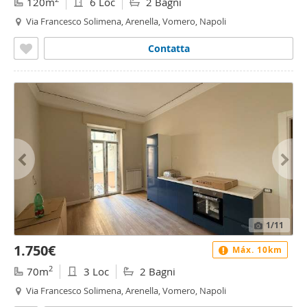
120m
6 Loc
2 Bagni
Via Francesco Solimena, Arenella, Vomero, Napoli
Contatta
1
/11
1.750€
Máx. 10km
2
70m
3 Loc
2 Bagni
Via Francesco Solimena, Arenella, Vomero, Napoli