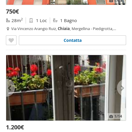
1
/15
750€
2
28m
1 Loc
1 Bagno
Via Vincenzo Arangio Ruiz,
Chiaia
, Mergellina - Piedigrotta,
Napoli
Contatta
1
/14
1.200€