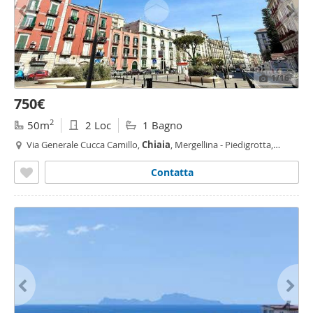
1
/16
750€
2
50m
2 Loc
1 Bagno
Via Generale Cucca Camillo,
Chiaia
, Mergellina - Piedigrotta,
Napoli
Contatta