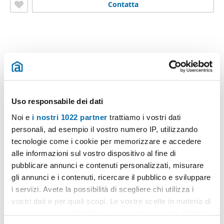
Contatta
Altri immobili che potrebbero interessarti
Uso responsabile dei dati
Noi e
i nostri 1022 partner
trattiamo i vostri dati
personali, ad esempio il vostro numero IP, utilizzando
tecnologie come i cookie per memorizzare e accedere
alle informazioni sul vostro dispositivo al fine di
pubblicare annunci e contenuti personalizzati, misurare
gli annunci e i contenuti, ricercare il pubblico e sviluppare
1
/20
i servizi. Avete la possibilità di scegliere chi utilizza i
vostri dati e per quali scopi. Le vostre scelte in materia di
2.000€
Máx. 10km
privacy sono applicabili solo su questa proprietà digitale
2
70m
2 Loc
1 Bagno