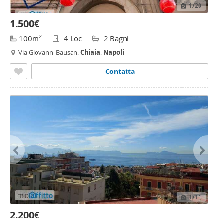
1
/20
1.500€
2
100m
4 Loc
2 Bagni
Via Giovanni Bausan,
Chiaia
,
Napoli
Contatta
1
/11
2.200€