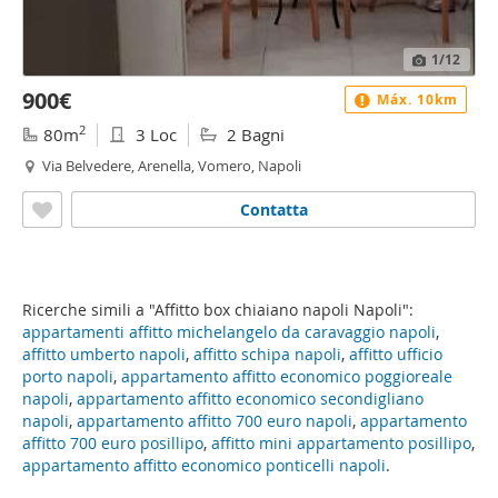
1
/12
900€
Máx. 10km
2
80m
3 Loc
2 Bagni
Via Belvedere, Arenella, Vomero, Napoli
Contatta
Ricerche simili a "Affitto box chiaiano napoli Napoli":
appartamenti affitto michelangelo da caravaggio napoli
,
affitto umberto napoli
,
affitto schipa napoli
,
affitto ufficio
porto napoli
,
appartamento affitto economico poggioreale
napoli
,
appartamento affitto economico secondigliano
napoli
,
appartamento affitto 700 euro napoli
,
appartamento
affitto 700 euro posillipo
,
affitto mini appartamento posillipo
,
appartamento affitto economico ponticelli napoli
.