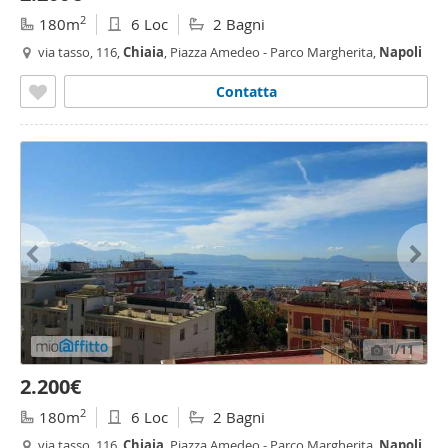
2
180m
6 Loc
2 Bagni
via tasso, 116,
Chiaia
, Piazza Amedeo - Parco Margherita,
Napoli
Contatta
1
/11
2.200€
2
180m
6 Loc
2 Bagni
via tasso, 116,
Chiaia
, Piazza Amedeo - Parco Margherita,
Napoli