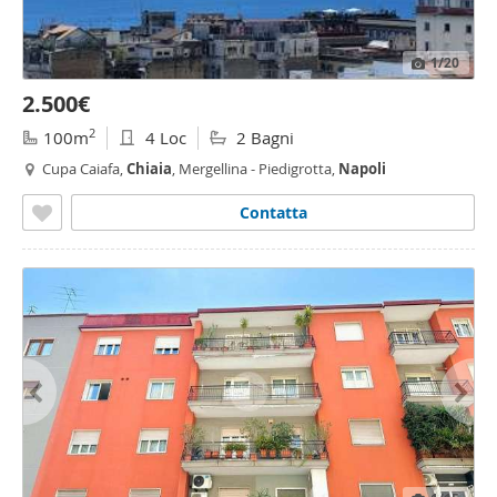
1
/20
2.500€
2
100m
4 Loc
2 Bagni
Cupa Caiafa,
Chiaia
, Mergellina - Piedigrotta,
Napoli
Contatta