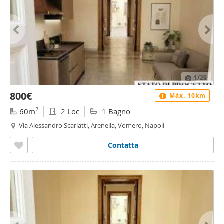
1
/20
800€
Máx. 10km
2
60m
2 Loc
1 Bagno
Via Alessandro Scarlatti, Arenella, Vomero, Napoli
Contatta