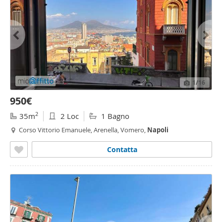
1
/16
950€
2
35m
2 Loc
1 Bagno
Corso Vittorio Emanuele, Arenella, Vomero,
Napoli
Contatta