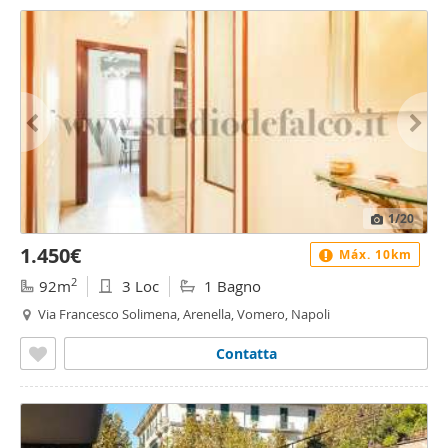
1
/20
1.450€
Máx. 10km
2
92m
3 Loc
1 Bagno
Via Francesco Solimena, Arenella, Vomero, Napoli
Contatta