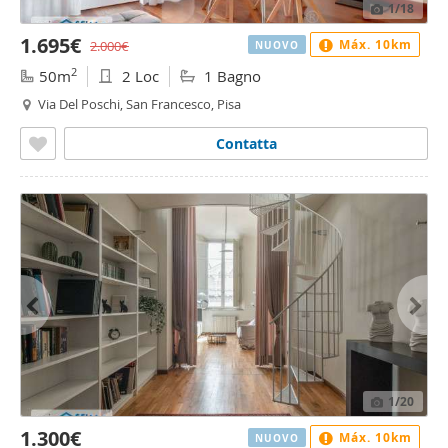
1
/18
1.695€
Máx. 10km
2.000€
NUOVO
2
50m
2 Loc
1 Bagno
Via Del Poschi, San Francesco, Pisa
Contatta
1
/20
1.300€
Máx. 10km
NUOVO