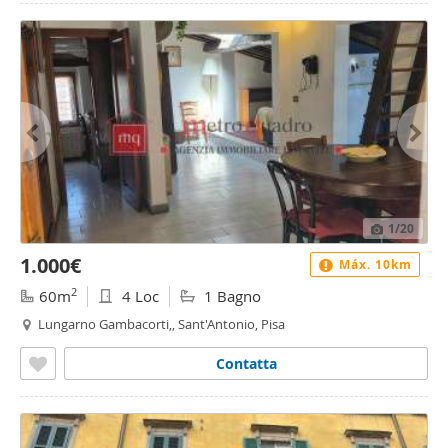
1
/20
1.000€
Máx. 10km
2
60m
4 Loc
1 Bagno
Lungarno Gambacorti,, Sant'Antonio, Pisa
Contatta