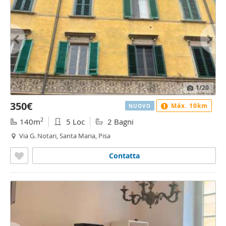
1
/20
350€
Máx. 10km
NUOVO
2
140m
5 Loc
2 Bagni
Via G. Notari, Santa Maria, Pisa
Contatta