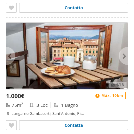
Contatta
1
/13
1.000€
Máx. 10km
2
75m
3 Loc
1 Bagno
Lungarno Gambacorti, Sant'Antonio, Pisa
Contatta