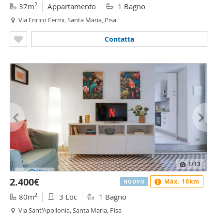
2
37m
Appartamento
1 Bagno
Via Enrico Fermi, Santa Maria, Pisa
Contatta
1
/13
2.400€
Máx. 10km
NUOVO
2
80m
3 Loc
1 Bagno
Via Sant'Apollonia, Santa Maria, Pisa