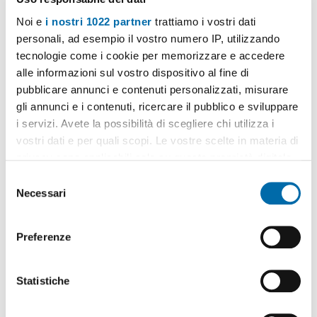
Noi e
i nostri 1022 partner
trattiamo i vostri dati
personali, ad esempio il vostro numero IP, utilizzando
1
/9
tecnologie come i cookie per memorizzare e accedere
3.500€
Máx. 10km
alle informazioni sul vostro dispositivo al fine di
2
230m
6 Loc
3 Bagni
pubblicare annunci e contenuti personalizzati, misurare
gli annunci e i contenuti, ricercare il pubblico e sviluppare
Lungarno Antonio Pacinotti, Santa Maria, Pisa
i servizi. Avete la possibilità di scegliere chi utilizza i
Contatta
vostri dati e per quali scopi. Le vostre scelte in materia di
privacy sono applicabili solo su questa proprietà digitale
in cui avete effettuato le vostre scelte. È possibile
S
modificare o revocare il proprio consenso in qualsiasi
Necessari
e
momento dalla Dichiarazione sui cookie o facendo clic
l
sull'icona di attivazione della privacy.
e
Preferenze
z
Con il tuo consenso, vorremmo anche:
i
raccogliere informazioni sulla tua posizione
o
Statistiche
geografica, con un'approssimazione di qualche
n
metro,
e