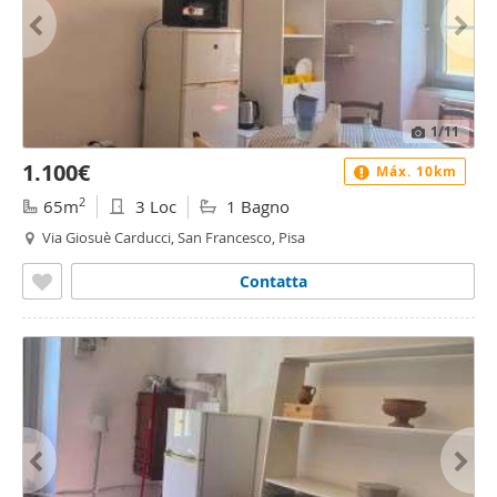
1
/11
1.100€
Máx. 10km
2
65m
3 Loc
1 Bagno
Via Giosuè Carducci, San Francesco, Pisa
Contatta