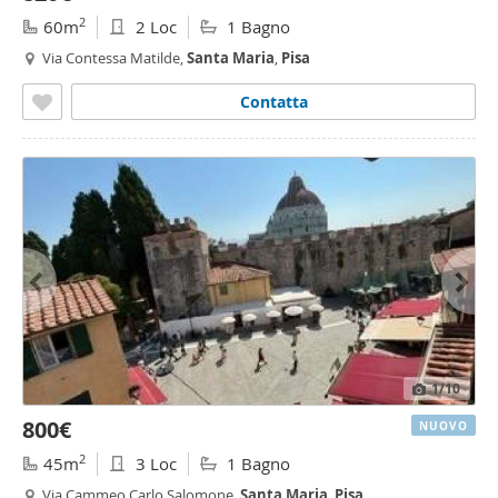
2
60m
2 Loc
1 Bagno
Via Contessa Matilde,
Santa
Maria
,
Pisa
Contatta
1
/10
800€
NUOVO
2
45m
3 Loc
1 Bagno
Via Cammeo Carlo Salomone,
Santa
Maria
,
Pisa