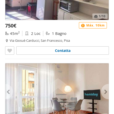
1
/10
750€
Máx. 10km
2
45m
2 Loc
1 Bagno
Via Giosuè Carducci, San Francesco, Pisa
Contatta