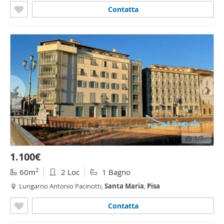
Contatta
1
/7
1.100€
2
60m
2 Loc
1 Bagno
Lungarno Antonio Pacinotti,
Santa
Maria
,
Pisa
Contatta