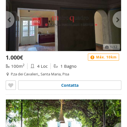
1
/12
1.000€
Máx. 10km
2
100m
4 Loc
1 Bagno
P.za dei Cavalieri,, Santa Maria, Pisa
Contatta