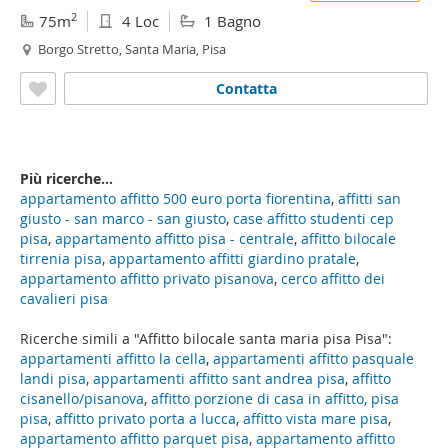
2
75m
4 Loc
1 Bagno
Borgo Stretto, Santa Maria, Pisa
Contatta
Più ricerche...
appartamento affitto 500 euro porta fiorentina
,
affitti san
giusto - san marco - san giusto
,
case affitto studenti cep
pisa
,
appartamento affitto pisa - centrale
,
affitto bilocale
tirrenia pisa
,
appartamento affitti giardino pratale
,
appartamento affitto privato pisanova
,
cerco affitto dei
cavalieri pisa
Ricerche simili a "Affitto bilocale santa maria pisa Pisa":
appartamenti affitto la cella
,
appartamenti affitto pasquale
landi pisa
,
appartamenti affitto sant andrea pisa
,
affitto
cisanello/pisanova
,
affitto porzione di casa in affitto, pisa
pisa
,
affitto privato porta a lucca
,
affitto vista mare pisa
,
appartamento affitto parquet pisa
,
appartamento affitto