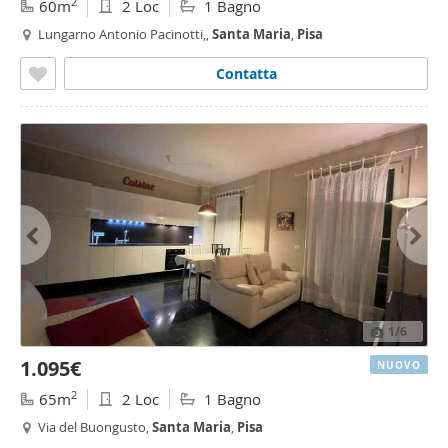
2
60m
2 Loc
1 Bagno
Lungarno Antonio Pacinotti,,
Santa
Maria
,
Pisa
Contatta
1
/6
1.095€
NUOVO
2
65m
2 Loc
1 Bagno
Via del Buongusto,
Santa
Maria
,
Pisa