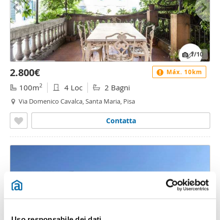
1
/10
2.800€
Máx. 10km
2
100m
4 Loc
2 Bagni
Via Domenico Cavalca, Santa Maria, Pisa
Contatta
Uso responsabile dei dati