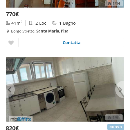
1
/14
770€
2
41m
2 Loc
1 Bagno
Borgo Stretto,
Santa
Maria
,
Pisa
Contatta
1
/6
820€
NUOVO