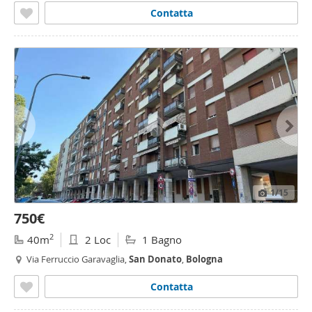
Contatta
1
/15
750€
2
40m
2 Loc
1 Bagno
Via Ferruccio Garavaglia,
San
Donato
,
Bologna
Contatta