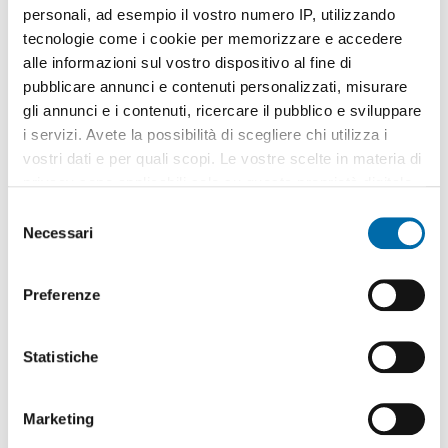
personali, ad esempio il vostro numero IP, utilizzando
tecnologie come i cookie per memorizzare e accedere
alle informazioni sul vostro dispositivo al fine di
pubblicare annunci e contenuti personalizzati, misurare
gli annunci e i contenuti, ricercare il pubblico e sviluppare
1
/15
i servizi. Avete la possibilità di scegliere chi utilizza i
1.200€
vostri dati e per quali scopi. Le vostre scelte in materia di
2
80m
2 Loc
1 Bagno
privacy sono applicabili solo su questa proprietà digitale
in cui avete effettuato le vostre scelte. È possibile
Via Dell'Indipendenza, Centro, Centro Storico,
Bologna
S
modificare o revocare il proprio consenso in qualsiasi
Necessari
e
Contatta
momento dalla Dichiarazione sui cookie o facendo clic
l
sull'icona di attivazione della privacy.
e
Preferenze
z
Con il tuo consenso, vorremmo anche:
i
raccogliere informazioni sulla tua posizione
o
Statistiche
geografica, con un'approssimazione di qualche
n
metro,
e
Marketing
Identificare il tuo dispositivo, scansionandolo
d