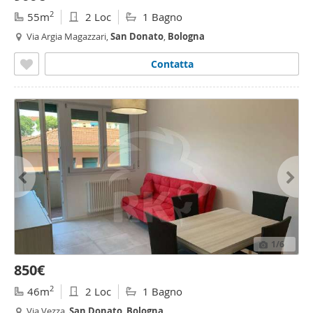
2
55m
2 Loc
1 Bagno
Via Argia Magazzari,
San
Donato
,
Bologna
Contatta
1
/6
850€
2
46m
2 Loc
1 Bagno
Via Vezza,
San
Donato
,
Bologna