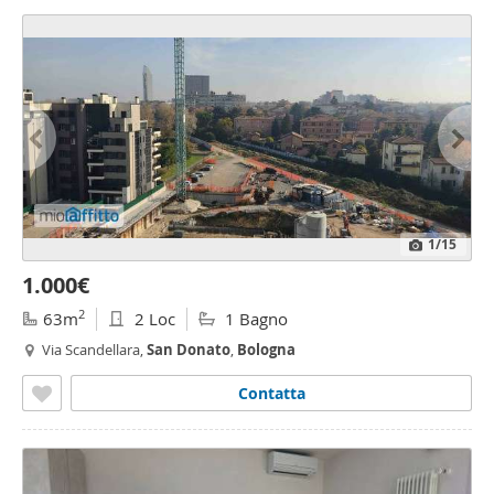
1
/15
1.000€
2
63m
2 Loc
1 Bagno
Via Scandellara,
San
Donato
,
Bologna
Contatta