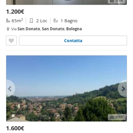
1
/16
1.200€
2
65m
2 Loc
1 Bagno
Via
San
Donato
,
San
Donato
,
Bologna
Contatta
1
/18
1.600€