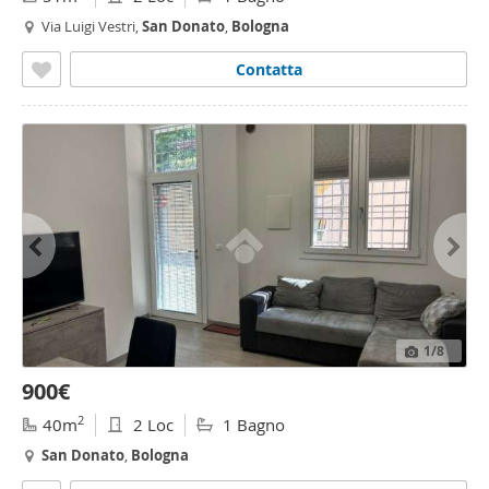
Via Luigi Vestri,
San
Donato
,
Bologna
Contatta
1
/8
900€
2
40m
2 Loc
1 Bagno
San
Donato
,
Bologna