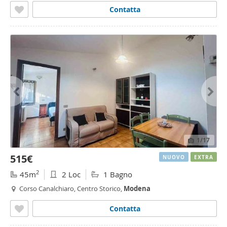
Contatta
1
/17
515€
NUOVO
EXTRA
2
45m
2 Loc
1 Bagno
Corso Canalchiaro, Centro Storico,
Modena
Contatta