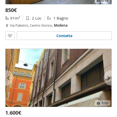
1
/13
850€
2
91m
2 Loc
1 Bagno
Via Palestro, Centro Storico,
Modena
Contatta
1
/20
1.600€