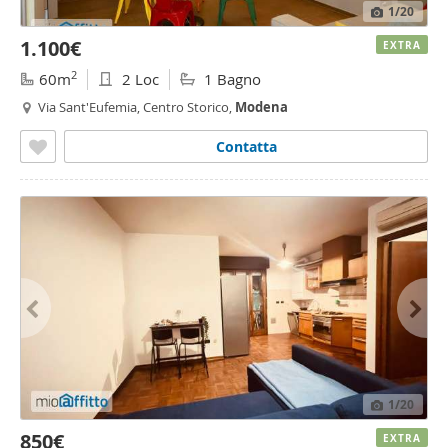
1
/20
1.100€
EXTRA
2
60m
2 Loc
1 Bagno
Via Sant'Eufemia, Centro Storico,
Modena
Contatta
1
/20
850€
EXTRA