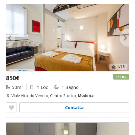
1
/15
850€
EXTRA
2
50m
1 Loc
1 Bagno
Viale Vittorio Veneto, Centro Storico,
Modena
Contatta