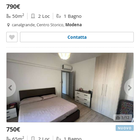
790€
2
50m
2 Loc
1 Bagno
canalgrande, Centro Storico,
Modena
Contatta
1
/12
750€
NUOVO
2
65m
2 Loc
1 Bagno