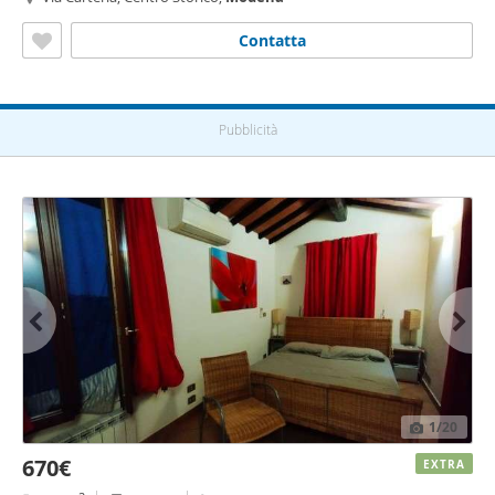
Contatta
Pubblicità
1
/20
670€
EXTRA