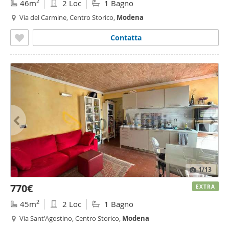
2
46m
2 Loc
1 Bagno
Via del Carmine, Centro Storico,
Modena
Contatta
1
/13
770€
EXTRA
2
45m
2 Loc
1 Bagno
Via Sant'Agostino, Centro Storico,
Modena