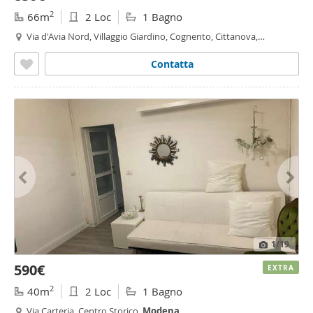
2
66m
2 Loc
1 Bagno
Via d'Avia Nord, Villaggio Giardino, Cognento, Cittanova,
Baggiovara - Villaggio Giardino,
Modena
Contatta
1
/19
590€
EXTRA
2
40m
2 Loc
1 Bagno
Via Carteria, Centro Storico,
Modena