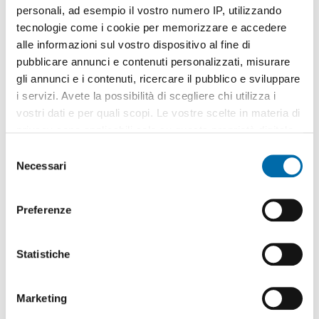
personali, ad esempio il vostro numero IP, utilizzando
tecnologie come i cookie per memorizzare e accedere
alle informazioni sul vostro dispositivo al fine di
pubblicare annunci e contenuti personalizzati, misurare
gli annunci e i contenuti, ricercare il pubblico e sviluppare
1
/20
i servizi. Avete la possibilità di scegliere chi utilizza i
700€
vostri dati e per quali scopi. Le vostre scelte in materia di
2
65m
2 Loc
1 Bagno
privacy sono applicabili solo su questa proprietà digitale
in cui avete effettuato le vostre scelte. È possibile
Via Walter Tabacchi, Madonnina, Lesignana, Villanova - San
S
Cataldo,
Modena
modificare o revocare il proprio consenso in qualsiasi
Necessari
e
Contatta
momento dalla Dichiarazione sui cookie o facendo clic
l
sull'icona di attivazione della privacy.
e
Preferenze
z
Con il tuo consenso, vorremmo anche:
i
raccogliere informazioni sulla tua posizione
o
Statistiche
geografica, con un'approssimazione di qualche
n
metro,
e
Marketing
Identificare il tuo dispositivo, scansionandolo
d