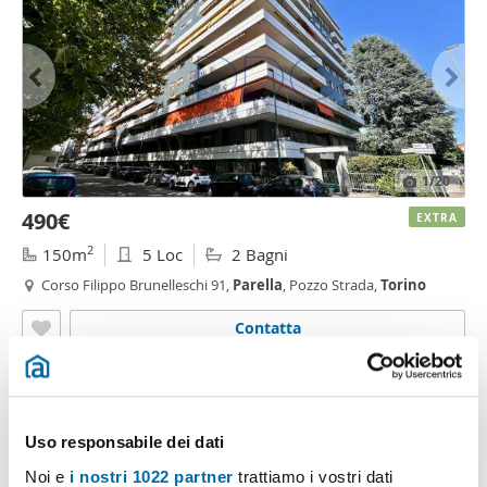
1
/20
490€
EXTRA
2
150m
5 Loc
2 Bagni
Corso Filippo Brunelleschi 91,
Parella
, Pozzo Strada,
Torino
Contatta
Uso responsabile dei dati
Noi e
i nostri 1022 partner
trattiamo i vostri dati