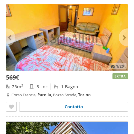
1
/20
569€
EXTRA
2
75m
3 Loc
1 Bagno
Corso Francia,
Parella
, Pozzo Strada,
Torino
Contatta