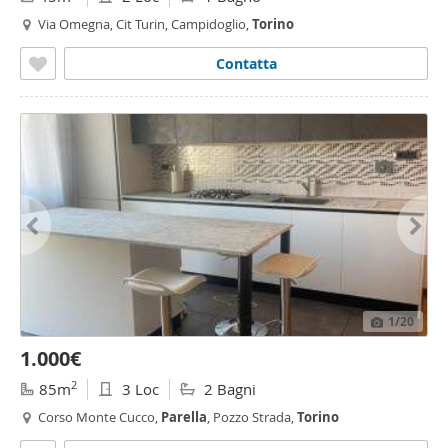
Via Omegna, Cit Turin, Campidoglio,
Torino
Contatta
1
/20
1.000€
2
85m
3 Loc
2 Bagni
Corso Monte Cucco,
Parella
, Pozzo Strada,
Torino