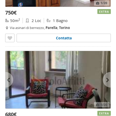
1
/20
750€
EXTRA
2
50m
2 Loc
1 Bagno
Via asinari di bernezzo,
Parella
,
Torino
Contatta
1
/20
680€
EXTRA