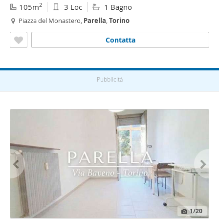
2
105m
3 Loc
1 Bagno
Piazza del Monastero,
Parella
,
Torino
Contatta
Pubblicità
1
/20