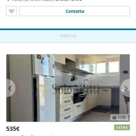
Contatta
Pubblicità
1
/20
535€
EXTRA