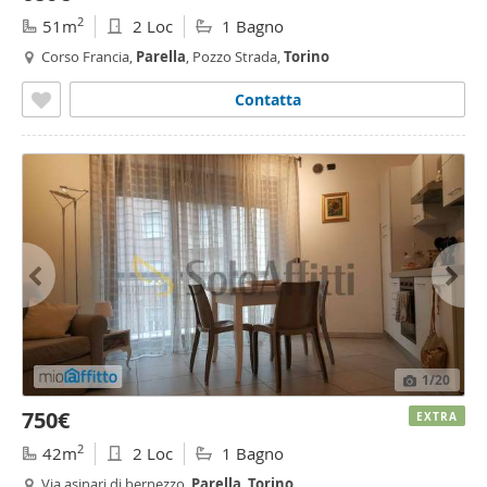
2
51m
2 Loc
1 Bagno
Corso Francia,
Parella
, Pozzo Strada,
Torino
Contatta
1
/20
750€
EXTRA
2
42m
2 Loc
1 Bagno
Via asinari di bernezzo,
Parella
,
Torino