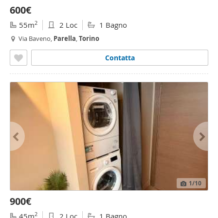
600€
2
55m
2 Loc
1 Bagno
Via Baveno,
Parella
,
Torino
Contatta
1
/10
900€
2
45m
2 Loc
1 Bagno