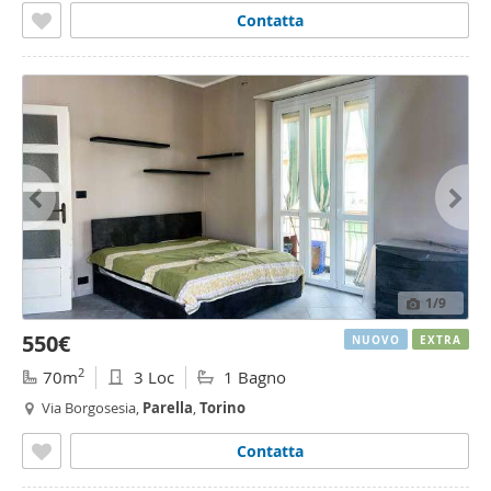
Contatta
1
/9
550€
NUOVO
EXTRA
2
70m
3 Loc
1 Bagno
Via Borgosesia,
Parella
,
Torino
Contatta