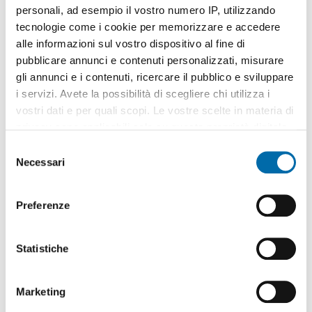
personali, ad esempio il vostro numero IP, utilizzando
tecnologie come i cookie per memorizzare e accedere
alle informazioni sul vostro dispositivo al fine di
pubblicare annunci e contenuti personalizzati, misurare
gli annunci e i contenuti, ricercare il pubblico e sviluppare
1
/10
i servizi. Avete la possibilità di scegliere chi utilizza i
1.100€
EXTRA
vostri dati e per quali scopi. Le vostre scelte in materia di
2
40m
2 Loc
1 Bagno
privacy sono applicabili solo su questa proprietà digitale
in cui avete effettuato le vostre scelte. È possibile
Via Omegna, Cit Turin, Campidoglio,
Torino
S
modificare o revocare il proprio consenso in qualsiasi
Necessari
e
Contatta
momento dalla Dichiarazione sui cookie o facendo clic
l
sull'icona di attivazione della privacy.
e
Preferenze
z
Con il tuo consenso, vorremmo anche:
i
raccogliere informazioni sulla tua posizione
o
Statistiche
geografica, con un'approssimazione di qualche
n
metro,
e
Marketing
Identificare il tuo dispositivo, scansionandolo
d