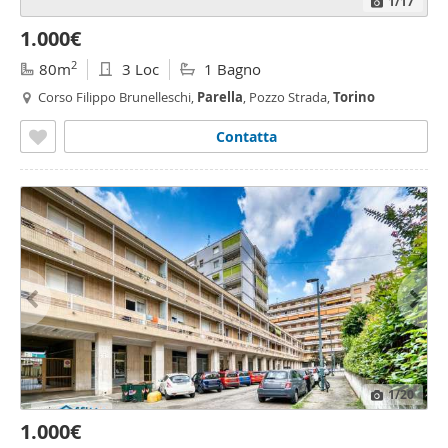
1
/17
1.000€
2
80m
3 Loc
1 Bagno
Corso Filippo Brunelleschi,
Parella
, Pozzo Strada,
Torino
Contatta
1
/20
1.000€