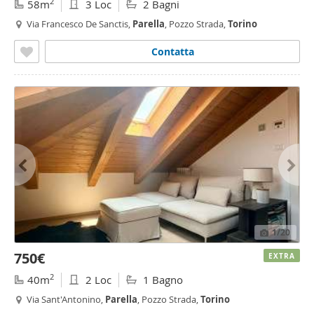
2
58m
3 Loc
2 Bagni
Via Francesco De Sanctis,
Parella
, Pozzo Strada,
Torino
Contatta
1
/20
750€
EXTRA
2
40m
2 Loc
1 Bagno
Via Sant'Antonino,
Parella
, Pozzo Strada,
Torino