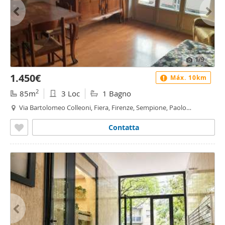
1
/9
1.450€
Máx. 10km
2
85m
3 Loc
1 Bagno
Via Bartolomeo Colleoni, Fiera, Firenze, Sempione, Paolo
Sarpi/Arena, Milano
Contatta