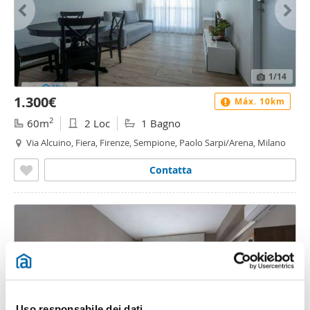
1
/14
1.300€
Máx. 10km
2
60m
2 Loc
1 Bagno
Via Alcuino, Fiera, Firenze, Sempione, Paolo Sarpi/Arena, Milano
Contatta
Uso responsabile dei dati