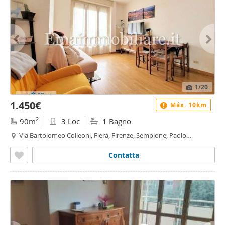
1
/20
1.450€
Máx. 10km
2
90m
3 Loc
1 Bagno
Via Bartolomeo Colleoni, Fiera, Firenze, Sempione, Paolo
Sarpi/Arena, Milano
Contatta