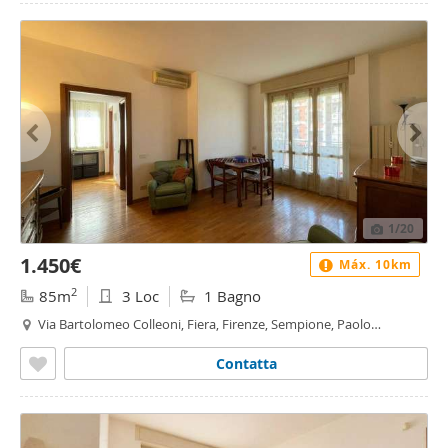
1
/20
1.450€
Máx. 10km
2
85m
3 Loc
1 Bagno
Via Bartolomeo Colleoni, Fiera, Firenze, Sempione, Paolo
Sarpi/Arena, Milano
Contatta