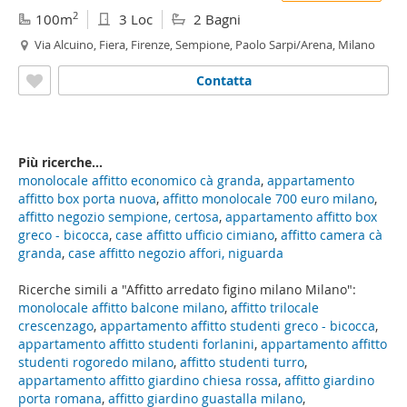
2
100m
3 Loc
2 Bagni
Via Alcuino, Fiera, Firenze, Sempione, Paolo Sarpi/Arena, Milano
Contatta
Più ricerche...
monolocale affitto economico cà granda
,
appartamento
affitto box porta nuova
,
affitto monolocale 700 euro milano
,
affitto negozio sempione, certosa
,
appartamento affitto box
greco - bicocca
,
case affitto ufficio cimiano
,
affitto camera cà
granda
,
case affitto negozio affori, niguarda
Ricerche simili a "Affitto arredato figino milano Milano":
monolocale affitto balcone milano
,
affitto trilocale
crescenzago
,
appartamento affitto studenti greco - bicocca
,
appartamento affitto studenti forlanini
,
appartamento affitto
studenti rogoredo milano
,
affitto studenti turro
,
appartamento affitto giardino chiesa rossa
,
affitto giardino
porta romana
,
affitto giardino guastalla milano
,