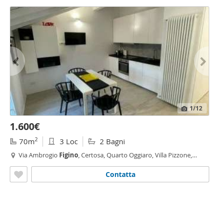
1
/12
1.600€
2
70m
3 Loc
2 Bagni
Via Ambrogio
Figino
, Certosa, Quarto Oggiaro, Villa Pizzone,
Milano
Contatta