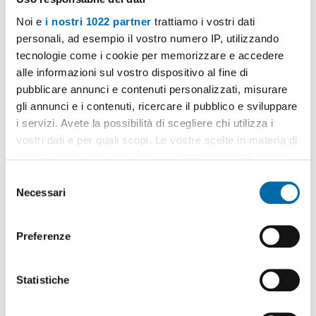
Noi e
i nostri 1022 partner
trattiamo i vostri dati
personali, ad esempio il vostro numero IP, utilizzando
1
/11
tecnologie come i cookie per memorizzare e accedere
1.300€
Máx. 10km
alle informazioni sul vostro dispositivo al fine di
2
60m
2 Loc
1 Bagno
pubblicare annunci e contenuti personalizzati, misurare
gli annunci e i contenuti, ricercare il pubblico e sviluppare
Via Alcuino, Fiera, Firenze, Sempione, Paolo Sarpi/Arena, Milano
i servizi. Avete la possibilità di scegliere chi utilizza i
Contatta
vostri dati e per quali scopi. Le vostre scelte in materia di
privacy sono applicabili solo su questa proprietà digitale
in cui avete effettuato le vostre scelte. È possibile
S
modificare o revocare il proprio consenso in qualsiasi
Necessari
e
momento dalla Dichiarazione sui cookie o facendo clic
l
sull'icona di attivazione della privacy.
e
Preferenze
z
Con il tuo consenso, vorremmo anche:
i
raccogliere informazioni sulla tua posizione
o
Statistiche
geografica, con un'approssimazione di qualche
n
metro,
e