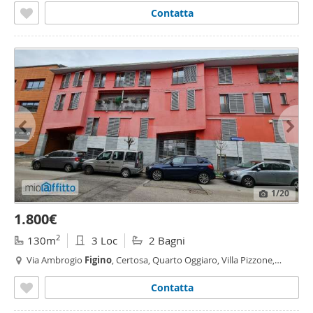
Contatta
1
/20
1.800€
2
130m
3 Loc
2 Bagni
Via Ambrogio
Figino
, Certosa, Quarto Oggiaro, Villa Pizzone,
Milano
Contatta