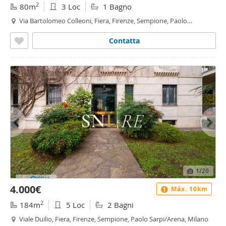
2
80m
3 Loc
1 Bagno
Via Bartolomeo Colleoni, Fiera, Firenze, Sempione, Paolo
Sarpi/Arena, Milano
Contatta
1
/20
4.000€
Máx. 10km
2
184m
5 Loc
2 Bagni
Viale Duilio, Fiera, Firenze, Sempione, Paolo Sarpi/Arena, Milano