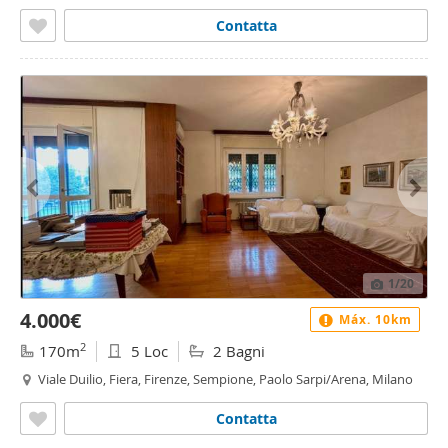
Contatta
1
/20
4.000€
Máx. 10km
2
170m
5 Loc
2 Bagni
Viale Duilio, Fiera, Firenze, Sempione, Paolo Sarpi/Arena, Milano
Contatta