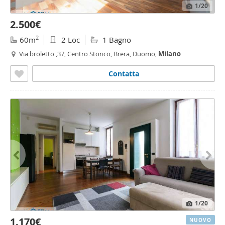
1
/20
2.500€
2
60m
2 Loc
1 Bagno
Via broletto ,37, Centro Storico, Brera, Duomo,
Milano
Contatta
1
/20
1.170€
NUOVO