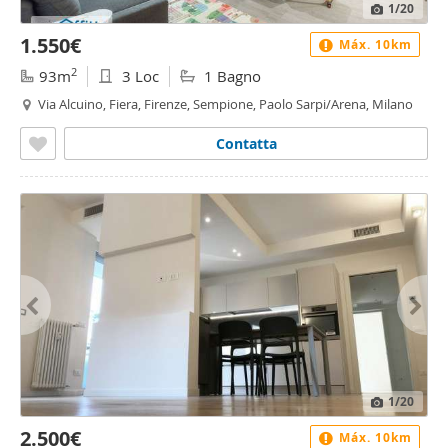
1
/20
1.550€
Máx. 10km
2
93m
3 Loc
1 Bagno
Via Alcuino, Fiera, Firenze, Sempione, Paolo Sarpi/Arena, Milano
Contatta
1
/20
2.500€
Máx. 10km