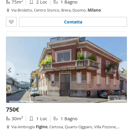
2
75m
2 Loc
1 Bagno
Via Broletto, Centro Storico, Brera, Duomo,
Milano
Contatta
1
/8
750€
2
30m
1 Loc
1 Bagno
Via Ambrogio
Figino
, Certosa, Quarto Oggiaro, Villa Pizzone,
Milano