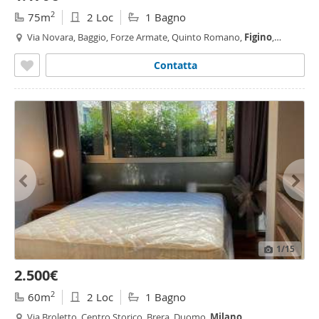
2
75m
2 Loc
1 Bagno
Via Novara, Baggio, Forze Armate, Quinto Romano,
Figino
,
Milano
Contatta
1
/15
2.500€
2
60m
2 Loc
1 Bagno
Via Broletto, Centro Storico, Brera, Duomo,
Milano