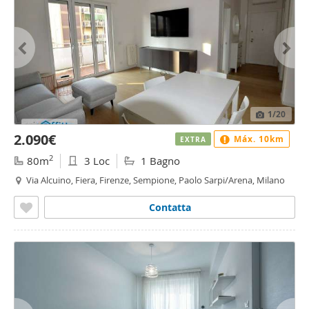
1
/20
2.090€
Máx. 10km
EXTRA
2
80m
3 Loc
1 Bagno
Via Alcuino, Fiera, Firenze, Sempione, Paolo Sarpi/Arena, Milano
Contatta