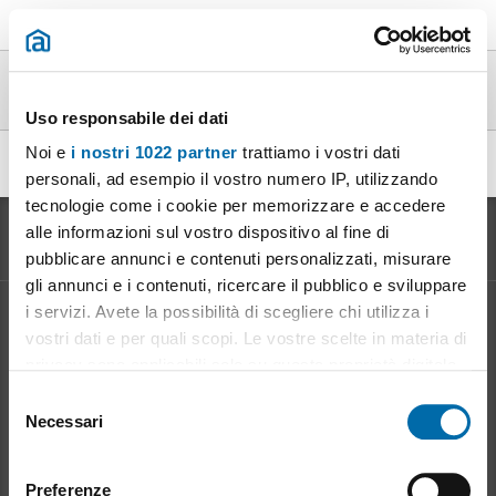
Ville a schiera en alquiler studenti en toda
España
Uso responsabile dei dati
Noi e
i nostri 1022 partner
trattiamo i vostri dati
Affitto villa a schiera studenti Perugia
|
(1)
personali, ad esempio il vostro numero IP, utilizzando
tecnologie come i cookie per memorizzare e accedere
alle informazioni sul vostro dispositivo al fine di
pubblicare annunci e contenuti personalizzati, misurare
gli annunci e i contenuti, ricercare il pubblico e sviluppare
i servizi. Avete la possibilità di scegliere chi utilizza i
Informazione sul
Mercato degli Affitti
vostri dati e per quali scopi. Le vostre scelte in materia di
Evoluzione del prezzo d'affitto
privacy sono applicabili solo su questa proprietà digitale
Vantaggi dell' affitto: per il proprietario
in cui avete effettuato le vostre scelte. È possibile
S
Vantaggi dell' affitto: per l' inquilino
modificare o revocare il proprio consenso in qualsiasi
Necessari
e
momento dalla Dichiarazione sui cookie o facendo clic
l
sull'icona di attivazione della privacy.
Mioaffitto
in rete
e
Preferenze