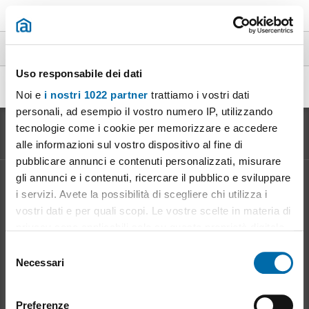
Rustici en alquiler vista mare en toda España
Uso responsabile dei dati
Affitto rustico vista mare Viterbo
|
(1)
Noi e
i nostri 1022 partner
trattiamo i vostri dati
personali, ad esempio il vostro numero IP, utilizzando
tecnologie come i cookie per memorizzare e accedere
alle informazioni sul vostro dispositivo al fine di
pubblicare annunci e contenuti personalizzati, misurare
gli annunci e i contenuti, ricercare il pubblico e sviluppare
Informazione sul
Mercato degli Affitti
i servizi. Avete la possibilità di scegliere chi utilizza i
vostri dati e per quali scopi. Le vostre scelte in materia di
Evoluzione del prezzo d'affitto
Vantaggi dell' affitto: per il proprietario
privacy sono applicabili solo su questa proprietà digitale
Vantaggi dell' affitto: per l' inquilino
in cui avete effettuato le vostre scelte. È possibile
S
modificare o revocare il proprio consenso in qualsiasi
Necessari
e
momento dalla Dichiarazione sui cookie o facendo clic
Mioaffitto
in rete
l
sull'icona di attivazione della privacy.
e
Chiarisci i tuoi dubbi sull' affitto degli appartamenti
Preferenze