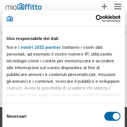
Monolocali en alquiler ristrutturato en toda
España
Uso responsabile dei dati
Affitto monolocale ristrutturato Caserta
|
Affitto
(1)
monolocale ristrutturato Como
|
Affitto monolocale
Noi e
i nostri 1022 partner
trattiamo i vostri dati
(1)
ristrutturato Catania
|
personali, ad esempio il vostro numero IP, utilizzando
(1)
Affitto monolocale ristrutturato Imperia
|
Affitto
(2)
tecnologie come i cookie per memorizzare e accedere
monolocale ristrutturato Milano
|
Affitto monolocale
(2)
alle informazioni sul vostro dispositivo al fine di
ristrutturato Napoli
|
(1)
pubblicare annunci e contenuti personalizzati, misurare
Affitto monolocale ristrutturato Palermo
|
Affitto
(1)
monolocale ristrutturato Roma
|
Affitto monolocale
gli annunci e i contenuti, ricercare il pubblico e sviluppare
(1)
ristrutturato Torino
|
i servizi. Avete la possibilità di scegliere chi utilizza i
(4)
Affitto monolocale ristrutturato Terni
|
Affitto monolocale
(1)
vostri dati e per quali scopi. Le vostre scelte in materia di
ristrutturato Verona
|
(1)
privacy sono applicabili solo su questa proprietà digitale
in cui avete effettuato le vostre scelte. È possibile
S
modificare o revocare il proprio consenso in qualsiasi
Necessari
e
momento dalla Dichiarazione sui cookie o facendo clic
l