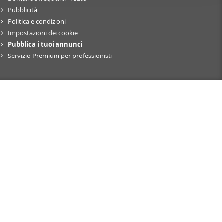
nostro sito
Pubblicità
i potrebbero
Politica e condizioni
ei loro
Impostazioni dei cookie
Pubblica i tuoi annunci
Servizio Premium per professionisti