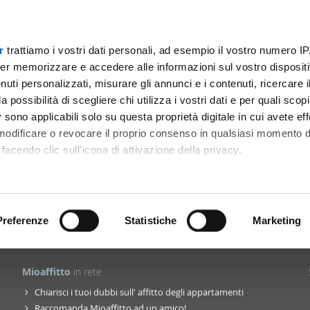
r
trattiamo i vostri dati personali, ad esempio il vostro numero IP
 España
er memorizzare e accedere alle informazioni sul vostro dispositiv
uti personalizzati, misurare gli annunci e i contenuti, ricercare i
cale economico Bologna
|
Affitto monolocale economico Firenze
(1)
(
a possibilità di scegliere chi utilizza i vostri dati e per quali scop
ale economico Milano
|
Affitto monolocale economico Napoli
(21)
(4)
 sono applicabili solo su questa proprietà digitale in cui avete eff
 economico Roma
|
Affitto monolocale economico Torino
|
(35)
(9)
 modificare o revocare il proprio consenso in qualsiasi momento d
facendo clic sull'icona di attivazione della privacy.
remmo anche:
ni sulla tua posizione geografica, con un'approssimazione di qu
La community
Blog
Facebook
Twitter
Pinterest
positivo, scansionandolo attivamente alla ricerca di caratteristiche
Preferenze
Statistiche
Marketing
 elaborati i tuoi dati personali e imposta le tue preferenze nell
Mioaffitto
in rete
 ritirare il tuo consenso in qualsiasi momento dalla Dichiarazion
Chiarisci i tuoi dubbi sull' affitto degli appartamenti
rsonalizzare contenuti ed annunci, per fornire funzionalità dei so
Raccomanda Mioaffitto ad un amico!