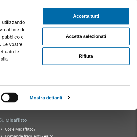
Pubblica gratis
Inizia sessione
Accetta tutti
, utilizzando
o al fine di
Accetta selezionati
l pubblico e
|
4)
i. Le vostre
|
ettuato le
Rifiuta
alla
alche metro,
 specifiche
Mostra dettagli
a
sezione
Su
Mioaffitto
e sui cookie.
Cos'è Mioaffitto?
cial media e
Domande frequenti - Aiuto