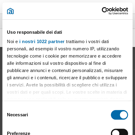
Loft en alquiler riscatto en toda España
Uso responsabile dei dati
Affitto loft riscatto Milano
|
(2)
Noi e
i nostri 1022 partner
trattiamo i vostri dati
personali, ad esempio il vostro numero IP, utilizzando
tecnologie come i cookie per memorizzare e accedere
alle informazioni sul vostro dispositivo al fine di
pubblicare annunci e contenuti personalizzati, misurare
gli annunci e i contenuti, ricercare il pubblico e sviluppare
Informazione sul
Mercato degli Affitti
i servizi. Avete la possibilità di scegliere chi utilizza i
vostri dati e per quali scopi. Le vostre scelte in materia di
Evoluzione del prezzo d'affitto
Vantaggi dell' affitto: per il proprietario
privacy sono applicabili solo su questa proprietà digitale
Vantaggi dell' affitto: per l' inquilino
in cui avete effettuato le vostre scelte. È possibile
S
modificare o revocare il proprio consenso in qualsiasi
Necessari
e
momento dalla Dichiarazione sui cookie o facendo clic
Mioaffitto
in rete
l
sull'icona di attivazione della privacy.
e
Chiarisci i tuoi dubbi sull' affitto degli appartamenti
Preferenze