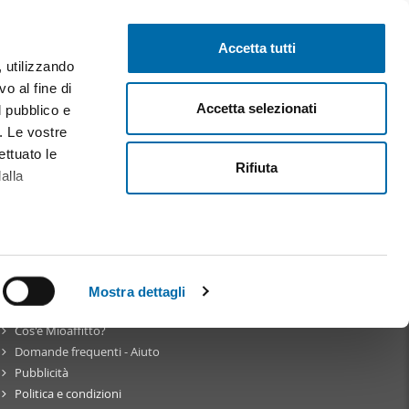
Pubblica gratis
Inizia sessione
Accetta tutti
, utilizzando
o al fine di
Accetta selezionati
l pubblico e
i. Le vostre
ettuato le
Rifiuta
alla
alche metro,
 specifiche
Mostra dettagli
Su
Mioaffitto
Cos'è Mioaffitto?
a
sezione
Domande frequenti - Aiuto
e sui cookie.
Pubblicità
Politica e condizioni
cial media e