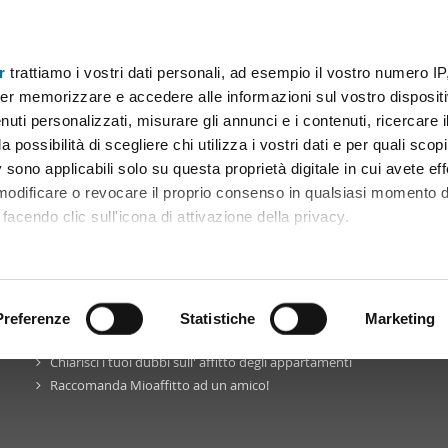
r
trattiamo i vostri dati personali, ad esempio il vostro numero IP
er memorizzare e accedere alle informazioni sul vostro dispositiv
uti personalizzati, misurare gli annunci e i contenuti, ricercare i
a possibilità di scegliere chi utilizza i vostri dati e per quali scop
 sono applicabili solo su questa proprietà digitale in cui avete eff
 modificare o revocare il proprio consenso in qualsiasi momento d
facendo clic sull'icona di attivazione della privacy.
La community
Blog
Facebook
Twitter
Pinterest
remmo anche:
ni sulla tua posizione geografica, con un'approssimazione di qu
positivo, scansionandolo attivamente alla ricerca di caratteristiche
Preferenze
Statistiche
Marketing
Mioaffitto
in rete
Chiarisci i tuoi dubbi sull' affitto degli appartamenti
 elaborati i tuoi dati personali e imposta le tue preferenze nell
Raccomanda Mioaffitto ad un amico!
 ritirare il tuo consenso in qualsiasi momento dalla Dichiarazion
rsonalizzare contenuti ed annunci, per fornire funzionalità dei so