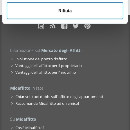
Appartamenti in affitto a Villa Di Chiavenna
o
analizzare il nostro traffico. Condividiamo inoltre
Appartamenti in affitto a Villa Di Tirano
informazioni sul modo in cui utilizza il nostro sito con i
Rifiuta
nostri partner che si occupano di analisi dei dati web,
pubblicità e social media, i quali potrebbero combinarle
con altre informazioni che ha fornito loro o che hanno
raccolto dal suo utilizzo dei loro servizi.
Informazione sul
Mercato degli Affitti
Evoluzione del prezzo d'affitto
Vantaggi dell' affitto: per il proprietario
Vantaggi dell' affitto: per l' inquilino
Mioaffitto
in rete
Chiarisci i tuoi dubbi sull' affitto degli appartamenti
Raccomanda Mioaffitto ad un amico!
Su
Mioaffitto
Cos'è Mioaffitto?