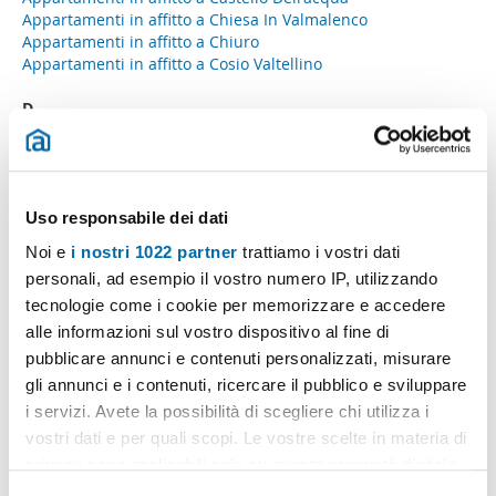
Appartamenti in affitto a Chiesa In Valmalenco
Appartamenti in affitto a Chiuro
Appartamenti in affitto a Cosio Valtellino
D
Appartamenti in affitto a Dubino
L
Uso responsabile dei dati
Appartamenti in affitto a Lanzada
Noi e
i nostri 1022 partner
trattiamo i vostri dati
Appartamenti in affitto a Livigno
personali, ad esempio il vostro numero IP, utilizzando
tecnologie come i cookie per memorizzare e accedere
M
alle informazioni sul vostro dispositivo al fine di
Appartamenti in affitto a Madesimo
pubblicare annunci e contenuti personalizzati, misurare
Appartamenti in affitto a Mello
gli annunci e i contenuti, ricercare il pubblico e sviluppare
Appartamenti in affitto a Montagna In Valtellina
i servizi. Avete la possibilità di scegliere chi utilizza i
Appartamenti in affitto a Morbegno
vostri dati e per quali scopi. Le vostre scelte in materia di
P
privacy sono applicabili solo su questa proprietà digitale
in cui avete effettuato le vostre scelte. È possibile