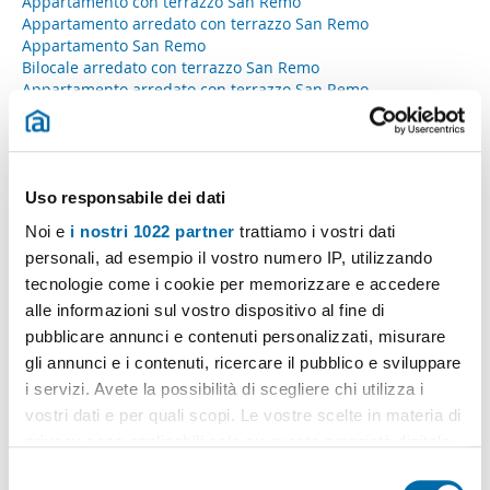
Appartamento con terrazzo San Remo
Appartamento arredato con terrazzo San Remo
Appartamento San Remo
Bilocale arredato con terrazzo San Remo
Appartamento arredato con terrazzo San Remo
Monolocale arredato con terrazzo San Remo
Appartamento con terrazzo San Remo
Appartamento con terrazzo San Remo
Bilocale arredato San Remo
Uso responsabile dei dati
Appartamento con terrazzo Centro - porto vecchio
Appartamento arredato con terrazzo San Remo
Noi e
i nostri 1022 partner
trattiamo i vostri dati
Appartamento arredato con terrazzo San Remo
personali, ad esempio il vostro numero IP, utilizzando
Bilocale arredato Centro - porto vecchio
tecnologie come i cookie per memorizzare e accedere
Bilocale arredato con terrazzo San Remo
Appartamento Centro - porto vecchio
alle informazioni sul vostro dispositivo al fine di
Appartamento San Remo
pubblicare annunci e contenuti personalizzati, misurare
Appartamento San Remo
gli annunci e i contenuti, ricercare il pubblico e sviluppare
Appartamento Centro - porto vecchio
i servizi. Avete la possibilità di scegliere chi utilizza i
Bilocale arredato San Remo
vostri dati e per quali scopi. Le vostre scelte in materia di
Bilocale arredato Centro - teatro ariston
Appartamento arredato San Remo
privacy sono applicabili solo su questa proprietà digitale
Bilocale Centro - porto vecchio
in cui avete effettuato le vostre scelte. È possibile
S
Appartamento arredato con terrazzo San Remo