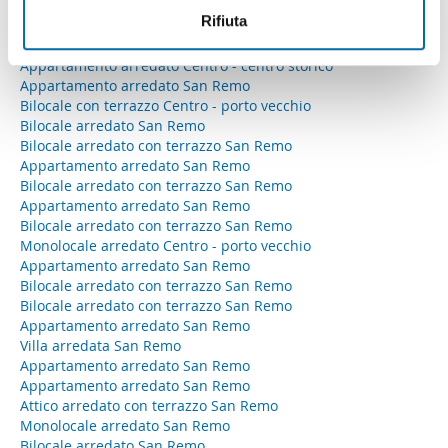
Appartamento Centro - porto vecchio
informazioni sul modo in cui utilizza il nostro sito con i
Rifiuta
Appartamento Centro - teatro ariston
nostri partner che si occupano di analisi dei dati web,
Appartamento San Remo
Appartamento arredato Centro - centro storico
pubblicità e social media, i quali potrebbero combinarle
Appartamento arredato San Remo
con altre informazioni che ha fornito loro o che hanno
Bilocale con terrazzo Centro - porto vecchio
raccolto dal suo utilizzo dei loro servizi.
Bilocale arredato San Remo
Bilocale arredato con terrazzo San Remo
Appartamento arredato San Remo
Bilocale arredato con terrazzo San Remo
Appartamento arredato San Remo
Bilocale arredato con terrazzo San Remo
Monolocale arredato Centro - porto vecchio
Appartamento arredato San Remo
Bilocale arredato con terrazzo San Remo
Bilocale arredato con terrazzo San Remo
Appartamento arredato San Remo
Villa arredata San Remo
Appartamento arredato San Remo
Appartamento arredato San Remo
Attico arredato con terrazzo San Remo
Monolocale arredato San Remo
Bilocale arredato San Remo