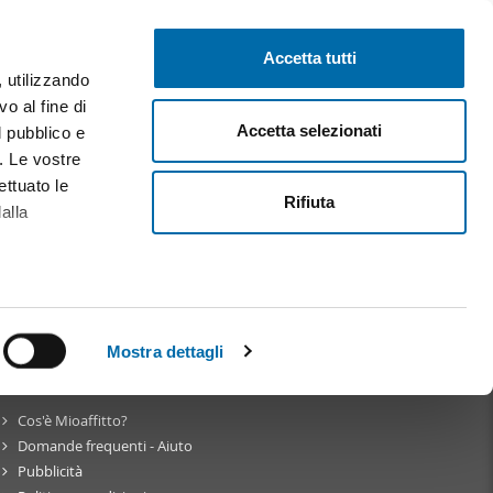
Pubblica gratis
Inizia sessione
Accetta tutti
, utilizzando
o al fine di
Accetta selezionati
l pubblico e
i. Le vostre
ettuato le
Rifiuta
alla
alche metro,
 specifiche
Mostra dettagli
Su
Mioaffitto
a
sezione
Cos'è Mioaffitto?
e sui cookie.
Domande frequenti - Aiuto
Pubblicità
cial media e