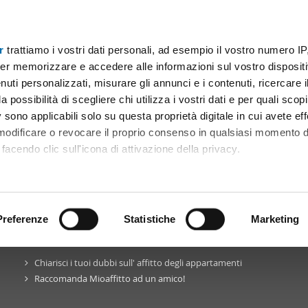
r
trattiamo i vostri dati personali, ad esempio il vostro numero IP
er memorizzare e accedere alle informazioni sul vostro dispositiv
uti personalizzati, misurare gli annunci e i contenuti, ricercare i
a possibilità di scegliere chi utilizza i vostri dati e per quali scop
 sono applicabili solo su questa proprietà digitale in cui avete eff
 modificare o revocare il proprio consenso in qualsiasi momento d
facendo clic sull'icona di attivazione della privacy.
La community
Blog
Facebook
Twitter
Pinterest
remmo anche:
ni sulla tua posizione geografica, con un'approssimazione di qu
positivo, scansionandolo attivamente alla ricerca di caratteristiche
Preferenze
Statistiche
Marketing
Mioaffitto
in rete
 elaborati i tuoi dati personali e imposta le tue preferenze nell
Chiarisci i tuoi dubbi sull' affitto degli appartamenti
 ritirare il tuo consenso in qualsiasi momento dalla Dichiarazion
Raccomanda Mioaffitto ad un amico!
rsonalizzare contenuti ed annunci, per fornire funzionalità dei so