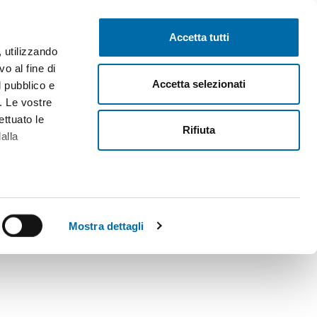
Pubblica gratis
Inizia sessione
Accetta tutti
, utilizzando
o al fine di
Accetta selezionati
l pubblico e
i. Le vostre
ettuato le
Rifiuta
alla
alche metro,
 specifiche
Mostra dettagli
a
sezione
e sui cookie.
cial media e