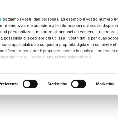
r
trattiamo i vostri dati personali, ad esempio il vostro numero IP
er memorizzare e accedere alle informazioni sul vostro dispositiv
uti personalizzati, misurare gli annunci e i contenuti, ricercare i
a possibilità di scegliere chi utilizza i vostri dati e per quali scop
 sono applicabili solo su questa proprietà digitale in cui avete eff
 modificare o revocare il proprio consenso in qualsiasi momento d
facendo clic sull'icona di attivazione della privacy.
remmo anche:
ni sulla tua posizione geografica, con un'approssimazione di qu
positivo, scansionandolo attivamente alla ricerca di caratteristiche
Preferenze
Statistiche
Marketing
 elaborati i tuoi dati personali e imposta le tue preferenze nell
 ritirare il tuo consenso in qualsiasi momento dalla Dichiarazion
rsonalizzare contenuti ed annunci, per fornire funzionalità dei so