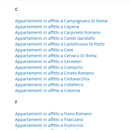
o
per analizzare il nostro tra
n
C
con i nostri partner che si
e
combinarle con altre inform
Appartamenti in affitto a Campagnano Di Roma
d
servizi.
Appartamenti in affitto a Capena
e
Appartamenti in affitto a Carpineto Romano
l
Appartamenti in affitto a Castel Gandolfo
c
Appartamenti in affitto a Castelnuovo Di Porto
o
Appartamenti in affitto a Cave
Appartamenti in affitto a Cervara Di Roma
n
Appartamenti in affitto a Cerveteri
s
Appartamenti in affitto a Ciampino
e
Appartamenti in affitto a Cineto Romano
n
Appartamenti in affitto a Civitavecchia
s
Appartamenti in affitto a Colleferro
Appartamenti in affitto a Colonna
o
F
Appartamenti in affitto a Fiano Romano
Appartamenti in affitto a Filacciano
Appartamenti in affitto a Fiumicino