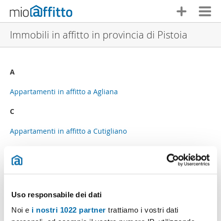
Immobili in affitto in provincia di Pistoia
A
Appartamenti in affitto a Agliana
C
Appartamenti in affitto a Cutigliano
L
Appartamenti in affitto a Lamporecchio
M
Uso responsabile dei dati
Appartamenti in affitto a Marliana
Noi e
i nostri 1022 partner
trattiamo i vostri dati
Appartamenti in affitto a Massa E Cozzile