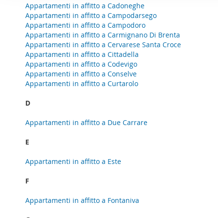
o
Appartamenti in affitto a Cadoneghe
per analizzare il nostro tra
n
Appartamenti in affitto a Campodarsego
con i nostri partner che si
e
Appartamenti in affitto a Campodoro
combinarle con altre inform
Appartamenti in affitto a Carmignano Di Brenta
d
servizi.
Appartamenti in affitto a Cervarese Santa Croce
e
Appartamenti in affitto a Cittadella
l
Appartamenti in affitto a Codevigo
c
Appartamenti in affitto a Conselve
o
Appartamenti in affitto a Curtarolo
n
D
s
e
Appartamenti in affitto a Due Carrare
n
s
E
o
Appartamenti in affitto a Este
F
Appartamenti in affitto a Fontaniva