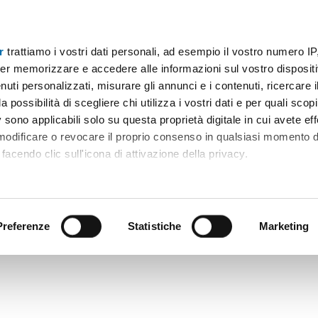
r
trattiamo i vostri dati personali, ad esempio il vostro numero IP
er memorizzare e accedere alle informazioni sul vostro dispositiv
uti personalizzati, misurare gli annunci e i contenuti, ricercare i
a possibilità di scegliere chi utilizza i vostri dati e per quali scop
 sono applicabili solo su questa proprietà digitale in cui avete eff
 modificare o revocare il proprio consenso in qualsiasi momento d
facendo clic sull'icona di attivazione della privacy.
remmo anche:
ni sulla tua posizione geografica, con un'approssimazione di qu
positivo, scansionandolo attivamente alla ricerca di caratteristiche
Preferenze
Statistiche
Marketing
 elaborati i tuoi dati personali e imposta le tue preferenze nell
 ritirare il tuo consenso in qualsiasi momento dalla Dichiarazion
rsonalizzare contenuti ed annunci, per fornire funzionalità dei so