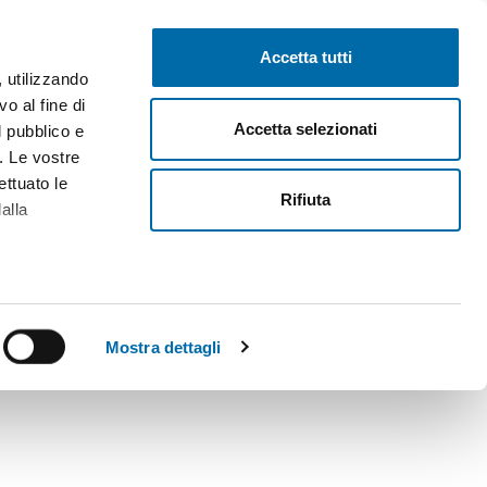
Pubblica gratis
Inizia sessione
Accetta tutti
, utilizzando
o al fine di
Accetta selezionati
l pubblico e
i. Le vostre
ettuato le
Rifiuta
alla
alche metro,
 specifiche
Mostra dettagli
a
sezione
e sui cookie.
cial media e