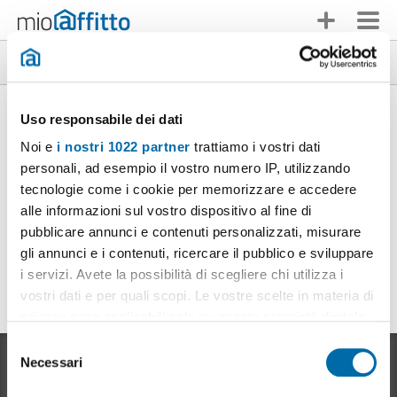
Immobili in affitto in provincia di Ogliastra
Uso responsabile dei dati
B
Noi e
i nostri 1022 partner
trattiamo i vostri dati
Appartamenti in affitto a Bari Sardo
personali, ad esempio il vostro numero IP, utilizzando
tecnologie come i cookie per memorizzare e accedere
S
alle informazioni sul vostro dispositivo al fine di
pubblicare annunci e contenuti personalizzati, misurare
Appartamenti in affitto a Seui
gli annunci e i contenuti, ricercare il pubblico e sviluppare
U
i servizi. Avete la possibilità di scegliere chi utilizza i
vostri dati e per quali scopi. Le vostre scelte in materia di
Appartamenti in affitto a Ulassai
privacy sono applicabili solo su questa proprietà digitale
in cui avete effettuato le vostre scelte. È possibile
S
modificare o revocare il proprio consenso in qualsiasi
Necessari
e
momento dalla Dichiarazione sui cookie o facendo clic
l