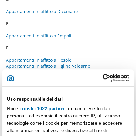
Appartamenti in affitto a Dicomano
E
Appartamenti in affitto a Empoli
F
Appartamenti in affitto a Fiesole
Appartamenti in affitto a Figline Valdarno
Appartamenti in affitto a Firenze
Appartamenti in affitto a Firenzuola
Appartamenti in affitto a Fucecchio
G
Uso responsabile dei dati
Appartamenti in affitto a Gambassi Terme
Noi e
i nostri 1022 partner
trattiamo i vostri dati
Appartamenti in affitto a Greve In Chianti
personali, ad esempio il vostro numero IP, utilizzando
tecnologie come i cookie per memorizzare e accedere
I
alle informazioni sul vostro dispositivo al fine di