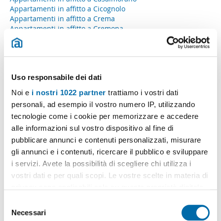
Appartamenti in affitto a Cicognolo
Appartamenti in affitto a Crema
Appartamenti in affitto a Cremona
D
Appartamenti in affitto a Drizzona
Uso responsabile dei dati
M
Noi e
i nostri 1022 partner
trattiamo i vostri dati
personali, ad esempio il vostro numero IP, utilizzando
Appartamenti in affitto a Madignano
tecnologie come i cookie per memorizzare e accedere
Appartamenti in affitto a Malagnino
Appartamenti in affitto a Martignana Di Po
alle informazioni sul vostro dispositivo al fine di
pubblicare annunci e contenuti personalizzati, misurare
O
gli annunci e i contenuti, ricercare il pubblico e sviluppare
i servizi. Avete la possibilità di scegliere chi utilizza i
Appartamenti in affitto a Offanengo
vostri dati e per quali scopi. Le vostre scelte in materia di
Appartamenti in affitto a Ostiano
privacy sono applicabili solo su questa proprietà digitale
P
in cui avete effettuato le vostre scelte. È possibile
S
modificare o revocare il proprio consenso in qualsiasi
Necessari
e
Appartamenti in affitto a Pandino