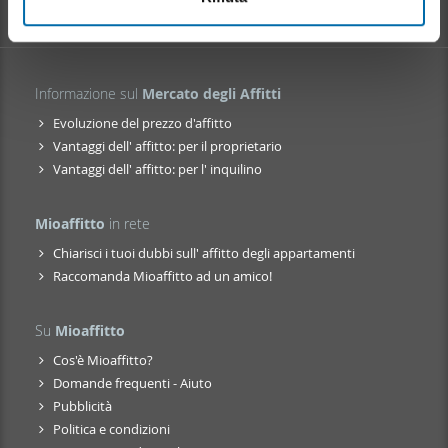
nostri partner che si occupano di analisi dei dati web,
pubblicità e social media, i quali potrebbero combinarle
con altre informazioni che ha fornito loro o che hanno
raccolto dal suo utilizzo dei loro servizi.
Informazione sul
Mercato degli Affitti
Evoluzione del prezzo d'affitto
Vantaggi dell' affitto: per il proprietario
Vantaggi dell' affitto: per l' inquilino
Mioaffitto
in rete
Chiarisci i tuoi dubbi sull' affitto degli appartamenti
Raccomanda Mioaffitto ad un amico!
Su
Mioaffitto
Cos'è Mioaffitto?
Domande frequenti - Aiuto
Pubblicità
Politica e condizioni