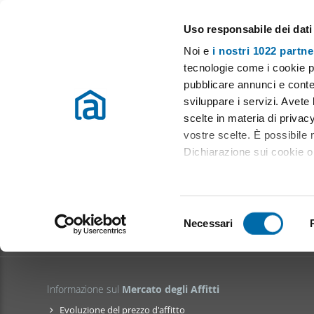
Uso responsabile dei dati
Case e appartamenti in affitto in tutta Italia
Noi e
i nostri 1022 partne
Immobili in affitto a Citta' Sant'angelo
tecnologie come i cookie p
pubblicare annunci e conten
sviluppare i servizi. Avete l
Appartamento arredato con terrazzo San martino bassa
scelte in materia di privacy
Appartamento arredato Marina
vostre scelte. È possibile
Appartamento arredato con terrazzo Citta' sant'Angelo
Dichiarazione sui cookie o 
Bilocale Marina
Con il tuo consenso, vor
raccogliere informazio
S
Identificare il tuo dis
Necessari
e
(impronte digitali).
l
Approfondisci come vengono
e
dettagli
. Puoi modificare o
z
Informazione sul
Mercato degli Affitti
i
Utilizziamo i cookie per pe
Evoluzione del prezzo d'affitto