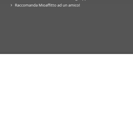
ffico. Condividiamo inoltre informazioni sul modo in cui utilizza il 
Raccomanda Mioaffitto ad un amico!
 occupano di analisi dei dati web, pubblicità e social media, i qual
azioni che ha fornito loro o che hanno raccolto dal suo utilizzo d