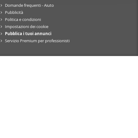
nostro sito
Domande frequenti - Aiuto
Pubblicità
i potrebbero
Politica e condizioni
ei loro
Impostazioni dei cookie
Pubblica i tuoi annunci
Servizio Premium per professionisti