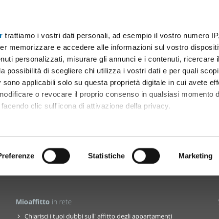
r
trattiamo i vostri dati personali, ad esempio il vostro numero IP
er memorizzare e accedere alle informazioni sul vostro dispositiv
uti personalizzati, misurare gli annunci e i contenuti, ricercare i
a possibilità di scegliere chi utilizza i vostri dati e per quali scop
 sono applicabili solo su questa proprietà digitale in cui avete eff
 modificare o revocare il proprio consenso in qualsiasi momento d
facendo clic sull'icona di attivazione della privacy.
remmo anche:
ni sulla tua posizione geografica, con un'approssimazione di qu
positivo, scansionandolo attivamente alla ricerca di caratteristiche
Preferenze
Statistiche
Marketing
La community
Blog
Facebook
Twitter
Pinterest
 elaborati i tuoi dati personali e imposta le tue preferenze nell
 ritirare il tuo consenso in qualsiasi momento dalla Dichiarazion
Mioaffitto
in rete
rsonalizzare contenuti ed annunci, per fornire funzionalità dei so
Chiarisci i tuoi dubbi sull' affitto degli appartamenti