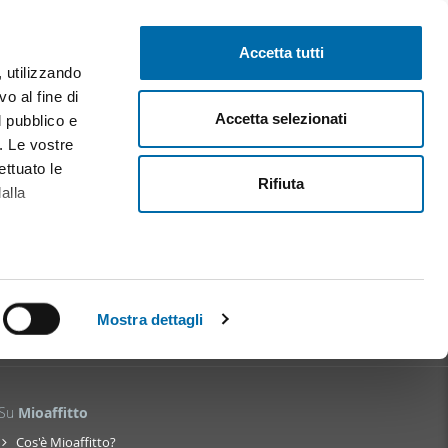
Pubblica gratis
Inizia sessione
Accetta tutti
, utilizzando
o al fine di
Accetta selezionati
l pubblico e
i. Le vostre
ettuato le
Rifiuta
alla
alche metro,
 specifiche
Mostra dettagli
a
sezione
e sui cookie.
Su
Mioaffitto
cial media e
Cos'è Mioaffitto?