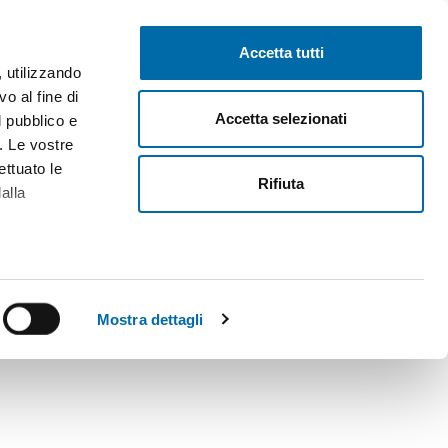
Pubblica gratis
Inizia sessione
Accetta tutti
, utilizzando
o al fine di
Accetta selezionati
l pubblico e
i. Le vostre
ettuato le
Rifiuta
alla
alche metro,
 specifiche
Mostra dettagli
a
sezione
e sui cookie.
cial media e