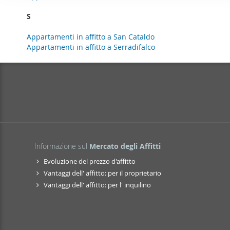
o
per analizzare il nostro tra
n
S
con i nostri partner che si
e
combinarle con altre inform
Appartamenti in affitto a San Cataldo
d
servizi.
Appartamenti in affitto a Serradifalco
e
l
c
o
n
s
e
n
Informazione sul
Mercato degli Affitti
s
Evoluzione del prezzo d'affitto
o
Vantaggi dell' affitto: per il proprietario
Vantaggi dell' affitto: per l' inquilino