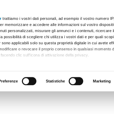
r
trattiamo i vostri dati personali, ad esempio il vostro numero IP
tta
er memorizzare e accedere alle informazioni sul vostro dispositiv
uti personalizzati, misurare gli annunci e i contenuti, ricercare i
a possibilità di scegliere chi utilizza i vostri dati e per quali scop
 sono applicabili solo su questa proprietà digitale in cui avete eff
 modificare o revocare il proprio consenso in qualsiasi momento d
facendo clic sull'icona di attivazione della privacy.
remmo anche:
ni sulla tua posizione geografica, con un'approssimazione di qu
positivo, scansionandolo attivamente alla ricerca di caratteristiche
Preferenze
Statistiche
Marketing
 elaborati i tuoi dati personali e imposta le tue preferenze nell
 ritirare il tuo consenso in qualsiasi momento dalla Dichiarazion
rsonalizzare contenuti ed annunci, per fornire funzionalità dei so