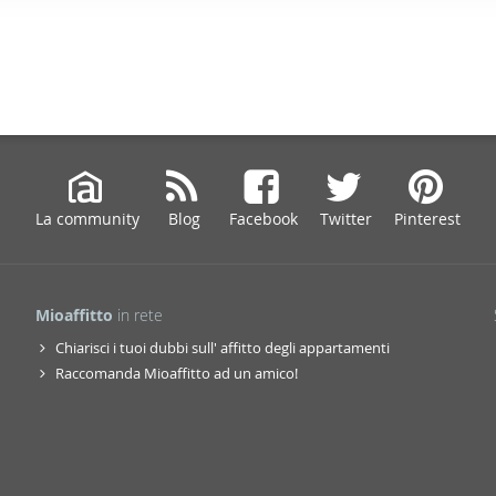
ffico. Condividiamo inoltre informazioni sul modo in cui utilizza il 
 occupano di analisi dei dati web, pubblicità e social media, i qual
azioni che ha fornito loro o che hanno raccolto dal suo utilizzo d
La community
Blog
Facebook
Twitter
Pinterest
Mioaffitto
in rete
Chiarisci i tuoi dubbi sull' affitto degli appartamenti
Raccomanda Mioaffitto ad un amico!