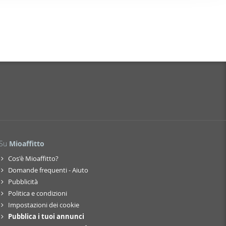
nostro sito
i potrebbero
ei loro
Su
Mioaffitto
Cos'è Mioaffitto?
Domande frequenti - Aiuto
Pubblicità
Politica e condizioni
Impostazioni dei cookie
Pubblica i tuoi annunci