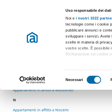
Uso responsabile dei dati
Case e appartamenti in affitto in tutta Italia
Noi e
i nostri 1022 partne
Immobili in affitto in provincia di Caltanisse
tecnologie come i cookie p
pubblicare annunci e conten
sviluppare i servizi. Avete l
C
scelte in materia di privacy
vostre scelte. È possibile
Appartamenti in affitto a Caltanissetta
Dichiarazione sui cookie o 
G
Con il tuo consenso, vor
Appartamenti in affitto a Gela
raccogliere informazio
S
Identificare il tuo dis
Necessari
M
e
(impronte digitali).
l
Appartamenti in affitto a Mussomeli
Approfondisci come vengono
e
dettagli
. Puoi modificare o
N
z
i
Appartamenti in affitto a Niscemi
Utilizziamo i cookie per pe