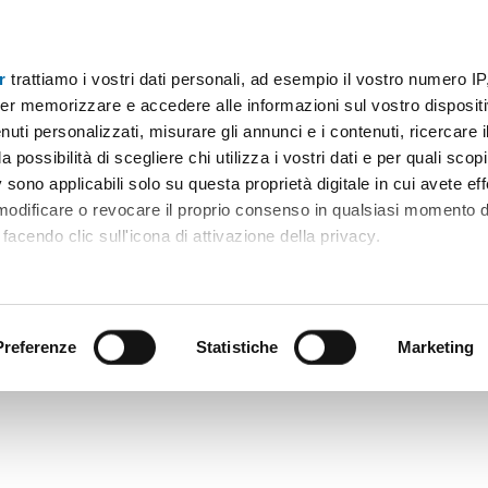
r
trattiamo i vostri dati personali, ad esempio il vostro numero IP
er memorizzare e accedere alle informazioni sul vostro dispositiv
uti personalizzati, misurare gli annunci e i contenuti, ricercare i
a possibilità di scegliere chi utilizza i vostri dati e per quali scop
 sono applicabili solo su questa proprietà digitale in cui avete eff
 modificare o revocare il proprio consenso in qualsiasi momento d
facendo clic sull'icona di attivazione della privacy.
remmo anche:
ni sulla tua posizione geografica, con un'approssimazione di qu
positivo, scansionandolo attivamente alla ricerca di caratteristiche
Preferenze
Statistiche
Marketing
 elaborati i tuoi dati personali e imposta le tue preferenze nell
 ritirare il tuo consenso in qualsiasi momento dalla Dichiarazion
rsonalizzare contenuti ed annunci, per fornire funzionalità dei so