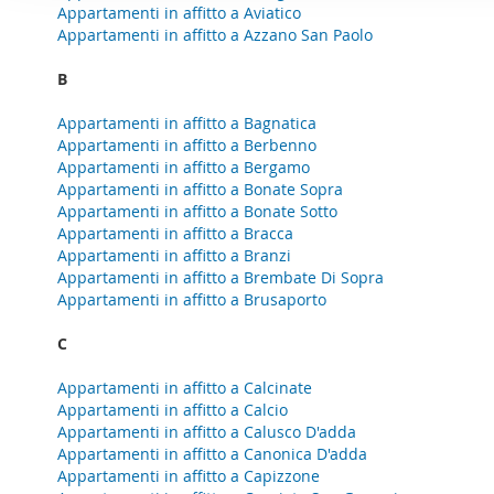
o
Appartamenti in affitto a Aviatico
per analizzare il nostro tra
n
Appartamenti in affitto a Azzano San Paolo
con i nostri partner che si
e
combinarle con altre inform
B
d
servizi.
e
Appartamenti in affitto a Bagnatica
l
Appartamenti in affitto a Berbenno
c
Appartamenti in affitto a Bergamo
o
Appartamenti in affitto a Bonate Sopra
Appartamenti in affitto a Bonate Sotto
n
Appartamenti in affitto a Bracca
s
Appartamenti in affitto a Branzi
e
Appartamenti in affitto a Brembate Di Sopra
n
Appartamenti in affitto a Brusaporto
s
C
o
Appartamenti in affitto a Calcinate
Appartamenti in affitto a Calcio
Appartamenti in affitto a Calusco D'adda
Appartamenti in affitto a Canonica D'adda
Appartamenti in affitto a Capizzone