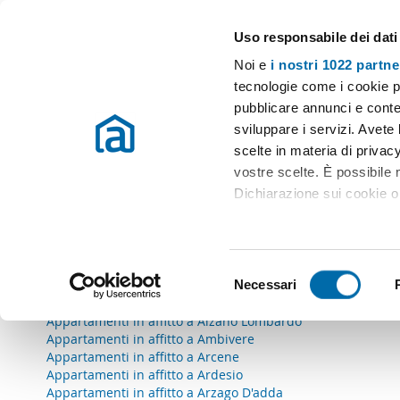
Uso responsabile dei dati
Case e appartamenti in affitto in tutta Italia
Noi e
i nostri 1022 partne
Immobili in affitto in provincia di Bergamo
tecnologie come i cookie p
pubblicare annunci e conten
sviluppare i servizi. Avete l
A
scelte in materia di privacy
vostre scelte. È possibile
Appartamenti in affitto a Adrara San Martino
Dichiarazione sui cookie o 
Appartamenti in affitto a Adrara San Rocco
Appartamenti in affitto a Albano Sant'alessandro
Appartamenti in affitto a Albino
Con il tuo consenso, vor
Appartamenti in affitto a Algua
raccogliere informazio
Appartamenti in affitto a Alme'
S
Identificare il tuo dis
Necessari
Appartamenti in affitto a Almenno San Bartolomeo
e
Appartamenti in affitto a Almenno San Salvatore
(impronte digitali).
l
Appartamenti in affitto a Alzano Lombardo
Approfondisci come vengono
e
Appartamenti in affitto a Ambivere
dettagli
. Puoi modificare o
Appartamenti in affitto a Arcene
z
Appartamenti in affitto a Ardesio
i
Appartamenti in affitto a Arzago D'adda
Utilizziamo i cookie per pe