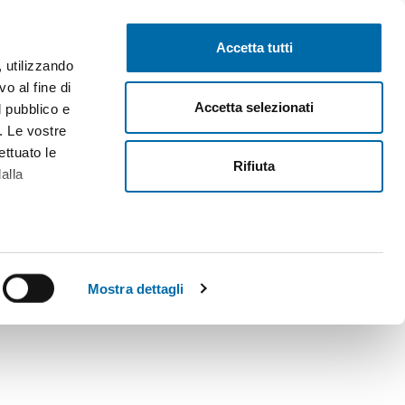
Pubblica gratis
Inizia sessione
Accetta tutti
, utilizzando
o al fine di
Accetta selezionati
l pubblico e
i. Le vostre
ettuato le
Rifiuta
alla
alche metro,
 specifiche
Mostra dettagli
a
sezione
e sui cookie.
cial media e