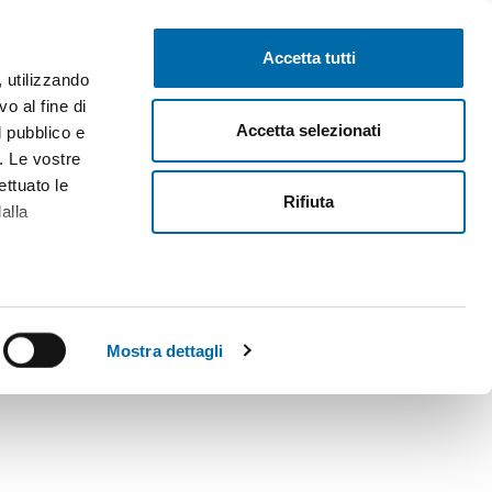
Pubblica gratis
Inizia sessione
Accetta tutti
, utilizzando
o al fine di
Accetta selezionati
l pubblico e
i. Le vostre
ettuato le
Rifiuta
alla
alche metro,
 specifiche
Mostra dettagli
a
sezione
e sui cookie.
cial media e