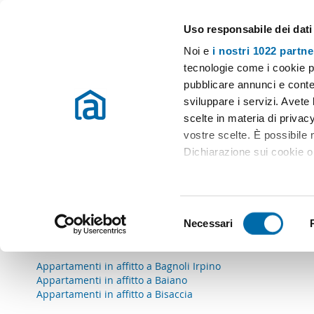
Uso responsabile dei dati
Case e appartamenti in affitto in tutta Italia
Noi e
i nostri 1022 partne
Immobili in affitto in provincia di Avellino
tecnologie come i cookie p
pubblicare annunci e conten
sviluppare i servizi. Avete l
A
scelte in materia di privacy
vostre scelte. È possibile
Appartamenti in affitto a Aiello Del Sabato
Dichiarazione sui cookie o 
Appartamenti in affitto a Andretta
Appartamenti in affitto a Ariano Irpino
Appartamenti in affitto a Atripalda
Con il tuo consenso, vor
Appartamenti in affitto a Avella
raccogliere informazio
Appartamenti in affitto a Avellino
S
Identificare il tuo dis
Necessari
e
B
(impronte digitali).
l
Approfondisci come vengono
e
Appartamenti in affitto a Bagnoli Irpino
dettagli
. Puoi modificare o
Appartamenti in affitto a Baiano
z
Appartamenti in affitto a Bisaccia
i
Utilizziamo i cookie per pe