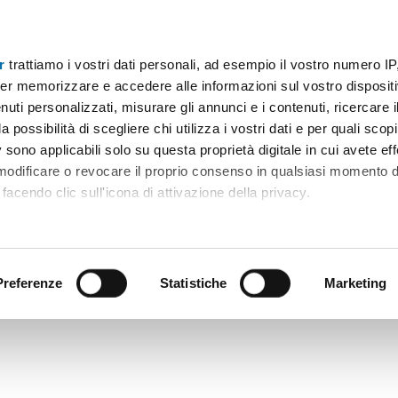
r
trattiamo i vostri dati personali, ad esempio il vostro numero IP
er memorizzare e accedere alle informazioni sul vostro dispositiv
uti personalizzati, misurare gli annunci e i contenuti, ricercare i
a possibilità di scegliere chi utilizza i vostri dati e per quali scop
 sono applicabili solo su questa proprietà digitale in cui avete eff
 modificare o revocare il proprio consenso in qualsiasi momento d
facendo clic sull'icona di attivazione della privacy.
remmo anche:
ni sulla tua posizione geografica, con un'approssimazione di qu
positivo, scansionandolo attivamente alla ricerca di caratteristiche
Preferenze
Statistiche
Marketing
 elaborati i tuoi dati personali e imposta le tue preferenze nell
 ritirare il tuo consenso in qualsiasi momento dalla Dichiarazion
rsonalizzare contenuti ed annunci, per fornire funzionalità dei so