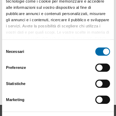
tecnologie come i cookie per memorizzare e accedere
alle informazioni sul vostro dispositivo al fine di
Ci dispiace
, non ci sono risultati che coincidono
pubblicare annunci e contenuti personalizzati, misurare
con i criteri di ricerca.:
gli annunci e i contenuti, ricercare il pubblico e sviluppare
i servizi. Avete la possibilità di scegliere chi utilizza i
Sottoscriviti a un
avviso email
quando ci sono
immobili che corrispondo ai tuoi criteri di ricerca.
vostri dati e per quali scopi. Le vostre scelte in materia di
privacy sono applicabili solo su questa proprietà digitale
in cui avete effettuato le vostre scelte. È possibile
S
Pubblicità
modificare o revocare il proprio consenso in qualsiasi
Necessari
e
momento dalla Dichiarazione sui cookie o facendo clic
l
Ti trasferisci?
Ti aiutiamo!
sull'icona di attivazione della privacy.
e
Preferenze
Traslochi
:
z
Con il tuo consenso, vorremmo anche:
Chiedi un preventivo
i
raccogliere informazioni sulla tua posizione
o
Statistiche
geografica, con un'approssimazione di qualche
n
metro,
e
Pubblicità
Marketing
Identificare il tuo dispositivo, scansionandolo
d
attivamente alla ricerca di caratteristiche specifiche
e
(impronte digitali).
l