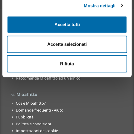
Mostra dettagli
c
Approfondisci come vengono elaborati i tuoi dati personali
o
e imposta le tue preferenze nella
sezione dettagli
. Puoi
n
modificare o ritirare il tuo consenso in qualsiasi momento
Informazione sul
Mercato degli Affitti
Accetta tutti
s
dalla Dichiarazione sui cookie.
Evoluzione del prezzo d'affitto
e
Vantaggi dell' affitto: per il proprietario
n
Utilizziamo i cookie per personalizzare contenuti ed
Accetta selezionati
Vantaggi dell' affitto: per l' inquilino
s
annunci, per fornire funzionalità dei social media e per
o
analizzare il nostro traffico. Condividiamo inoltre
Mioaffitto
in rete
informazioni sul modo in cui utilizza il nostro sito con i
Rifiuta
nostri partner che si occupano di analisi dei dati web,
Chiarisci i tuoi dubbi sull' affitto degli appartamenti
pubblicità e social media, i quali potrebbero combinarle
Raccomanda Mioaffitto ad un amico!
con altre informazioni che ha fornito loro o che hanno
raccolto dal suo utilizzo dei loro servizi.
Su
Mioaffitto
Cos'è Mioaffitto?
Domande frequenti - Aiuto
Pubblicità
Politica e condizioni
Impostazioni dei cookie