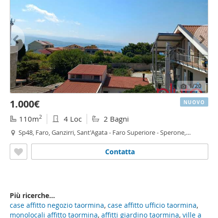
1
/20
1.000€
NUOVO
2
110m
4 Loc
2 Bagni
Sp48, Faro, Ganzirri, Sant'Agata - Faro Superiore - Sperone,
Messina
Contatta
Più ricerche...
case affitto negozio taormina
,
case affitto ufficio taormina
,
monolocali affitto taormina
,
affitti giardino taormina
,
ville a