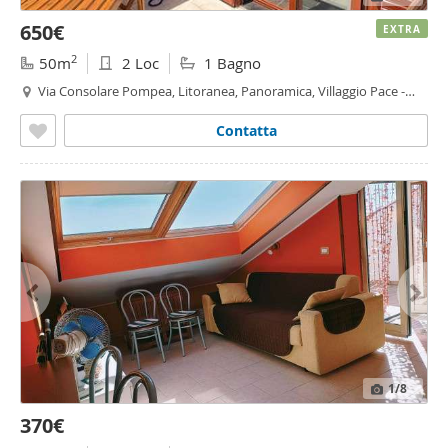
650€
EXTRA
2
50m
2 Loc
1 Bagno
Via Consolare Pompea, Litoranea, Panoramica, Villaggio Pace -
Litoranea - Panoramica, Messina
Contatta
1
/8
370€