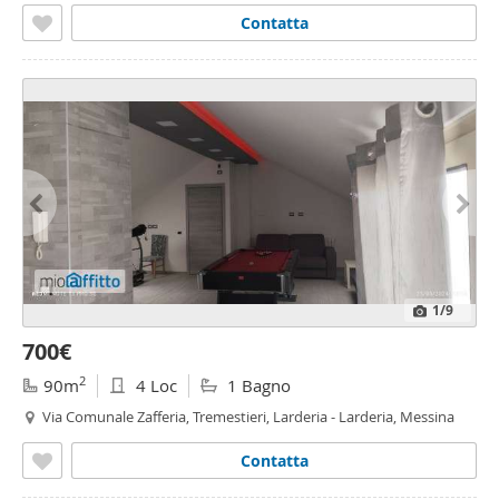
Contatta
1
/9
700€
2
90m
4 Loc
1 Bagno
Via Comunale Zafferia, Tremestieri, Larderia - Larderia, Messina
Contatta