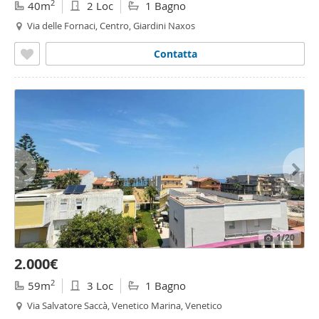
2
40m
2 Loc
1 Bagno
Via delle Fornaci, Centro, Giardini Naxos
Contatta
1
/20
2.000€
2
59m
3 Loc
1 Bagno
Via Salvatore Saccà, Venetico Marina, Venetico