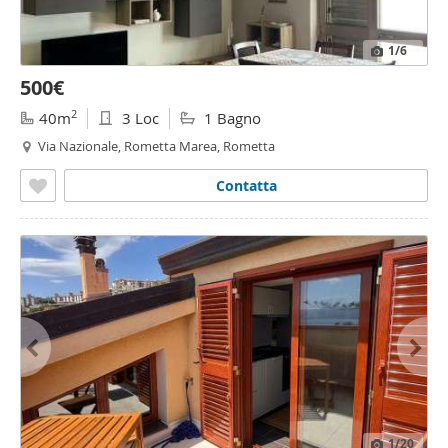
1
/6
500€
2
40m
3 Loc
1 Bagno
Via Nazionale, Rometta Marea, Rometta
Contatta
1
/20