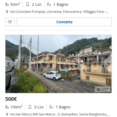
2
50m
2 Loc
1 Bagno
Via Consolare Pompea, Litoranea, Panoramica, Villaggio Pace -
Litoranea - Panoramica, Messina
Contatta
1
/17
500€
2
100m
3 Loc
1 Bagno
Via San Marco Mili San Marco , 9, Giampilieri, Santa Margherita,