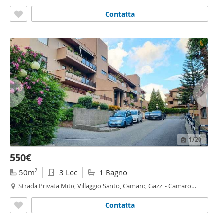
Mili - Mili, Messina
Contatta
1
/20
550€
2
50m
3 Loc
1 Bagno
Strada Privata Mito, Villaggio Santo, Camaro, Gazzi - Camaro
Superiore, Messina
Contatta