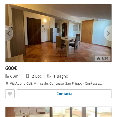
1
/20
600€
2
60m
2 Loc
1 Bagno
Via Adolfo Celi, Minissale, Contesse, San Filippo - Contesse,
Messina
Contatta