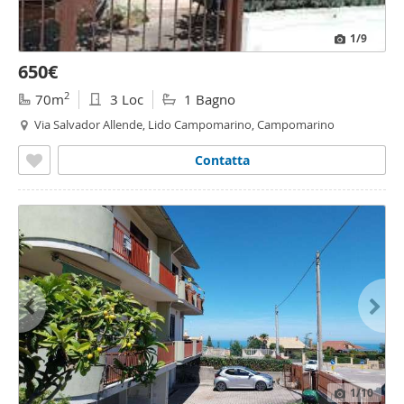
1
/9
650€
2
70m
3 Loc
1 Bagno
Via Salvador Allende, Lido Campomarino, Campomarino
Contatta
1
/10