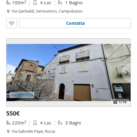
2
100m
4 Loc
1 Bagno
Via Garibaldi, Semicentro, Campobasso
Contatta
1
/16
550€
2
220m
4 Loc
3 Bagni
Via Gabriele Pepe, Riccia