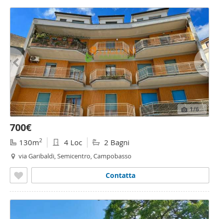
1
/6
700€
2
130m
4 Loc
2 Bagni
via Garibaldi, Semicentro, Campobasso
Contatta