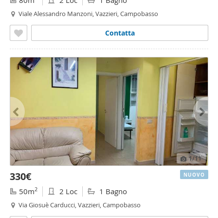
80m
2 Loc
1 Bagno
Viale Alessandro Manzoni, Vazzieri, Campobasso
Contatta
1
/11
330€
NUOVO
2
50m
2 Loc
1 Bagno
Via Giosuè Carducci, Vazzieri, Campobasso