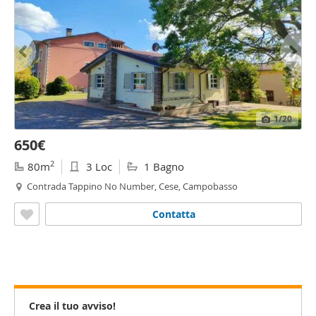
1
/20
650€
2
80m
3 Loc
1 Bagno
Contrada Tappino No Number, Cese, Campobasso
Contatta
Crea il tuo avviso!