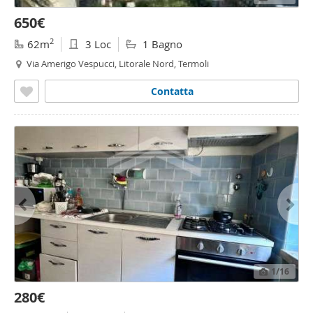
650€
2
62m
3 Loc
1 Bagno
Via Amerigo Vespucci, Litorale Nord, Termoli
Contatta
1
/16
280€