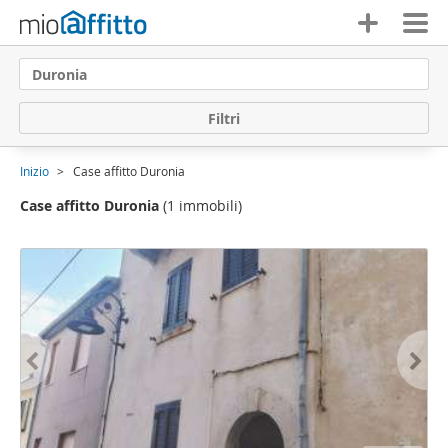
Duronia
F
i
l
t
r
i
Inizio
Case affitto Duronia
Case affitto Duronia
(1 immobili)