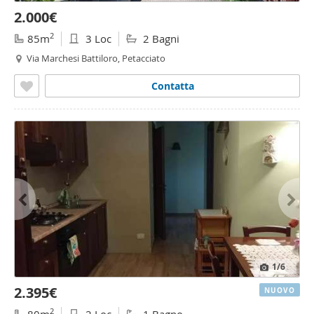
2.000€
2
85m
3 Loc
2 Bagni
Via Marchesi Battiloro, Petacciato
Contatta
1
/6
2.395€
NUOVO
2