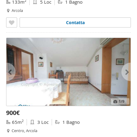
2
133m
5 Loc
1 Bagno
Arcola
Contatta
1
/9
900€
2
65m
3 Loc
1 Bagno
Centro, Arcola