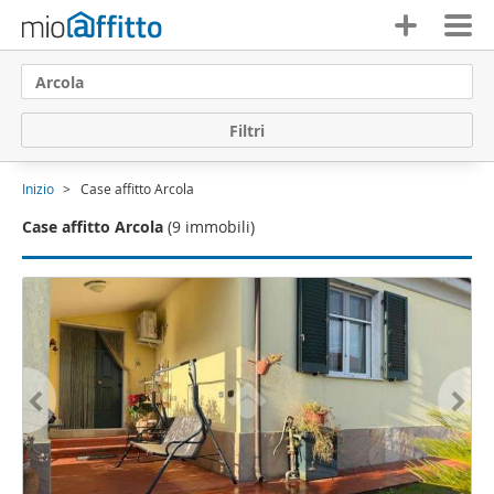
Arcola
F
i
l
t
r
i
Inizio
Case affitto Arcola
Case affitto Arcola
(9 immobili)