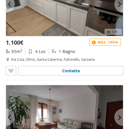
1
/9
1.100€
Máx. 10km
2
95m
4 Loc
1 Bagno
Via Cisa, Olmo, Santa Caterina, Falcinello, Sarzana
Contatta