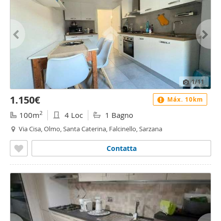
1
/11
1.150€
Máx. 10km
2
100m
4 Loc
1 Bagno
Via Cisa, Olmo, Santa Caterina, Falcinello, Sarzana
Contatta