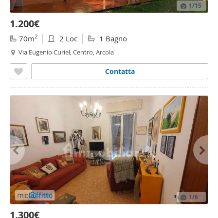
1
/15
1.200€
2
70m
2 Loc
1 Bagno
Via Eugenio Curiel, Centro, Arcola
Contatta
1
/6
1.300€