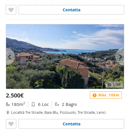
Contatta
1
/20
2.500€
Máx. 10km
2
180m
6 Loc
2 Bagni
Località Tre Strade, Baia Blu, Pozzuolo, Tre Strade, Lerici
Contatta