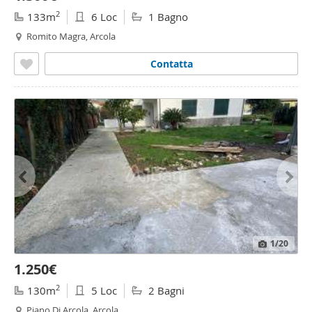
2
133m
6 Loc
1 Bagno
Romito Magra, Arcola
Contatta
1
/20
1.250€
2
130m
5 Loc
2 Bagni
Piano Di Arcola, Arcola