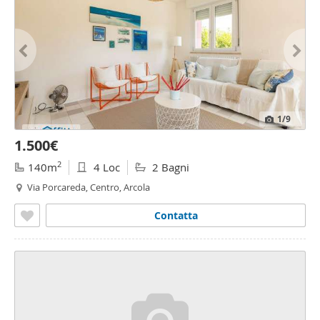
1
/9
1.500€
2
140m
4 Loc
2 Bagni
Via Porcareda, Centro, Arcola
Contatta