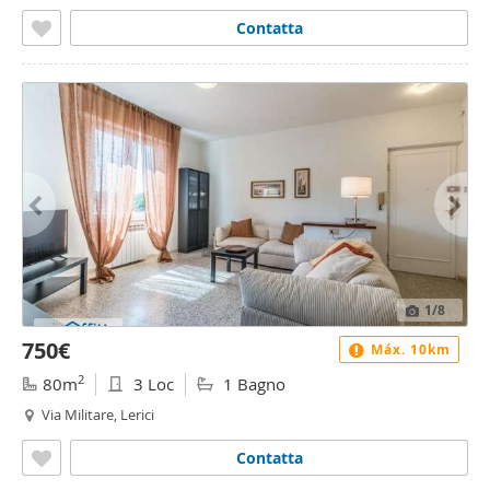
Contatta
1
/8
750€
Máx. 10km
2
80m
3 Loc
1 Bagno
Via Militare, Lerici
Contatta