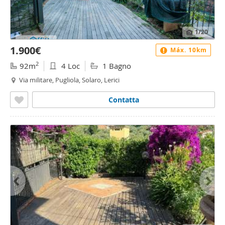
1
/20
1.900€
Máx. 10km
2
92m
4 Loc
1 Bagno
Via militare, Pugliola, Solaro, Lerici
Contatta