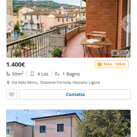
1
/5
1.400€
Máx. 10km
2
90m
4 Loc
1 Bagno
Via Aldo Moro,, Stazione Fornola, Vezzano Ligure
Contatta