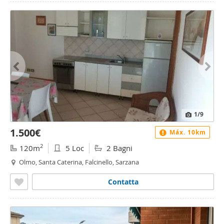
1
/9
1.500€
Máx. 10km
2
120m
5 Loc
2 Bagni
Olmo, Santa Caterina, Falcinello, Sarzana
Contatta