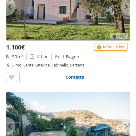
1
/20
1.100€
Máx. 10km
2
90m
4 Loc
1 Bagno
Olmo, Santa Caterina, Falcinello, Sarzana
Contatta