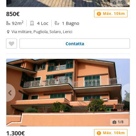
1
/20
850€
Máx. 10km
2
92m
4 Loc
1 Bagno
Via militare, Pugliola, Solaro, Lerici
Contatta
1
/8
1.300€
Máx. 10km