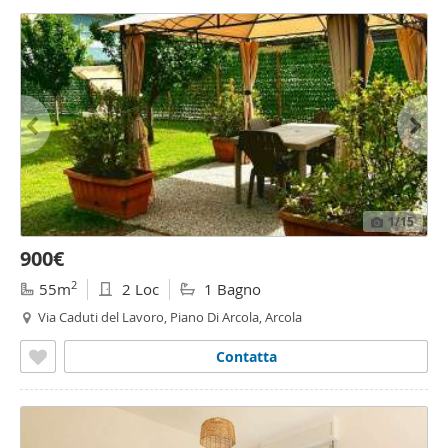
1
/15
900€
2
55m
2 Loc
1 Bagno
Via Caduti del Lavoro, Piano Di Arcola, Arcola
Contatta