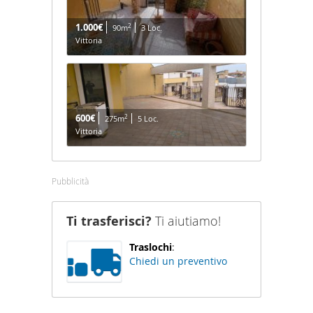
1.000€
2
90m
3 Loc.
Vittoria
600€
2
275m
5 Loc.
Vittoria
Pubblicità
Ti trasferisci?
Ti aiutiamo!
Traslochi
:
Chiedi un preventivo