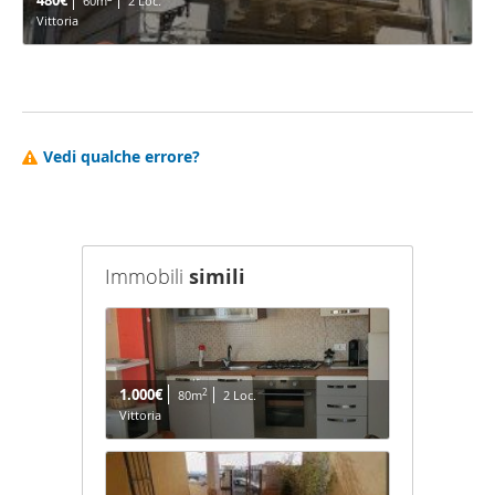
480€
60m
2 Loc.
Vittoria
Vedi qualche errore?
Immobili
simili
1.000€
2
80m
2 Loc.
Vittoria