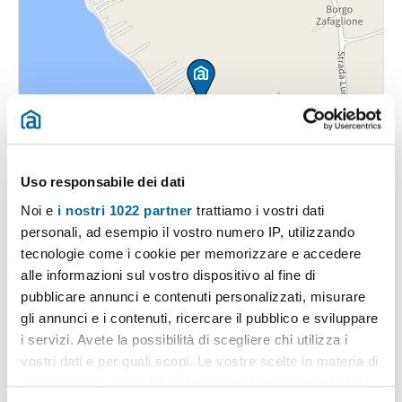
Uso responsabile dei dati
Noi e
i nostri 1022 partner
trattiamo i vostri dati
personali, ad esempio il vostro numero IP, utilizzando
tecnologie come i cookie per memorizzare e accedere
alle informazioni sul vostro dispositivo al fine di
pubblicare annunci e contenuti personalizzati, misurare
gli annunci e i contenuti, ricercare il pubblico e sviluppare
i servizi. Avete la possibilità di scegliere chi utilizza i
vostri dati e per quali scopi. Le vostre scelte in materia di
Pubblicità
privacy sono applicabili solo su questa proprietà digitale