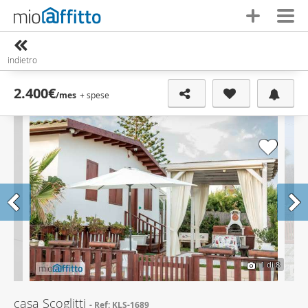
indietro
2.400€
/mes
+ spese
1
di 8
casa Scoglitti
Ref: KLS-1689