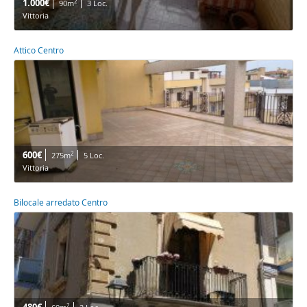
1.000€
2
90m
3 Loc.
Vittoria
Attico Centro
600€
2
275m
5 Loc.
Vittoria
Bilocale arredato Centro
2