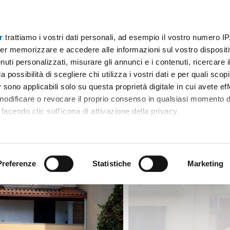
r
trattiamo i vostri dati personali, ad esempio il vostro numero IP
to con terrazzo Codaruina
er memorizzare e accedere alle informazioni sul vostro dispositiv
uti personalizzati, misurare gli annunci e i contenuti, ricercare i
a possibilità di scegliere chi utilizza i vostri dati e per quali scop
 sono applicabili solo su questa proprietà digitale in cui avete eff
 modificare o revocare il proprio consenso in qualsiasi momento d
facendo clic sull'icona di attivazione della privacy.
remmo anche:
ni sulla tua posizione geografica, con un'approssimazione di qu
positivo, scansionandolo attivamente alla ricerca di caratteristiche
Preferenze
Statistiche
Marketing
 elaborati i tuoi dati personali e imposta le tue preferenze nell
 ritirare il tuo consenso in qualsiasi momento dalla Dichiarazion
rsonalizzare contenuti ed annunci, per fornire funzionalità dei so