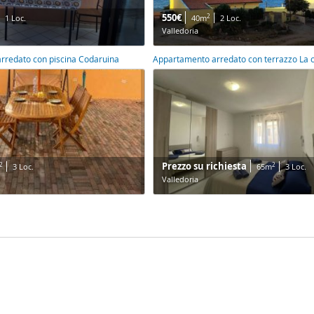
550€
2
1 Loc.
40m
2 Loc.
Valledoria
rredato con piscina Codaruina
Appartamento arredato con terrazzo La c
Prezzo su richiesta
2
2
3 Loc.
65m
3 Loc.
Valledoria