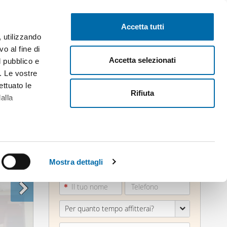
Pubblica gratis
Inizia sessione
Accetta tutti
, utilizzando
o al fine di
Accetta selezionati
l pubblico e
i. Le vostre
ettuato le
Rifiuta
alla
alche metro,
 specifiche
Mostra dettagli
a
sezione
e sui cookie.
Per quanto tempo affitterai?
cial media e