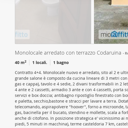
o
per analizzare il nostro tra
n
con i nostri partner che si
e
combinarle con altre inform
d
servizi.
e
l
c
o
Monolocale arredato con terrazzo Codaruina
R
n
2
40 m
1 locali.
1 bagno
s
e
Contratto 4+4. Monolocale nuovo e arredato, sito al 2 e ult
n
grande salone è composto da cucina lineare di 3 metri con e
s
gas e cappa), tavolo e 4 sedie, 2 divani trasformabili in 2 l
4 ante e 2 cassetti, armadio 3 ante e con 4 cassetti, porta
o
servizi e box doccia; antibagno ripostiglio finestrato con bo
e paletta, secchio,bastone e stracci per lavare a terra. Dota
telecomando, aspirapolvere "hoover", forno a microonde, tazz
gas, bacinella per il bucato, stendino e mollette, scala a f
anche di citofono. In posizione strategica e' vicinissimo ai
piedi, 5 minuti in macchina), terme casteldoria 7 km, caste