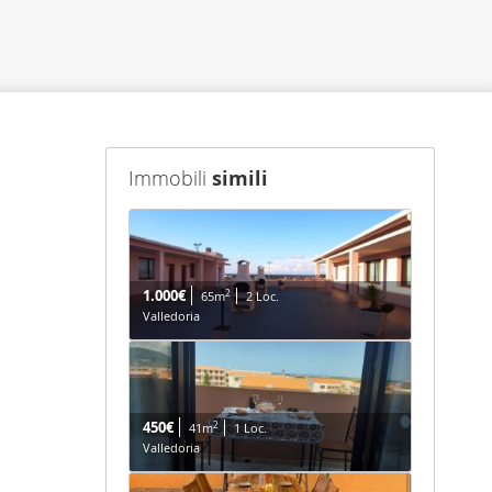
Immobili
simili
1.000€
2
65m
2 Loc.
Valledoria
450€
2
41m
1 Loc.
Valledoria