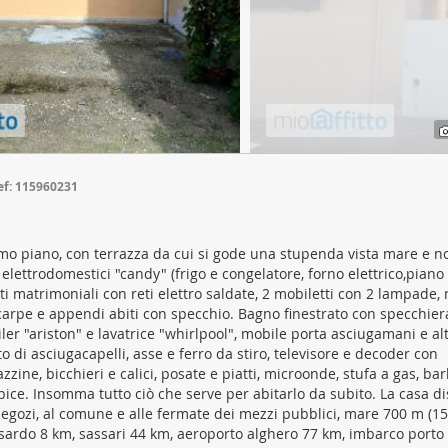
ffico. Condividiamo inoltre informazioni sul modo in cui utilizza il 
 occupano di analisi dei dati web, pubblicità e social media, i qual
azioni che ha fornito loro o che hanno raccolto dal suo utilizzo d
ef: 115960231
imo piano, con terrazza da cui si gode una stupenda vista mare e non
lettrodomestici "candy" (frigo e congelatore, forno elettrico,piano
etti matrimoniali con reti elettro saldate, 2 mobiletti con 2 lampade
 scarpe e appendi abiti con specchio. Bagno finestrato con specchier
iler "ariston" e lavatrice "whirlpool", mobile porta asciugamani e al
to di asciugacapelli, asse e ferro da stiro, televisore e decoder con
ine, bicchieri e calici, posate e piatti, microonde, stufa a gas, ba
orbice. Insomma tutto ciò che serve per abitarlo da subito. La casa d
 negozi, al comune e alle fermate dei mezzi pubblici, mare 700 m (1
lsardo 8 km, sassari 44 km, aeroporto alghero 77 km, imbarco porto 