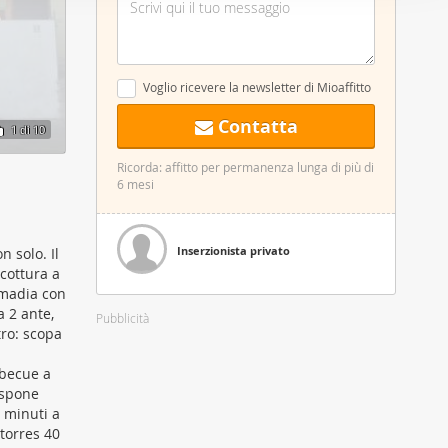
nostro sito
i potrebbero
ei loro
Voglio ricevere la newsletter di Mioaffitto
Contatta
1
di 10
Ricorda: affitto per permanenza lunga di più di
6 mesi
Inserzionista privato
 solo. Il
 cottura a
, madia con
a 2 ante,
Pubblicità
tro: scopa
rbecue a
ispone
5 minuti a
torres 40