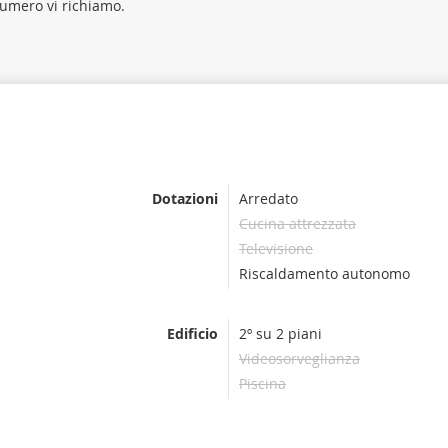
numero vi richiamo.
Dotazioni
Arredato
Cucina attrezzata
Televisione
Riscaldamento autonomo
Edificio
2º su 2 piani
Videosorveglianza
Piscina