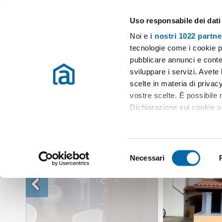
Uso responsabile dei dati
Case e appartamenti in affitto in tutta Italia
Noi e
i nostri 1022 partne
Affitto Valledoria
Monolocale affitto Valledoria
Monolocale arreda
tecnologie come i cookie p
pubblicare annunci e conten
sviluppare i servizi. Avete l
scelte in materia di privacy
vostre scelte. È possibile
Dichiarazione sui cookie o 
Con il tuo consenso, vor
raccogliere informazio
S
Identificare il tuo dis
Necessari
e
(impronte digitali).
l
Approfondisci come vengono
e
dettagli
. Puoi modificare o
z
i
Utilizziamo i cookie per pe