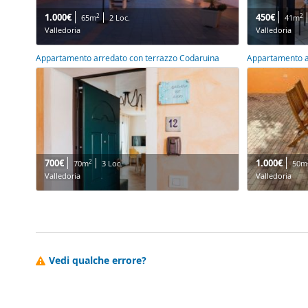
1.000€
450€
2
2
65m
2 Loc.
41m
Valledoria
Valledoria
Appartamento arredato con terrazzo Codaruina
Appartamento a
700€
1.000€
2
70m
3 Loc.
50m
Valledoria
Valledoria
Vedi qualche errore?