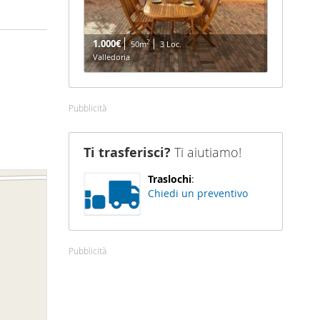
1.000€
2
50m
3 Loc.
Valledoria
Pubblicità
Ti trasferisci?
Ti aiutiamo!
Traslochi
:
Chiedi un preventivo
Pubblicità