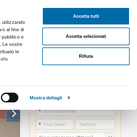
Pubblica gratis
Inizia sessione
Accetta tutti
, utilizzando
o al fine di
Accetta selezionati
l pubblico e
i. Le vostre
ettuato le
Rifiuta
alla
alche metro,
026083...
 specifiche
Mostra dettagli
Vedi telefono
a
sezione
e sui cookie.
cial media e