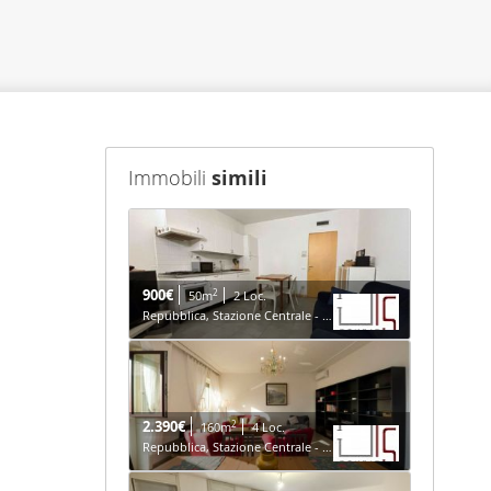
Immobili
simili
900€
2
50m
2 Loc.
Repubblica, Stazione Centrale - Milano
2.390€
2
160m
4 Loc.
Repubblica, Stazione Centrale - Milano