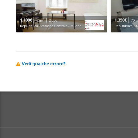
1.100€
1.350€
2
55m
2 Loc.
70m
Repubblica, Stazione Centrale - Milano
Repubblica, St
Vedi qualche errore?