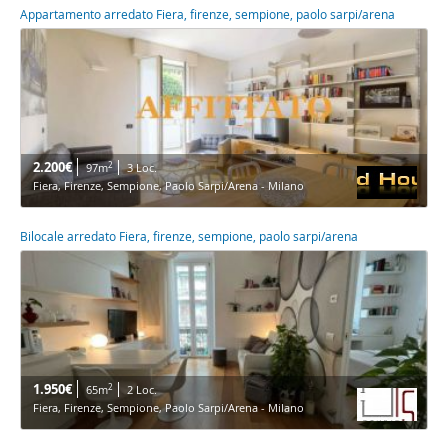
Appartamento arredato Fiera, firenze, sempione, paolo sarpi/arena
2.200€
2
97m
3 Loc.
Fiera, Firenze, Sempione, Paolo Sarpi/Arena - Milano
Bilocale arredato Fiera, firenze, sempione, paolo sarpi/arena
1.950€
2
65m
2 Loc.
Fiera, Firenze, Sempione, Paolo Sarpi/Arena - Milano