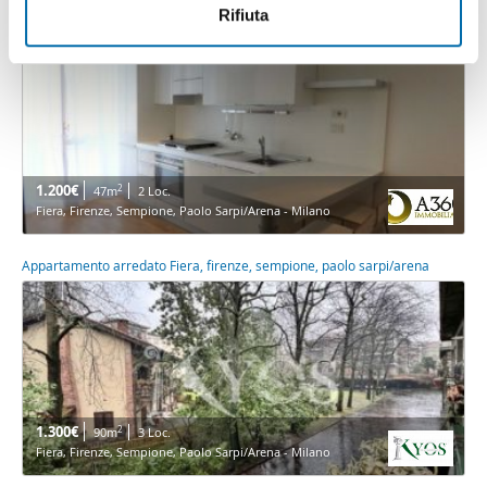
informazioni sul modo in cui utilizza il nostro sito con i
Rifiuta
Bilocale arredato Fiera, firenze, sempione, paolo sarpi/arena
nostri partner che si occupano di analisi dei dati web,
pubblicità e social media, i quali potrebbero combinarle
con altre informazioni che ha fornito loro o che hanno
raccolto dal suo utilizzo dei loro servizi.
1.200€
2
47m
2 Loc.
Fiera, Firenze, Sempione, Paolo Sarpi/Arena - Milano
Appartamento arredato Fiera, firenze, sempione, paolo sarpi/arena
1.300€
2
90m
3 Loc.
Fiera, Firenze, Sempione, Paolo Sarpi/Arena - Milano