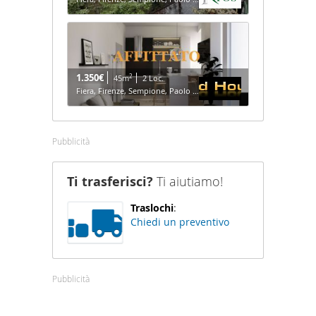
1.350€
2
45m
2 Loc.
Fiera, Firenze, Sempione, Paolo Sarpi/Arena - Milano
Pubblicità
Ti trasferisci?
Ti aiutiamo!
Traslochi
:
Chiedi un preventivo
Pubblicità