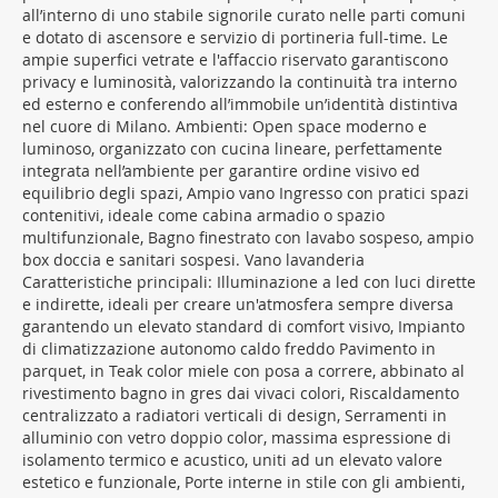
all’interno di uno stabile signorile curato nelle parti comuni
e dotato di ascensore e servizio di portineria full-time. Le
ampie superfici vetrate e l'affaccio riservato garantiscono
privacy e luminosità, valorizzando la continuità tra interno
ed esterno e conferendo all’immobile un’identità distintiva
nel cuore di Milano. Ambienti: Open space moderno e
luminoso, organizzato con cucina lineare, perfettamente
integrata nell’ambiente per garantire ordine visivo ed
equilibrio degli spazi, Ampio vano Ingresso con pratici spazi
contenitivi, ideale come cabina armadio o spazio
multifunzionale, Bagno finestrato con lavabo sospeso, ampio
box doccia e sanitari sospesi. Vano lavanderia
Caratteristiche principali: Illuminazione a led con luci dirette
e indirette, ideali per creare un'atmosfera sempre diversa
garantendo un elevato standard di comfort visivo, Impianto
di climatizzazione autonomo caldo freddo Pavimento in
parquet, in Teak color miele con posa a correre, abbinato al
rivestimento bagno in gres dai vivaci colori, Riscaldamento
centralizzato a radiatori verticali di design, Serramenti in
alluminio con vetro doppio color, massima espressione di
isolamento termico e acustico, uniti ad un elevato valore
estetico e funzionale, Porte interne in stile con gli ambienti,