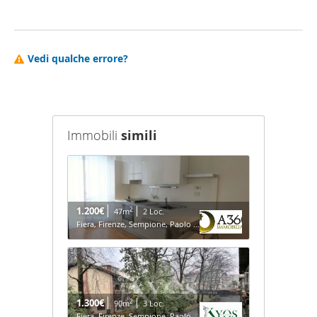
Vedi qualche errore?
Immobili
simili
1.200€
2
47m
2 Loc.
Fiera, Firenze, Sempione, Paolo Sarpi/Arena - Milano
1.300€
2
90m
3 Loc.
Fiera, Firenze, Sempione, Paolo Sarpi/Arena - Milano