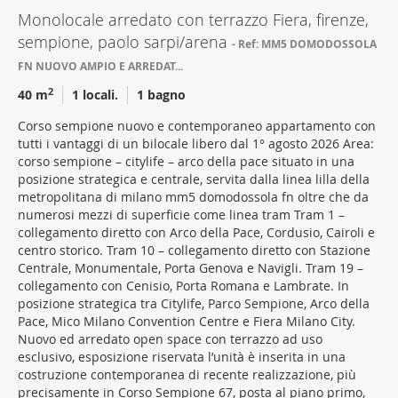
Monolocale arredato con terrazzo Fiera, firenze,
sempione, paolo sarpi/arena
Ref: MM5 DOMODOSSOLA
FN NUOVO AMPIO E ARREDAT...
2
40 m
1 locali.
1 bagno
Corso sempione nuovo e contemporaneo appartamento con
tutti i vantaggi di un bilocale libero dal 1° agosto 2026 Area:
corso sempione – citylife – arco della pace situato in una
posizione strategica e centrale, servita dalla linea lilla della
metropolitana di milano mm5 domodossola fn oltre che da
numerosi mezzi di superficie come linea tram Tram 1 –
collegamento diretto con Arco della Pace, Cordusio, Cairoli e
centro storico. Tram 10 – collegamento diretto con Stazione
Centrale, Monumentale, Porta Genova e Navigli. Tram 19 –
collegamento con Cenisio, Porta Romana e Lambrate. In
posizione strategica tra Citylife, Parco Sempione, Arco della
Pace, Mico Milano Convention Centre e Fiera Milano City.
Nuovo ed arredato open space con terrazzo ad uso
esclusivo, esposizione riservata l’unità è inserita in una
costruzione contemporanea di recente realizzazione, più
precisamente in Corso Sempione 67, posta al piano primo,