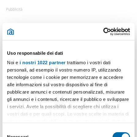
Pubblicità
Posizione
dell' immobile
Uso responsabile dei dati
Indirizzo postale:
Corso Sempione, 67
Noi e
i nostri 1022 partner
trattiamo i vostri dati
Quartiere:
Sempione
personali, ad esempio il vostro numero IP, utilizzando
Zona:
Fiera, Firenze, Sempione, Paolo Sarpi/Arena
tecnologie come i cookie per memorizzare e accedere
Comune:
Milano
alle informazioni sul vostro dispositivo al fine di
Provincia:
Milano
pubblicare annunci e contenuti personalizzati, misurare
gli annunci e i contenuti, ricercare il pubblico e sviluppare
i servizi. Avete la possibilità di scegliere chi utilizza i
vostri dati e per quali scopi. Le vostre scelte in materia di
privacy sono applicabili solo su questa proprietà digitale
in cui avete effettuato le vostre scelte. È possibile
S
modificare o revocare il proprio consenso in qualsiasi
Necessari