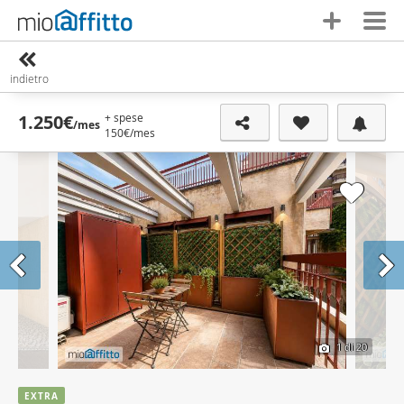
indietro
+ spese
1.250€
/mes
150€
/mes
1
di 20
EXTRA