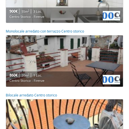
900€
2
55m
3 Loc.
Centro Storico - Firenze
Monolocale arredato con terrazzo Centro storico
860€
2
20m
1 Loc.
Centro Storico - Firenze
Bilocale arredato Centro storico