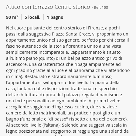
Attico con terrazzo Centro storico
Ref: 103
2
90 m
5 locali.
1 bagno
Nel cuore pulsante del centro storico di Firenze, a pochi
passi dalla suggestiva Piazza Santa Croce, vi proponiamo un
appartamento unico nel suo genere, perfetto per chi cerca il
fascino autentico della storia fiorentina unito a una vista
semplicemente incomparabile. L’appartamento è situato
all'ultimo piano (quinto) di un bel palazzo antico (privo di
ascensore, una caratteristica che ripaga ampiamente ad
ogni gradino grazie alla luce e al panorama che vi attendono
in cima). Restaurato e straordinariamente luminoso,
l'appartamento si sviluppa su due livelli. La pianta della
casa, lontana dalle disposizioni tradizionali e specchio
dell'architettura d'epoca del palazzo, regala dinamismo e
una forte personalità ad ogni ambiente. Al primo livello:
accogliente soggiorno d'ingresso, cucina, due spaziose
camere da letto matrimoniali, un pratico ripostiglio e un
bagno (funzionale e "di passo" rispetto a una delle camere).
Al secondo livello (l'altana): Salendo una suggestiva scala in
legno posizionata nel soggiorno, si raggiunge una splendida