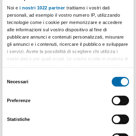
Noi e
i nostri 1022 partner
trattiamo i vostri dati
personali, ad esempio il vostro numero IP, utilizzando
tecnologie come i cookie per memorizzare e accedere
alle informazioni sul vostro dispositivo al fine di
pubblicare annunci e contenuti personalizzati, misurare
gli annunci e i contenuti, ricercare il pubblico e sviluppare
i servizi. Avete la possibilità di scegliere chi utilizza i
vostri dati e per quali scopi. Le vostre scelte in materia di
privacy sono applicabili solo su questa proprietà digitale
in cui avete effettuato le vostre scelte. È possibile
S
modificare o revocare il proprio consenso in qualsiasi
Necessari
e
momento dalla Dichiarazione sui cookie o facendo clic
l
sull'icona di attivazione della privacy.
e
Preferenze
z
Con il tuo consenso, vorremmo anche:
i
raccogliere informazioni sulla tua posizione
o
Statistiche
geografica, con un'approssimazione di qualche
n
Pubblicità
metro,
e