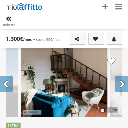
indietro
1.300€
/mes
+ spese 60€
/mes
1
di 20
EXTRA