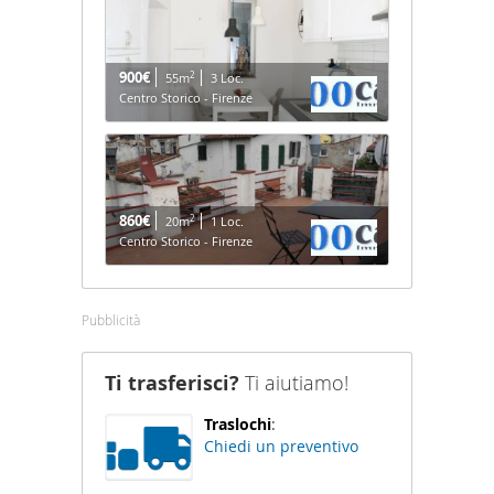
900€
2
55m
3 Loc.
Centro Storico - Firenze
860€
2
20m
1 Loc.
Centro Storico - Firenze
Pubblicità
Ti trasferisci?
Ti aiutiamo!
Traslochi
:
Chiedi un preventivo