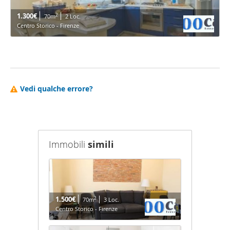
1.300€
2
70m
2 Loc.
Centro Storico - Firenze
Vedi qualche errore?
Immobili
simili
1.500€
2
70m
3 Loc.
Centro Storico - Firenze