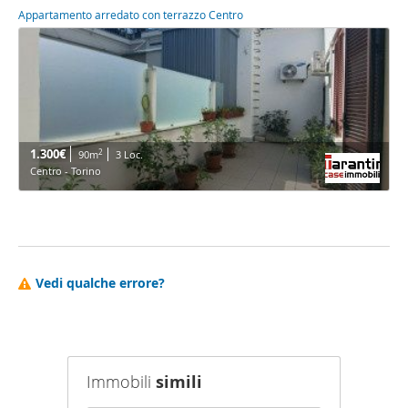
Appartamento arredato con terrazzo Centro
1.300€
2
90m
3 Loc.
Centro - Torino
Vedi qualche errore?
Immobili
simili