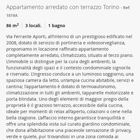
Appartamento arredato con terrazzo Torino
Ref:
1819A
2
86 m
3 locali.
1 bagno
Via Ferrante Aporti, all’interno di un prestigioso edificato nel
2008, dotato di servizio di portineria e videosorveglianza,
proponiamo in locazione raffinato appartamento
completamente arredato, climatizzato, situato al terzo piano.
L’immobile si distingue per la cura degli ambienti, la
funzionalità degli spazi e il contesto condominiale signorile
e riservato. L’ingresso conduce a un luminoso soggiorno, una
spaziosa camera da letto, un’ampia cucina abitabile, servizi e
cantina; l'appartamento è dotato di termoautonomo,
climatizzazione in tutti gli ambienti, tapparelle motorizzate e
porta blindata. Uno degli elementi di maggior pregio della
proprietà è il grazioso terrazzo, accessibile dalla cucina,
ideale per momenti di relax all’aperto, colazioni o cene nella
bella stagione. L’affaccio interno garantisce tranquillità e
offre una splendida vista sul curato giardino condominiale,
che dona all’abitazione una piacevole sensazione di privacy,
verde e quiete, pur trovandosi in una zona comoda ai