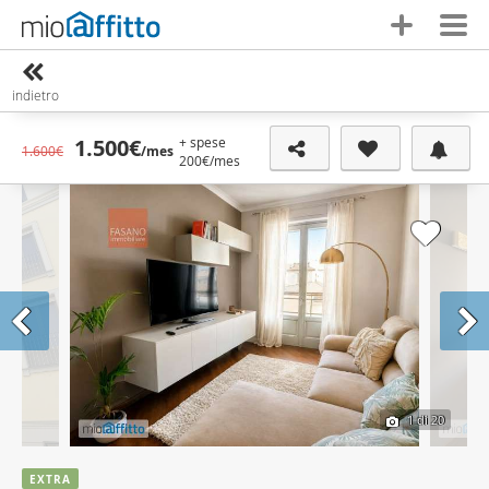
indietro
+ spese
1.500€
1.600€
/mes
200€
/mes
1
di 20
EXTRA