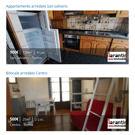
Appartamento arredato San salvario
900€
2
130m
4 Loc.
San Salvario - Torino
Bilocale arredato Centro
500€
2
25m
2 Loc.
Centro - Torino