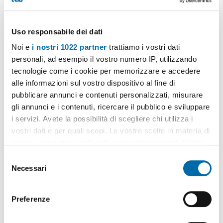
Indirizzo postale:
Via Ferrante Aporti 6
Quartiere:
Cavoretto, Gran Madre - Gran Madre - Crimea
Comune:
Torino
Uso responsabile dei dati
Provincia:
Torino
Noi e
i nostri 1022 partner
trattiamo i vostri dati
personali, ad esempio il vostro numero IP, utilizzando
tecnologie come i cookie per memorizzare e accedere
alle informazioni sul vostro dispositivo al fine di
pubblicare annunci e contenuti personalizzati, misurare
gli annunci e i contenuti, ricercare il pubblico e sviluppare
i servizi. Avete la possibilità di scegliere chi utilizza i
vostri dati e per quali scopi. Le vostre scelte in materia di
privacy sono applicabili solo su questa proprietà digitale
in cui avete effettuato le vostre scelte. È possibile
S
modificare o revocare il proprio consenso in qualsiasi
Necessari
e
momento dalla Dichiarazione sui cookie o facendo clic
l
sull'icona di attivazione della privacy.
e
Preferenze
z
Con il tuo consenso, vorremmo anche:
i