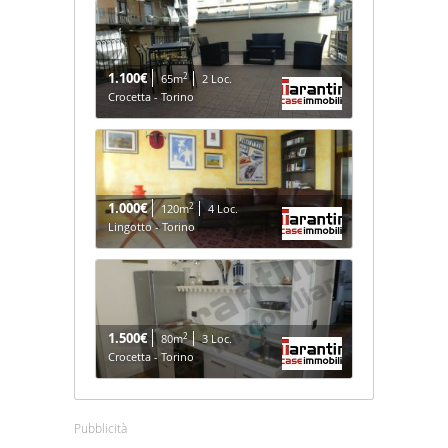
1.100€
2
65m
2 Loc.
Crocetta - Torino
1.000€
2
120m
4 Loc.
Lingotto - Torino
1.500€
2
80m
3 Loc.
Crocetta - Torino
Pubblicità