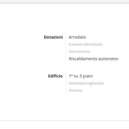
Dotazioni
Arredato
Cucina attrezzata
Televisione
Riscaldamento autonomo
Edificio
1º su 3 piani
Videosorveglianza
Piscina