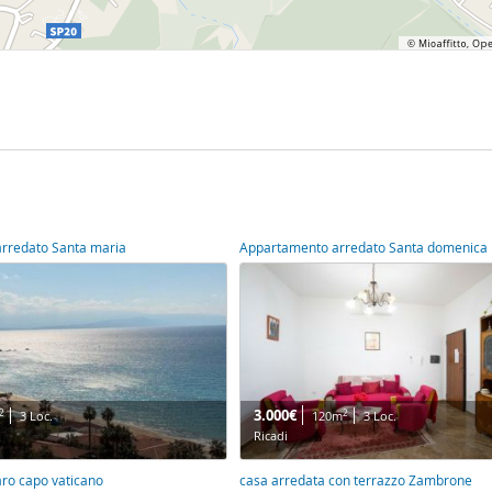
rredato Santa maria
Appartamento arredato Santa domenica
3.000€
2
2
3 Loc.
120m
3 Loc.
Ricadi
aro capo vaticano
casa arredata con terrazzo Zambrone