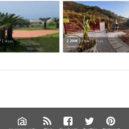
2.200€
2
2
4 Loc.
150m
3 Loc.
Zambrone