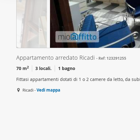
o
per analizzare il nostro tra
n
con i nostri partner che si
e
combinarle con altre inform
d
servizi.
e
l
c
o
Appartamento arredato Ricadi
Ref: 123291255
n
2
70 m
3 locali.
1 bagno
s
e
Fittasi appartamenti dotati di 1 o 2 camere da letto, da sub
n
Ricadi -
Vedi mappa
s
o