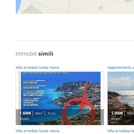
Immobili
simili
Villa arredata Santa maria
Appartamento a
1.600€
1.000€
2
60m
3 Loc.
60m
Ricadi
Ricadi
Villa arredata Santa maria
Villa arredata F