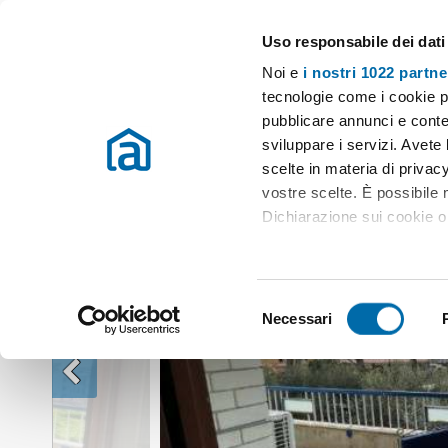
Uso responsabile dei dati
Case e appartamenti in affitto in tutta Italia
Noi e
i nostri 1022 partne
Affitto Ricadi
Appartamento affitto Ricadi
Appartamento arredato 
tecnologie come i cookie p
pubblicare annunci e conten
sviluppare i servizi. Avete l
scelte in materia di privacy
vostre scelte. È possibile
Dichiarazione sui cookie o 
Con il tuo consenso, vor
raccogliere informazio
S
Identificare il tuo dis
Necessari
e
(impronte digitali).
l
Approfondisci come vengono
e
dettagli
. Puoi modificare o
z
i
Utilizziamo i cookie per pe