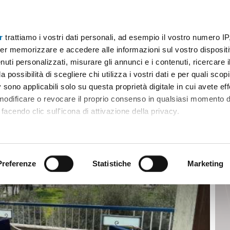
r
trattiamo i vostri dati personali, ad esempio il vostro numero IP
Ricadi
er memorizzare e accedere alle informazioni sul vostro dispositiv
uti personalizzati, misurare gli annunci e i contenuti, ricercare i
a possibilità di scegliere chi utilizza i vostri dati e per quali scop
 sono applicabili solo su questa proprietà digitale in cui avete eff
 modificare o revocare il proprio consenso in qualsiasi momento d
facendo clic sull'icona di attivazione della privacy.
remmo anche:
ni sulla tua posizione geografica, con un'approssimazione di qu
positivo, scansionandolo attivamente alla ricerca di caratteristiche
Preferenze
Statistiche
Marketing
 elaborati i tuoi dati personali e imposta le tue preferenze nell
 ritirare il tuo consenso in qualsiasi momento dalla Dichiarazion
rsonalizzare contenuti ed annunci, per fornire funzionalità dei so