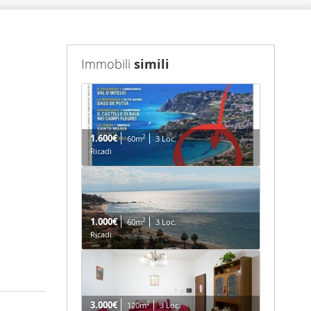
Immobili
simili
1.600€
2
60m
3 Loc.
Ricadi
1.000€
2
60m
3 Loc.
Ricadi
3.000€
2
120m
3 Loc.