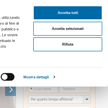
Pubblica gratis
Inizia sessione
Accetta tutti
, utilizzando
o al fine di
Accetta selezionati
l pubblico e
i. Le vostre
ettuato le
Rifiuta
alla
alche metro,
 specifiche
Mostra dettagli
a
sezione
e sui cookie.
Per quanto tempo affitterai?
cial media e