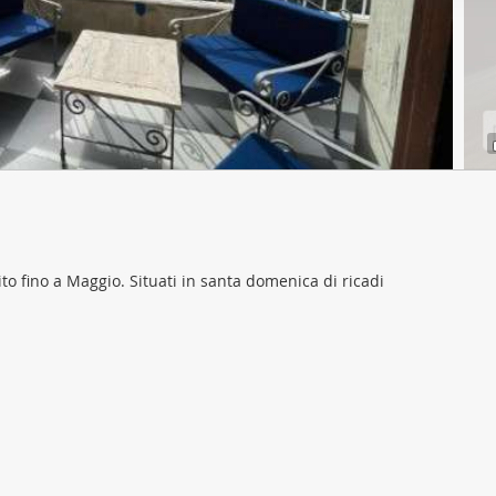
ffico. Condividiamo inoltre informazioni sul modo in cui utilizza il 
 occupano di analisi dei dati web, pubblicità e social media, i qual
azioni che ha fornito loro o che hanno raccolto dal suo utilizzo d
ito fino a Maggio. Situati in santa domenica di ricadi