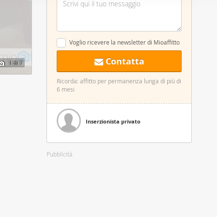
nostro sito
i potrebbero
ei loro
Voglio ricevere la newsletter di Mioaffitto
Contatta
1
di 7
Ricorda: affitto per permanenza lunga di più di
6 mesi
Inserzionista privato
Pubblicità