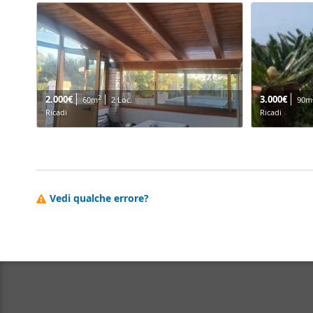
2.000€
3.000€
2
60m
2 Loc.
90m
Ricadi
Ricadi
Vedi qualche errore?