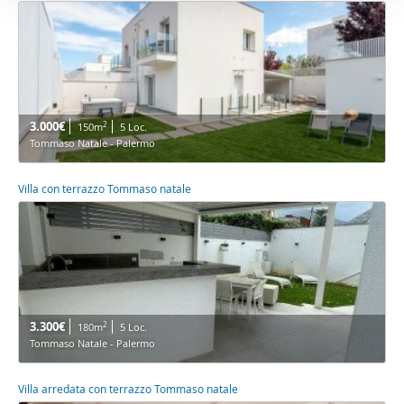
3.000€
2
150m
5 Loc.
Tommaso Natale - Palermo
Villa con terrazzo Tommaso natale
3.300€
2
180m
5 Loc.
Tommaso Natale - Palermo
Villa arredata con terrazzo Tommaso natale