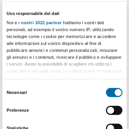
Uso responsabile dei dati
Noi e
i nostri 1022 partner
trattiamo i vostri dati
Pubblicità
personali, ad esempio il vostro numero IP, utilizzando
tecnologie come i cookie per memorizzare e accedere
alle informazioni sul vostro dispositivo al fine di
Immobili
simili
pubblicare annunci e contenuti personalizzati, misurare
gli annunci e i contenuti, ricercare il pubblico e sviluppare
Villa con terrazzo Tommaso natale
i servizi. Avete la possibilità di scegliere chi utilizza i
vostri dati e per quali scopi. Le vostre scelte in materia di
privacy sono applicabili solo su questa proprietà digitale
in cui avete effettuato le vostre scelte. È possibile
S
modificare o revocare il proprio consenso in qualsiasi
Necessari
e
momento dalla Dichiarazione sui cookie o facendo clic
l
sull'icona di attivazione della privacy.
2.000€
2
140m
6 Loc.
e
Preferenze
Tommaso Natale - Palermo
z
Con il tuo consenso, vorremmo anche:
i
Villa con terrazzo Tommaso natale
raccogliere informazioni sulla tua posizione
o
Statistiche