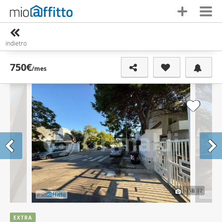
indietro
750€
/mes
1
di 12
EXTRA