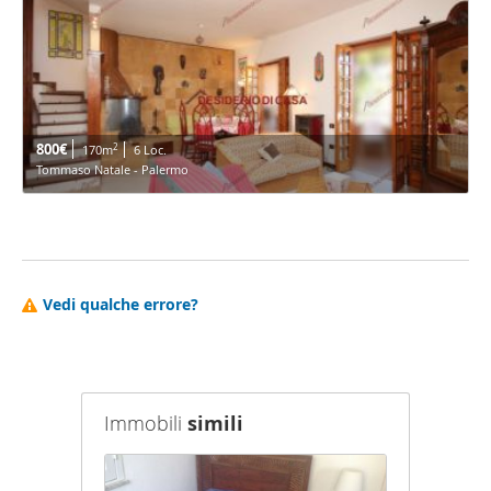
800€
2
170m
6 Loc.
Tommaso Natale - Palermo
Vedi qualche errore?
Immobili
simili