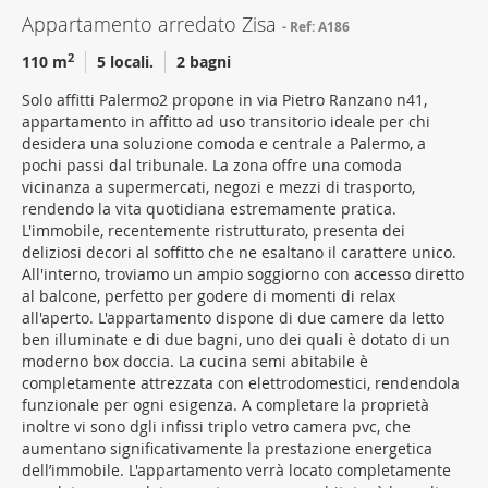
Appartamento arredato Zisa
Ref: A186
2
110 m
5 locali.
2 bagni
Solo affitti Palermo2 propone in via Pietro Ranzano n41,
appartamento in affitto ad uso transitorio ideale per chi
desidera una soluzione comoda e centrale a Palermo, a
pochi passi dal tribunale. La zona offre una comoda
vicinanza a supermercati, negozi e mezzi di trasporto,
rendendo la vita quotidiana estremamente pratica.
L'immobile, recentemente ristrutturato, presenta dei
deliziosi decori al soffitto che ne esaltano il carattere unico.
All'interno, troviamo un ampio soggiorno con accesso diretto
al balcone, perfetto per godere di momenti di relax
all'aperto. L'appartamento dispone di due camere da letto
ben illuminate e di due bagni, uno dei quali è dotato di un
moderno box doccia. La cucina semi abitabile è
completamente attrezzata con elettrodomestici, rendendola
funzionale per ogni esigenza. A completare la proprietà
inoltre vi sono dgli infissi triplo vetro camera pvc, che
aumentano significativamente la prestazione energetica
dell’immobile. L'appartamento verrà locato completamente