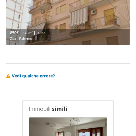
850€
2
146m
3 Loc.
Zisa - Palermo
Vedi qualche errore?
Immobili
simili