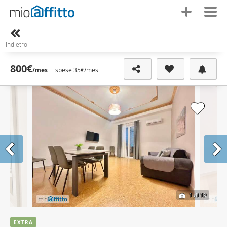
indietro
800€
/mes
+ spese 35€
/mes
1
di 19
EXTRA