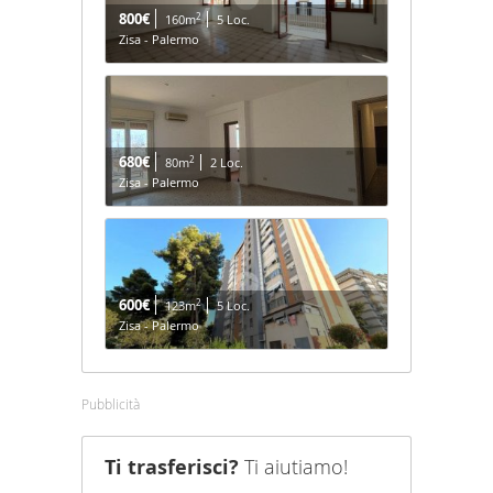
800€
2
160m
5 Loc.
Zisa - Palermo
680€
2
80m
2 Loc.
Zisa - Palermo
600€
2
123m
5 Loc.
Zisa - Palermo
Pubblicità
Ti trasferisci?
Ti aiutiamo!