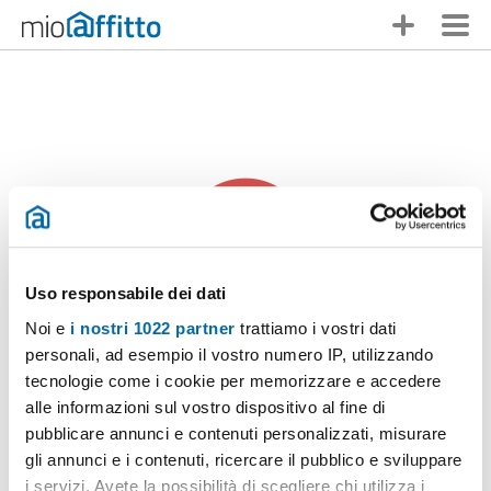
Uso responsabile dei dati
Noi e
i nostri 1022 partner
trattiamo i vostri dati
personali, ad esempio il vostro numero IP, utilizzando
Qualcuno ti ha anticipato
tecnologie come i cookie per memorizzare e accedere
alle informazioni sul vostro dispositivo al fine di
Ci dispiace,
questo annuncio non è più disponibile
. Non ti
pubblicare annunci e contenuti personalizzati, misurare
scoraggiare, in Mioaffitto troverai molte altre opzioni!
gli annunci e i contenuti, ricercare il pubblico e sviluppare
i servizi. Avete la possibilità di scegliere chi utilizza i