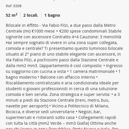
Ref: 020B
2
52 m
2 locali.
1 bagno
Bilocale in Affitto - Via Fabio Filzi, a due passi dalla Metro
Centrale (mi) €1000 mese + €200 spese condominiali Stabile
signorile con ascensore Contratto 4+4 Cauzione: 3 mensilità
Hai sempre sognato di vivere in una zona super collegata,
comoda e centrale? Ti presentiamo questo luminoso bilocale
situato al 2° piano di uno stabile elegante con ascensore, in
Via Fabio Filzi, a pochissimi passi dalla Stazione Centrale e
dalla mm2 mm3. L’appartamento è così composto: • Ingresso
su soggiorno con cucina a vista • 1 camera matrimoniale • 1
bagno moderno • Balcone con affaccio interno •
Riscaldamento centralizzato e aria condizionata Ideale per
studenti o giovani professionisti in cerca di una soluzione
comoda e ben servita. Zona strategica e super servita: • a 3
minuti a piedi da Stazione Centrale (treni, metro, bus,
navette per aeroporti) • Vicino a Politecnico di Milano,
Bicocca, e diverse sedi universitarie • Negozi, bar,
supermercati e ristoranti sotto casa • Collegamenti rapidi
con tutta la città (mm2 Verde – mm3 Gialla) Ottima anche
per chi lavora in zona Repubblica, Porta Nuova o Isola. Per