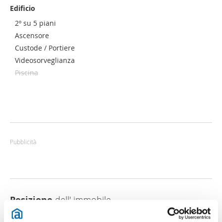
Edificio
2º su 5 piani
Ascensore
Custode / Portiere
Videosorveglianza
Piscina
Pubblicità
Posizione
dell' immobile