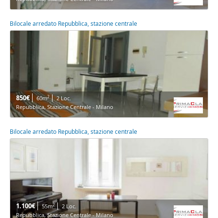
Bilocale arredato Repubblica, stazione centrale
850€
2
60m
2 Loc.
Repubblica, Stazione Centrale - Milano
Bilocale arredato Repubblica, stazione centrale
1.100€
2
55m
2 Loc.
Repubblica, Stazione Centrale - Milano