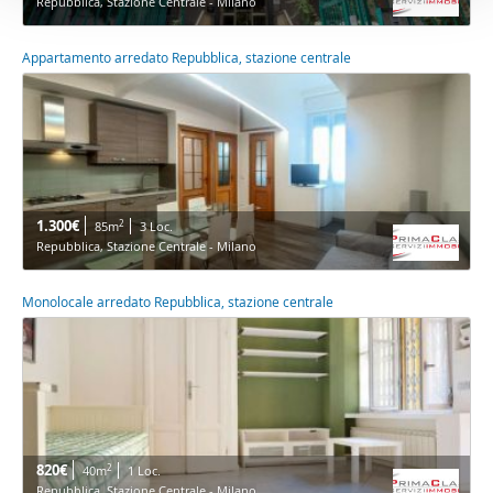
Repubblica, Stazione Centrale - Milano
Appartamento arredato Repubblica, stazione centrale
1.300€
2
85m
3 Loc.
Repubblica, Stazione Centrale - Milano
Monolocale arredato Repubblica, stazione centrale
820€
2
40m
1 Loc.
Repubblica, Stazione Centrale - Milano