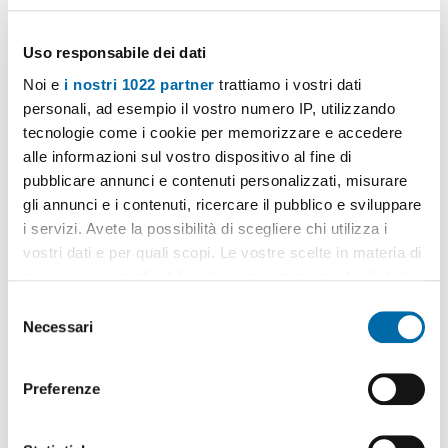
Indirizzo postale:
Via Fabio Filzi
Quartiere:
Centrale
Uso responsabile dei dati
Zona:
Repubblica, Stazione Centrale
Comune:
Milano
Noi e
i nostri 1022 partner
trattiamo i vostri dati
Provincia:
Milano
personali, ad esempio il vostro numero IP, utilizzando
tecnologie come i cookie per memorizzare e accedere
alle informazioni sul vostro dispositivo al fine di
pubblicare annunci e contenuti personalizzati, misurare
gli annunci e i contenuti, ricercare il pubblico e sviluppare
i servizi. Avete la possibilità di scegliere chi utilizza i
vostri dati e per quali scopi. Le vostre scelte in materia di
privacy sono applicabili solo su questa proprietà digitale
in cui avete effettuato le vostre scelte. È possibile
S
modificare o revocare il proprio consenso in qualsiasi
Necessari
e
momento dalla Dichiarazione sui cookie o facendo clic
l
sull'icona di attivazione della privacy.
e
Preferenze
z
Con il tuo consenso, vorremmo anche:
i