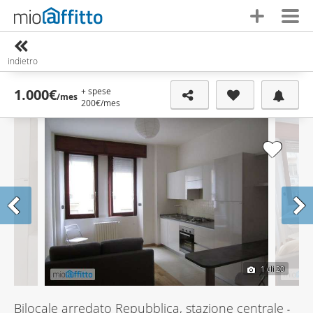
indietro
+ spese
1.000€
/mes
200€
/mes
1
di 20
Bilocale arredato Repubblica, stazione centrale