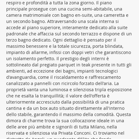
respiro e profondità a tutta la zona giorno. Il piano
principale prosegue con una cucina semi-abitabile, una
camera matrimoniale con bagno en-suite, una cameretta e
un secondo bagno. Attraversando una scala interna si
accede al piano superiore, interamente dedicato alla suite
padronale che affaccia sul secondo terrazzo e dispone di un
terzo bagno dedicato. Ogni dettaglio è pensato per il
massimo benessere e la totale sicurezza, porta blindata,
impianto di allarme, infissi con doppi vetri che garantiscono
un isolamento perfetto. Il prestigio degli interni è
sottolineato dal pregiato parquet in teak presente in tutti gli
ambienti, ad eccezione dei bagni, impianti tecnologici
d'avanguardia, come il riscaldamento e raffrescamento
canalizzato a pannelli con ricircolo forzato dell'aria. La
proprietà vanta una luminosa e silenziosa tripla esposizione
che ne esalta la tranquillità; il valore dell'offerta è
ulteriormente accresciuto dalla possibilità di una pratica
cantina e da un box auto situato direttamente all'interno
dello stabile, garantendo il massimo della comodità. Questa
dimora di charme trova la sua collocazione ideale in una
delle aree più ambite e signorili di tutta Milano, nella
riservata e silenziosa via Privata Conconi. Ci troviamo nel