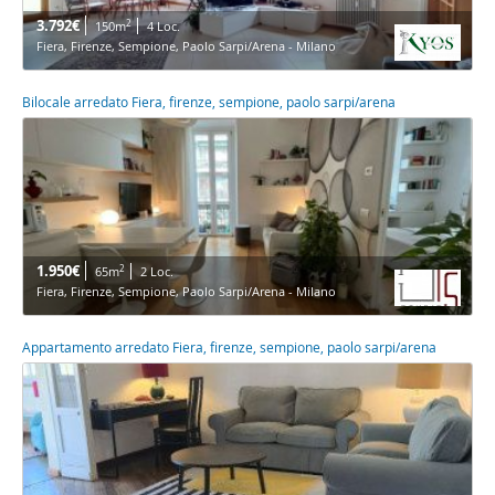
3.792€
2
150m
4 Loc.
Fiera, Firenze, Sempione, Paolo Sarpi/Arena - Milano
Bilocale arredato Fiera, firenze, sempione, paolo sarpi/arena
1.950€
2
65m
2 Loc.
Fiera, Firenze, Sempione, Paolo Sarpi/Arena - Milano
Appartamento arredato Fiera, firenze, sempione, paolo sarpi/arena