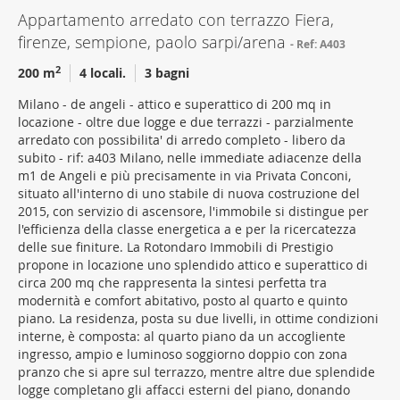
Appartamento arredato con terrazzo Fiera,
firenze, sempione, paolo sarpi/arena
Ref: A403
2
200 m
4 locali.
3 bagni
Milano - de angeli - attico e superattico di 200 mq in
locazione - oltre due logge e due terrazzi - parzialmente
arredato con possibilita' di arredo completo - libero da
subito - rif: a403 Milano, nelle immediate adiacenze della
m1 de Angeli e più precisamente in via Privata Conconi,
situato all'interno di uno stabile di nuova costruzione del
2015, con servizio di ascensore, l'immobile si distingue per
l'efficienza della classe energetica a e per la ricercatezza
delle sue finiture. La Rotondaro Immobili di Prestigio
propone in locazione uno splendido attico e superattico di
circa 200 mq che rappresenta la sintesi perfetta tra
modernità e comfort abitativo, posto al quarto e quinto
piano. La residenza, posta su due livelli, in ottime condizioni
interne, è composta: al quarto piano da un accogliente
ingresso, ampio e luminoso soggiorno doppio con zona
pranzo che si apre sul terrazzo, mentre altre due splendide
logge completano gli affacci esterni del piano, donando