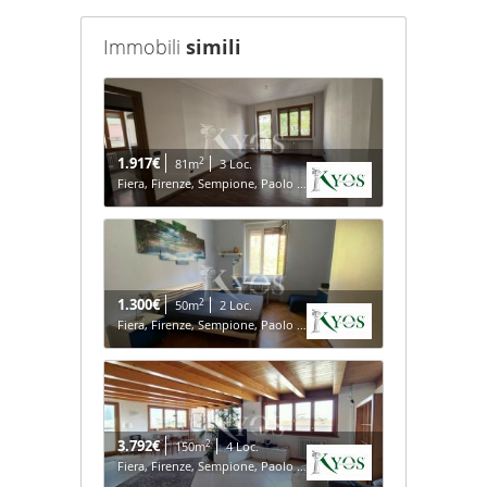
Immobili
simili
1.917€
2
81m
3 Loc.
Fiera, Firenze, Sempione, Paolo Sarpi/Arena - Milano
1.300€
2
50m
2 Loc.
Fiera, Firenze, Sempione, Paolo Sarpi/Arena - Milano
3.792€
2
150m
4 Loc.
Fiera, Firenze, Sempione, Paolo Sarpi/Arena - Milano