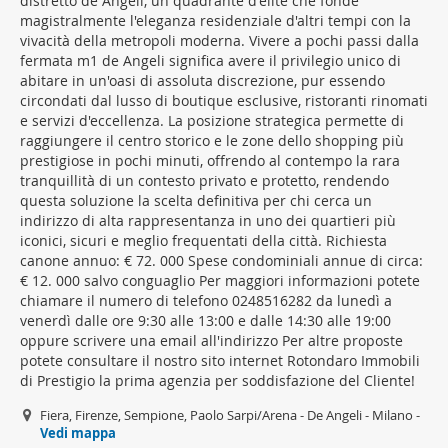
distretto de Angeli, un quadrante d'élite che fonde
magistralmente l'eleganza residenziale d'altri tempi con la
vivacità della metropoli moderna. Vivere a pochi passi dalla
fermata m1 de Angeli significa avere il privilegio unico di
abitare in un'oasi di assoluta discrezione, pur essendo
circondati dal lusso di boutique esclusive, ristoranti rinomati
e servizi d'eccellenza. La posizione strategica permette di
raggiungere il centro storico e le zone dello shopping più
prestigiose in pochi minuti, offrendo al contempo la rara
tranquillità di un contesto privato e protetto, rendendo
questa soluzione la scelta definitiva per chi cerca un
indirizzo di alta rappresentanza in uno dei quartieri più
iconici, sicuri e meglio frequentati della città. Richiesta
canone annuo: € 72. 000 Spese condominiali annue di circa:
€ 12. 000 salvo conguaglio Per maggiori informazioni potete
chiamare il numero di telefono 0248516282 da lunedì a
venerdì dalle ore 9:30 alle 13:00 e dalle 14:30 alle 19:00
oppure scrivere una email all'indirizzo Per altre proposte
potete consultare il nostro sito internet Rotondaro Immobili
di Prestigio la prima agenzia per soddisfazione del Cliente!
Fiera, Firenze, Sempione, Paolo Sarpi/Arena - De Angeli - Milano -
Vedi mappa