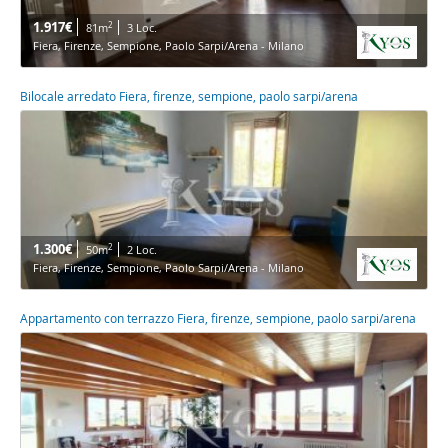
1.917€
2
81m
3 Loc.
Fiera, Firenze, Sempione, Paolo Sarpi/Arena - Milano
Bilocale arredato Fiera, firenze, sempione, paolo sarpi/arena
1.300€
2
50m
2 Loc.
Fiera, Firenze, Sempione, Paolo Sarpi/Arena - Milano
Appartamento con terrazzo Fiera, firenze, sempione, paolo sarpi/arena