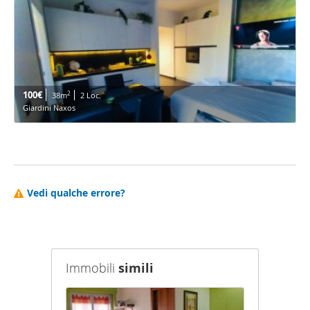
100€
2
38m
2 Loc.
Giardini Naxos
Vedi qualche errore?
Immobili
simili