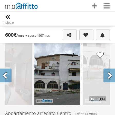
indietro
600€
/mes
+ spese 10€
/mes
1
di 14
Appartamento arredato Centro
Ref: 114779849