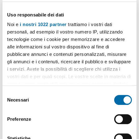
Uso responsabile dei dati
Noi e
i nostri 1022 partner
trattiamo i vostri dati
Pubblicità
personali, ad esempio il vostro numero IP, utilizzando
tecnologie come i cookie per memorizzare e accedere
alle informazioni sul vostro dispositivo al fine di
Immobili
simili
pubblicare annunci e contenuti personalizzati, misurare
gli annunci e i contenuti, ricercare il pubblico e sviluppare
Bilocale arredato Chianchitta pallio
i servizi. Avete la possibilità di scegliere chi utilizza i
vostri dati e per quali scopi. Le vostre scelte in materia di
privacy sono applicabili solo su questa proprietà digitale
in cui avete effettuato le vostre scelte. È possibile
S
modificare o revocare il proprio consenso in qualsiasi
Necessari
e
momento dalla Dichiarazione sui cookie o facendo clic
l
sull'icona di attivazione della privacy.
500€
2
30m
2 Loc.
e
Preferenze
Giardini Naxos
z
Con il tuo consenso, vorremmo anche:
i
Mansarda arredata con terrazzo Centro
raccogliere informazioni sulla tua posizione
o
Statistiche