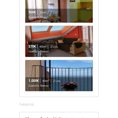
500€
2
30m
2 Loc.
Giardini Naxos
370€
2
40m
2 Loc.
Giardini Naxos
1.000€
2
40m
2 Loc.
Giardini Naxos
Pubblicità