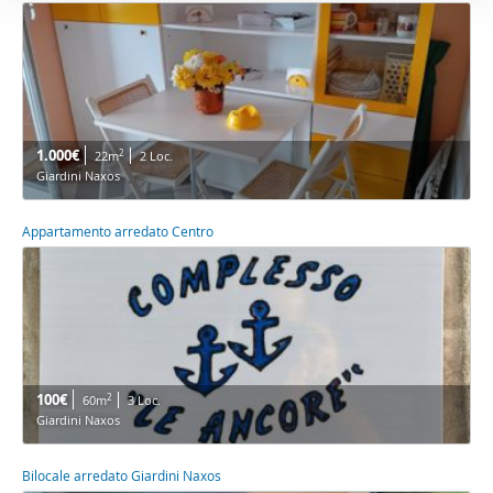
1.000€
2
22m
2 Loc.
Giardini Naxos
Appartamento arredato Centro
100€
2
60m
3 Loc.
Giardini Naxos
Bilocale arredato Giardini Naxos