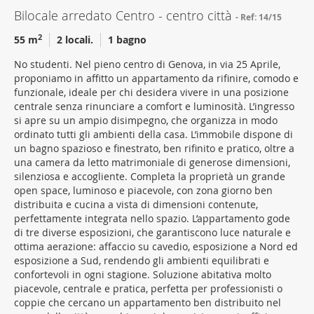
Bilocale arredato Centro - centro città
Ref: 14/15
2
55 m
2 locali.
1 bagno
No studenti. Nel pieno centro di Genova, in via 25 Aprile,
proponiamo in affitto un appartamento da rifinire, comodo e
funzionale, ideale per chi desidera vivere in una posizione
centrale senza rinunciare a comfort e luminosità. L’ingresso
si apre su un ampio disimpegno, che organizza in modo
ordinato tutti gli ambienti della casa. L’immobile dispone di
un bagno spazioso e finestrato, ben rifinito e pratico, oltre a
una camera da letto matrimoniale di generose dimensioni,
silenziosa e accogliente. Completa la proprietà un grande
open space, luminoso e piacevole, con zona giorno ben
distribuita e cucina a vista di dimensioni contenute,
perfettamente integrata nello spazio. L’appartamento gode
di tre diverse esposizioni, che garantiscono luce naturale e
ottima aerazione: affaccio su cavedio, esposizione a Nord ed
esposizione a Sud, rendendo gli ambienti equilibrati e
confortevoli in ogni stagione. Soluzione abitativa molto
piacevole, centrale e pratica, perfetta per professionisti o
coppie che cercano un appartamento ben distribuito nel