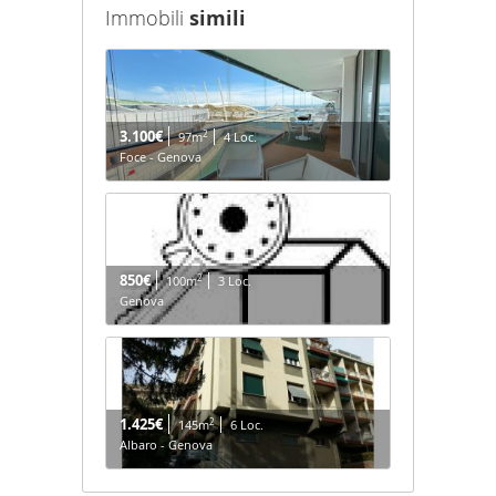
Immobili
simili
3.100€
2
97m
4 Loc.
Foce - Genova
850€
2
100m
3 Loc.
Genova
1.425€
2
145m
6 Loc.
Albaro - Genova