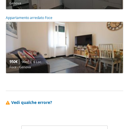
Genova
Appartamento arredato Foce
950€
2
96m
6 Loc.
Foce - Genova
Vedi qualche errore?