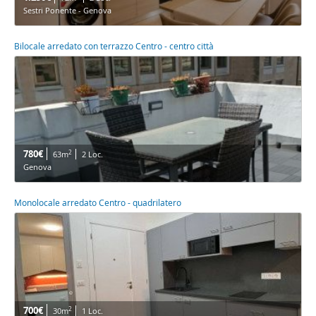
Sestri Ponente - Genova
Bilocale arredato con terrazzo Centro - centro città
780€
2
63m
2 Loc.
Genova
Monolocale arredato Centro - quadrilatero
700€
2
30m
1 Loc.