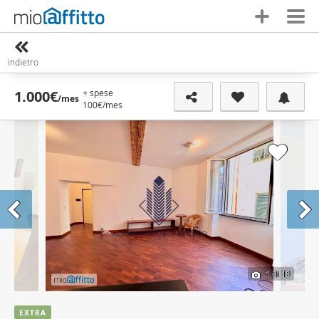
indietro
+ spese
1.000€
/mes
100€
/mes
1
di 18
EXTRA