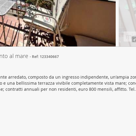
ffico. Condividiamo inoltre informazioni sul modo in cui utilizza il 
 occupano di analisi dei dati web, pubblicità e social media, i qual
azioni che ha fornito loro o che hanno raccolto dal suo utilizzo d
into al mare
Ref: 123340667
amente arredato, composto da un ingresso indipendente, un'ampia zon
no e una bellissima terrazza vivibile completamente vista mare; co
e; contratti annuali per non residenti, euro 800 mensili, affitto. Tel