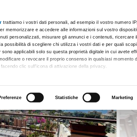
r
trattiamo i vostri dati personali, ad esempio il vostro numero IP
o con terrazzo Nervi - quinto al mare
er memorizzare e accedere alle informazioni sul vostro dispositiv
uti personalizzati, misurare gli annunci e i contenuti, ricercare i
a possibilità di scegliere chi utilizza i vostri dati e per quali scop
 sono applicabili solo su questa proprietà digitale in cui avete eff
 modificare o revocare il proprio consenso in qualsiasi momento d
facendo clic sull'icona di attivazione della privacy.
remmo anche:
ni sulla tua posizione geografica, con un'approssimazione di qu
positivo, scansionandolo attivamente alla ricerca di caratteristiche
Preferenze
Statistiche
Marketing
 elaborati i tuoi dati personali e imposta le tue preferenze nell
 ritirare il tuo consenso in qualsiasi momento dalla Dichiarazion
rsonalizzare contenuti ed annunci, per fornire funzionalità dei so