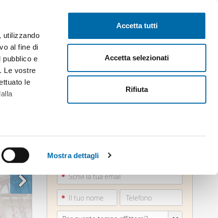
Pubblica gratis
Inizia sessione
Accetta tutti
, utilizzando
o al fine di
Accetta selezionati
l pubblico e
i. Le vostre
ettuato le
Rifiuta
alla
alche metro,
010322...
 specifiche
Mostra dettagli
Vedi telefono
a
sezione
e sui cookie.
cial media e