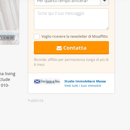
Per quanto tempo affitterai?
nostro sito
i potrebbero
ei loro
Voglio ricevere la newsletter di Mioaffitto
1
di 18
Contatta
Ricorda: affitto per permanenza lunga di più di
6 mesi
a living
nclude
Studio Immobiliare Massa
. 010-
Vedi tutti i tuoi immobili
Pubblicità