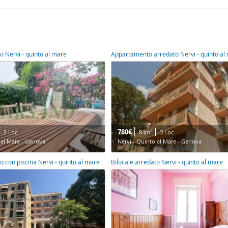
o Nervi - quinto al mare
Appartamento arredato Nervi - quinto al
780€
2
2 Loc.
84m
3 Loc.
 al Mare - Genova
Nervi - Quinto al Mare - Genova
o con piscina Nervi - quinto al mare
Bilocale arredato Nervi - quinto al mare