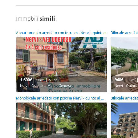
Immobili
simili
Appartamento arredato con terrazzo Nervi - quinto al mare
Bilocale arredat
1.600€
940€
2
2
90m
5 Loc.
65m
Nervi - Quinto al Mare - Genova
Nervi - Quinto
Monolocale arredato con piscina Nervi - quinto al mare
Bilocale arredat