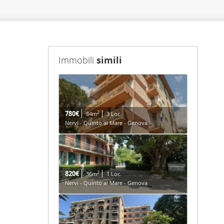
Immobili
simili
780€
2
84m
3 Loc.
Nervi - Quinto al Mare - Genova
820€
2
36m
1 Loc.
Nervi - Quinto al Mare - Genova