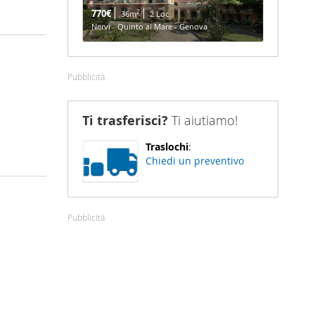
770€
2
36m
2 Loc.
Nervi - Quinto al Mare - Genova
Pubblicità
Ti trasferisci?
Ti aiutiamo!
Traslochi
:
Chiedi un preventivo
Pubblicità