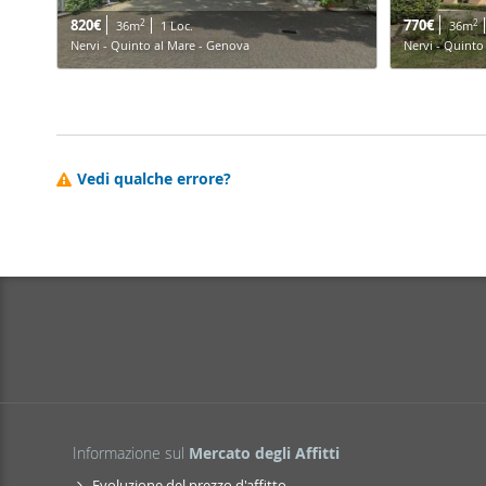
820€
770€
2
2
36m
1 Loc.
36m
Nervi - Quinto al Mare - Genova
Nervi - Quinto
Vedi qualche errore?
Informazione sul
Mercato degli Affitti
Evoluzione del prezzo d'affitto