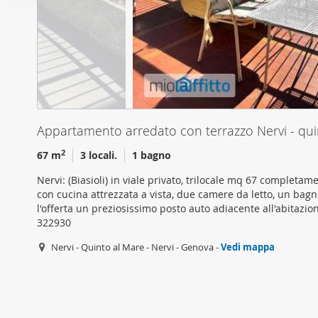
o
per analizzare il nostro tra
n
con i nostri partner che si
e
combinarle con altre inform
d
servizi.
e
l
c
o
Appartamento arredato con terrazzo Nervi - qu
n
2
67 m
3 locali.
1 bagno
s
e
Nervi: (Biasioli) in viale privato, trilocale mq 67 complet
n
con cucina attrezzata a vista, due camere da letto, un bag
s
l'offerta un preziosissimo posto auto adiacente all'abitazion
322930
o
Nervi - Quinto al Mare - Nervi - Genova -
Vedi mappa