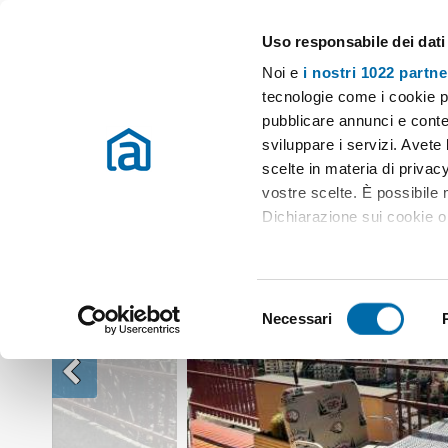
Uso responsabile dei dati
Case e appartamenti in affitto in tutta Italia
Noi e
i nostri 1022 partne
Affitto Genova
Appartamento affitto Genova
Appartamento arredat
tecnologie come i cookie p
pubblicare annunci e conten
sviluppare i servizi. Avete l
scelte in materia di privacy
vostre scelte. È possibile
Dichiarazione sui cookie o 
Con il tuo consenso, vor
raccogliere informazio
S
Identificare il tuo dis
Necessari
e
(impronte digitali).
l
Approfondisci come vengono
e
dettagli
. Puoi modificare o
z
i
Utilizziamo i cookie per pe