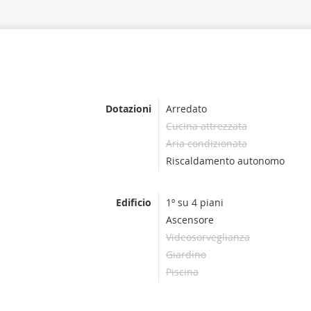
Dotazioni
Arredato
Cucina attrezzata
Aria condizionata
Riscaldamento autonomo
Edificio
1º su 4 piani
Ascensore
Videosorveglianza
Giardino
Piscina