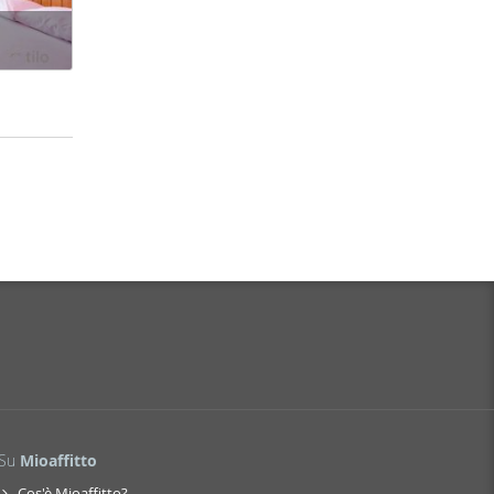
Su
Mioaffitto
Cos'è Mioaffitto?