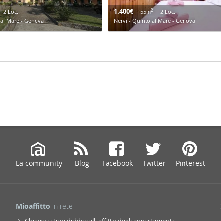
1.400€
2
2 Loc.
55m
2 Loc.
 al Mare - Genova
Nervi - Quinto al Mare - Genova
La community
Blog
Facebook
Twitter
Pinterest
Mioaffitto
in rete
Chiarisci i tuoi dubbi sull' affitto degli appartamenti