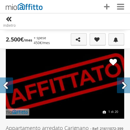
indietro
+ spese
2.500€
/mes
450€
/mes
1
di 20
Appartamento arredato Carignano
Ref: 21611072-399