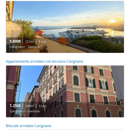
1.800€
2
121m
6 Loc.
Carignano - Genova
Appartamento arredato con terrazzo Carignano
1.250€
2
100m
3 Loc.
Carignano - Genova
Bilocale arredato Carignano