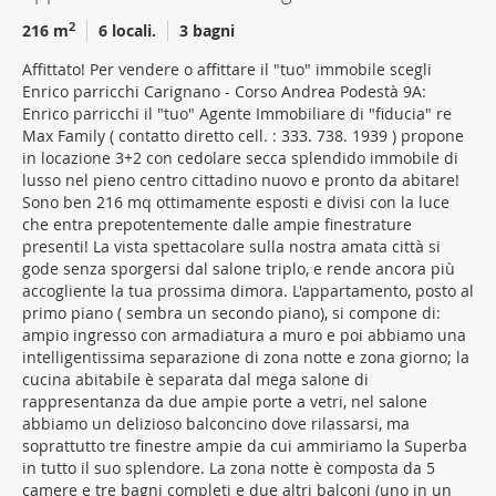
2
216 m
6 locali.
3 bagni
Affittato! Per vendere o affittare il "tuo" immobile scegli
Enrico parricchi Carignano - Corso Andrea Podestà 9A:
Enrico parricchi il "tuo" Agente Immobiliare di "fiducia" re
Max Family ( contatto diretto cell. : 333. 738. 1939 ) propone
in locazione 3+2 con cedolare secca splendido immobile di
lusso nel pieno centro cittadino nuovo e pronto da abitare!
Sono ben 216 mq ottimamente esposti e divisi con la luce
che entra prepotentemente dalle ampie finestrature
presenti! La vista spettacolare sulla nostra amata città si
gode senza sporgersi dal salone triplo, e rende ancora più
accogliente la tua prossima dimora. L'appartamento, posto al
primo piano ( sembra un secondo piano), si compone di:
ampio ingresso con armadiatura a muro e poi abbiamo una
intelligentissima separazione di zona notte e zona giorno; la
cucina abitabile è separata dal mega salone di
rappresentanza da due ampie porte a vetri, nel salone
abbiamo un delizioso balconcino dove rilassarsi, ma
soprattutto tre finestre ampie da cui ammiriamo la Superba
in tutto il suo splendore. La zona notte è composta da 5
camere e tre bagni completi e due altri balconi (uno in un