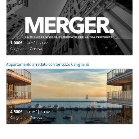
1.000€
2
74m
2 Loc.
Carignano - Genova
Appartamento arredato con terrazzo Carignano
4.500€
2
115m
5 Loc.
Carignano - Genova