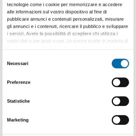
tecnologie come i cookie per memorizzare e accedere
alle informazioni sul vostro dispositivo al fine di
pubblicare annunci e contenuti personalizzati, misurare
gli annunci e i contenuti, ricercare il pubblico e sviluppare
i servizi. Avete la possibilità di scegliere chi utilizza i
vostri dati e per quali scopi. Le vostre scelte in materia di
privacy sono applicabili solo su questa proprietà digitale
in cui avete effettuato le vostre scelte. È possibile
S
modificare o revocare il proprio consenso in qualsiasi
Necessari
e
momento dalla Dichiarazione sui cookie o facendo clic
l
sull'icona di attivazione della privacy.
e
Preferenze
z
Con il tuo consenso, vorremmo anche:
i
Pubblicità
raccogliere informazioni sulla tua posizione
o
Statistiche
geografica, con un'approssimazione di qualche
n
metro,
e
Immobili
simili
Marketing
Identificare il tuo dispositivo, scansionandolo
d
attivamente alla ricerca di caratteristiche specifiche
e
Appartamento arredato Carignano