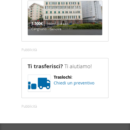
1.500€
2
160m
4 Loc.
Carignano - Genova
Pubblicità
Ti trasferisci?
Ti aiutiamo!
Traslochi
:
Chiedi un preventivo
Pubblicità