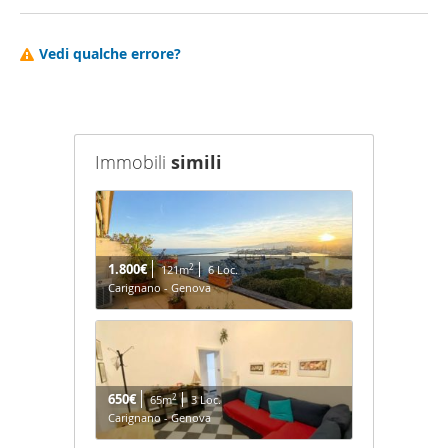
Vedi qualche errore?
Immobili
simili
1.800€
2
121m
6 Loc.
Carignano - Genova
650€
2
65m
3 Loc.
Carignano - Genova