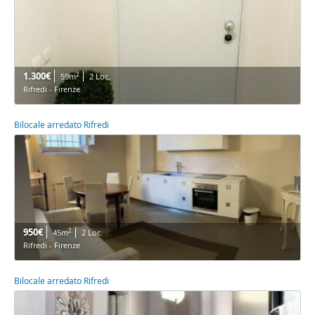
1.300€
2
59m
2 Loc.
Rifredi - Firenze
Bilocale arredato Rifredi
950€
2
45m
2 Loc.
Rifredi - Firenze
Bilocale arredato Rifredi