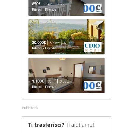
850€
2
65m
3 Loc.
Rifredi - Firenze
20.000€
2
500m
6 Loc.
Rifredi - Firenze
1.100€
2
70m
3 Loc.
Rifredi - Firenze
Pubblicità
Ti trasferisci?
Ti aiutiamo!