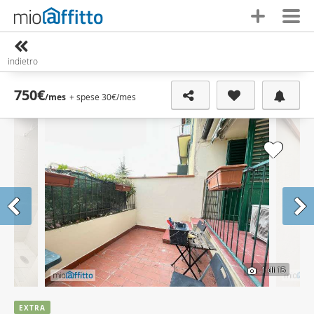
indietro
750€
/mes
+ spese 30€
/mes
1
di 15
EXTRA