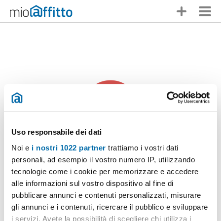
Uso responsabile dei dati
Noi e
i nostri 1022 partner
trattiamo i vostri dati
personali, ad esempio il vostro numero IP, utilizzando
Qualcuno ti ha anticipato
tecnologie come i cookie per memorizzare e accedere
alle informazioni sul vostro dispositivo al fine di
Ci dispiace,
questo annuncio non è più disponibile
. Non ti
pubblicare annunci e contenuti personalizzati, misurare
scoraggiare, in Mioaffitto troverai molte altre opzioni!
gli annunci e i contenuti, ricercare il pubblico e sviluppare
i servizi. Avete la possibilità di scegliere chi utilizza i