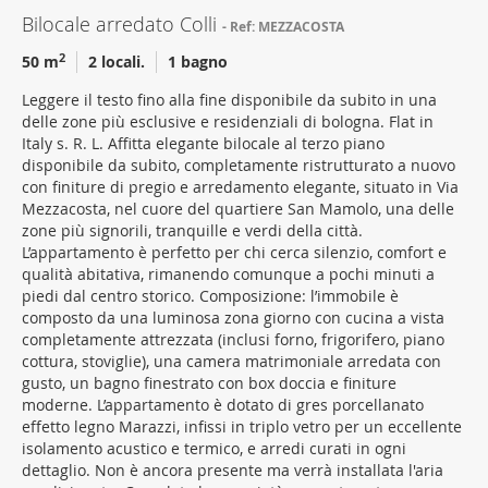
Bilocale arredato Colli
Ref: MEZZACOSTA
2
50 m
2 locali.
1 bagno
Leggere il testo fino alla fine disponibile da subito in una
delle zone più esclusive e residenziali di bologna. Flat in
Italy s. R. L. Affitta elegante bilocale al terzo piano
disponibile da subito, completamente ristrutturato a nuovo
con finiture di pregio e arredamento elegante, situato in Via
Mezzacosta, nel cuore del quartiere San Mamolo, una delle
zone più signorili, tranquille e verdi della città.
L’appartamento è perfetto per chi cerca silenzio, comfort e
qualità abitativa, rimanendo comunque a pochi minuti a
piedi dal centro storico. Composizione: l’immobile è
composto da una luminosa zona giorno con cucina a vista
completamente attrezzata (inclusi forno, frigorifero, piano
cottura, stoviglie), una camera matrimoniale arredata con
gusto, un bagno finestrato con box doccia e finiture
moderne. L’appartamento è dotato di gres porcellanato
effetto legno Marazzi, infissi in triplo vetro per un eccellente
isolamento acustico e termico, e arredi curati in ogni
dettaglio. Non è ancora presente ma verrà installata l'aria