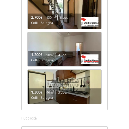
2.700€
2
130m
6 Loc.
Colli - Bologna
1.200€
2
90m
4 Loc.
Colli - Bologna
1.300€
2
46m
3 Loc.
Colli - Bologna
Pubblicità