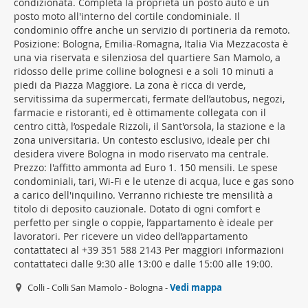
condizionata. Completa la proprietà un posto auto e un
posto moto all'interno del cortile condominiale. Il
condominio offre anche un servizio di portineria da remoto.
Posizione: Bologna, Emilia-Romagna, Italia Via Mezzacosta è
una via riservata e silenziosa del quartiere San Mamolo, a
ridosso delle prime colline bolognesi e a soli 10 minuti a
piedi da Piazza Maggiore. La zona è ricca di verde,
servitissima da supermercati, fermate dell’autobus, negozi,
farmacie e ristoranti, ed è ottimamente collegata con il
centro città, l’ospedale Rizzoli, il Sant'orsola, la stazione e la
zona universitaria. Un contesto esclusivo, ideale per chi
desidera vivere Bologna in modo riservato ma centrale.
Prezzo: l'affitto ammonta ad Euro 1. 150 mensili. Le spese
condominiali, tari, Wi-Fi e le utenze di acqua, luce e gas sono
a carico dell'inquilino. Verranno richieste tre mensilità a
titolo di deposito cauzionale. Dotato di ogni comfort e
perfetto per single o coppie, l’appartamento è ideale per
lavoratori. Per ricevere un video dell’appartamento
contattateci al +39 351 588 2143 Per maggiori informazioni
contattateci dalle 9:30 alle 13:00 e dalle 15:00 alle 19:00.
Colli - Colli San Mamolo - Bologna -
Vedi mappa