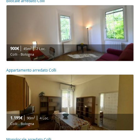
Bilocale arredato Colli
900€
2
45m
2 Loc.
Colli - Bologna
Appartamento arredato Colli
1.195€
2
90m
4 Loc.
Colli - Bologna
Monolocale arredato Colli