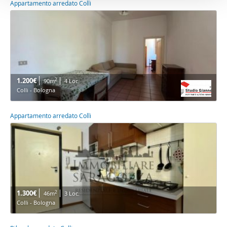
Appartamento arredato Colli
1.200€
2
90m
4 Loc.
Colli - Bologna
Appartamento arredato Colli
1.300€
2
46m
3 Loc.
Colli - Bologna