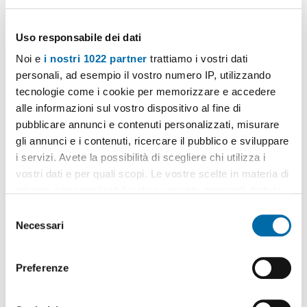
Zona:
Colli
Comune:
Bologna
Uso responsabile dei dati
Provincia:
Bologna
Noi e
i nostri 1022 partner
trattiamo i vostri dati
personali, ad esempio il vostro numero IP, utilizzando
tecnologie come i cookie per memorizzare e accedere
alle informazioni sul vostro dispositivo al fine di
pubblicare annunci e contenuti personalizzati, misurare
gli annunci e i contenuti, ricercare il pubblico e sviluppare
i servizi. Avete la possibilità di scegliere chi utilizza i
vostri dati e per quali scopi. Le vostre scelte in materia di
privacy sono applicabili solo su questa proprietà digitale
in cui avete effettuato le vostre scelte. È possibile
S
modificare o revocare il proprio consenso in qualsiasi
Necessari
e
momento dalla Dichiarazione sui cookie o facendo clic
l
sull'icona di attivazione della privacy.
e
Preferenze
z
Con il tuo consenso, vorremmo anche:
i