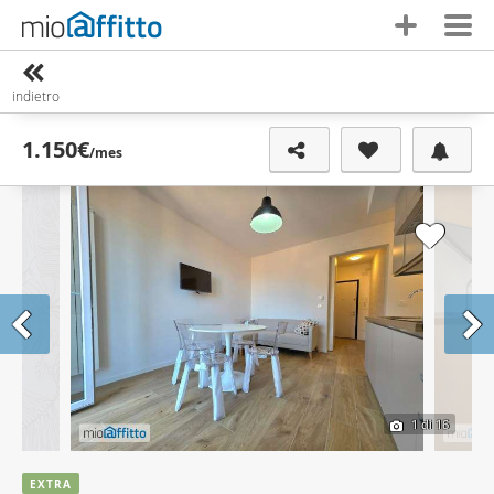
indietro
1.150€
/mes
1
di 16
EXTRA