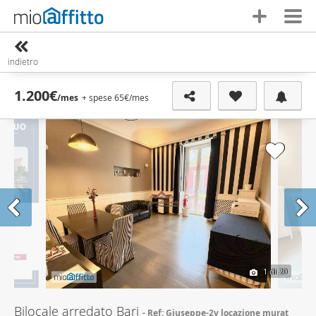
indietro
1.200€
/mes
+ spese 65€
/mes
1
di 20
Bilocale arredato Bari
Ref: Giuseppe-2v locazione murat