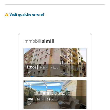
Vedi qualche errore?
Immobili
simili
1.350€
2
142m
4 Loc.
Bari
900€
2
90m
3 Loc.
Bari