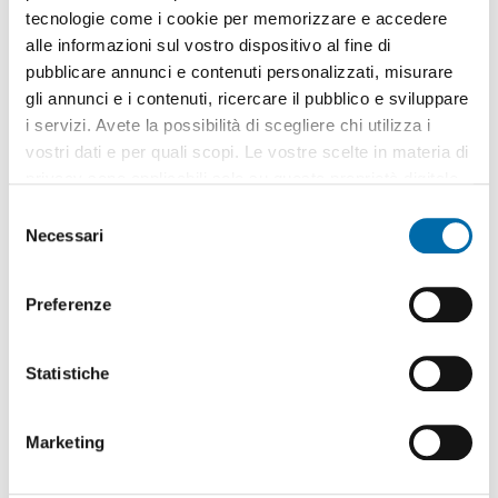
tecnologie come i cookie per memorizzare e accedere
alle informazioni sul vostro dispositivo al fine di
pubblicare annunci e contenuti personalizzati, misurare
gli annunci e i contenuti, ricercare il pubblico e sviluppare
i servizi. Avete la possibilità di scegliere chi utilizza i
vostri dati e per quali scopi. Le vostre scelte in materia di
privacy sono applicabili solo su questa proprietà digitale
in cui avete effettuato le vostre scelte. È possibile
S
modificare o revocare il proprio consenso in qualsiasi
Necessari
e
momento dalla Dichiarazione sui cookie o facendo clic
l
sull'icona di attivazione della privacy.
e
Preferenze
z
Con il tuo consenso, vorremmo anche:
i
Pubblicità
raccogliere informazioni sulla tua posizione
o
Statistiche
geografica, con un'approssimazione di qualche
n
metro,
e
Immobili
simili
Marketing
Identificare il tuo dispositivo, scansionandolo
d
attivamente alla ricerca di caratteristiche specifiche
e
Appartamento arredato Bari