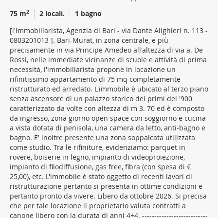
2
75 m
2 locali.
1 bagno
[l'immobiliarista, Agenzia di Bari - via Dante Alighieri n. 113 -
0803201013 ]. Bari-Murat, in zona centrale, e più
precisamente in via Principe Amedeo all'altezza di via a. De
Rossi, nelle immediate vicinanze di scuole e attività di prima
necessità, l'immobiliarista propone in locazione un
rifinitissimo appartamento di 75 mq completamente
ristrutturato ed arredato. L'immobile è ubicato al terzo piano
senza ascensore di un palazzo storico dei primi del '900
caratterizzato da volte con altezza di m 3. 70 ed è composto
da ingresso, zona giorno open space con soggiorno e cucina
a vista dotata di penisola, una camera da letto, anti-bagno e
bagno. E' inoltre presente una zona soppalcata utilizzata
come studio. Tra le rifiniture, evidenziamo: parquet in
rovere, boiserie in legno, impianto di videoproiezione,
impianto di filodiffusione, gas free, fibra (con spesa di €
25,00), etc. L'immobile è stato oggetto di recenti lavori di
ristrutturazione pertanto si presenta in ottime condizioni e
pertanto pronto da vivere. Libero da ottobre 2026. Si precisa
che per tale locazione il proprietario valuta contratti a
canone libero con la durata di anni 4+4. ---------------------------