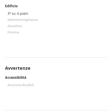
Edificio
3º su 4 piani
Videosorveglianza
Giardino
Piscina
Avvertenze
Accessibilità
Accesso disabili