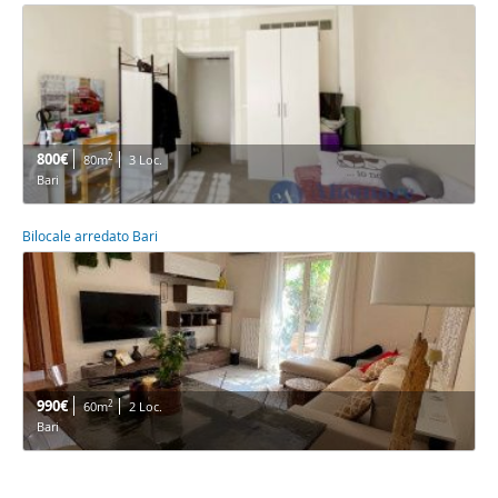
800€
2
80m
3 Loc.
Bari
Bilocale arredato Bari
990€
2
60m
2 Loc.
Bari