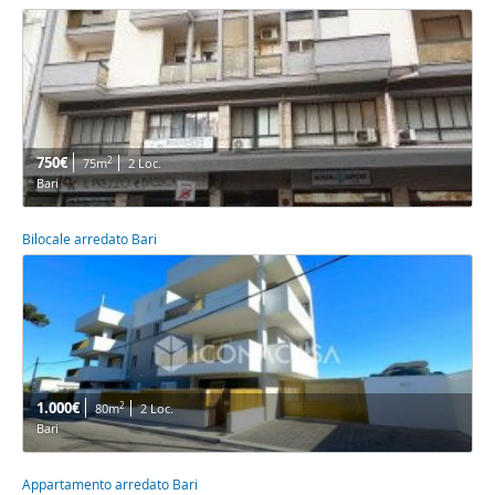
750€
2
75m
2 Loc.
Bari
Bilocale arredato Bari
1.000€
2
80m
2 Loc.
Bari
Appartamento arredato Bari