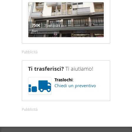
750€
2
75m
2 Loc.
Bari
Pubblicità
Ti trasferisci?
Ti aiutiamo!
Traslochi
:
Chiedi un preventivo
Pubblicità